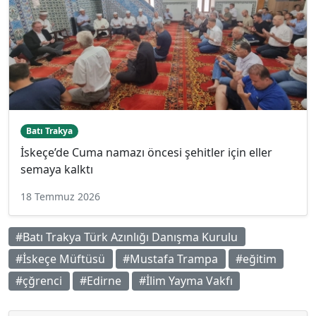
Batı Trakya
İskeçe’de Cuma namazı öncesi şehitler için eller
semaya kalktı
18 Temmuz 2026
#Batı Trakya Türk Azınlığı Danışma Kurulu
#İskeçe Müftüsü
#Mustafa Trampa
#eğitim
#çğrenci
#Edirne
#İlim Yayma Vakfı