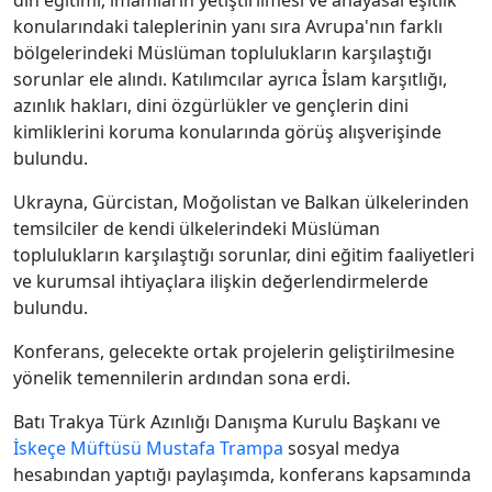
din eğitimi, imamların yetiştirilmesi ve anayasal eşitlik
konularındaki taleplerinin yanı sıra Avrupa'nın farklı
bölgelerindeki Müslüman toplulukların karşılaştığı
sorunlar ele alındı. Katılımcılar ayrıca İslam karşıtlığı,
azınlık hakları, dini özgürlükler ve gençlerin dini
kimliklerini koruma konularında görüş alışverişinde
bulundu.
Ukrayna, Gürcistan, Moğolistan ve Balkan ülkelerinden
temsilciler de kendi ülkelerindeki Müslüman
toplulukların karşılaştığı sorunlar, dini eğitim faaliyetleri
ve kurumsal ihtiyaçlara ilişkin değerlendirmelerde
bulundu.
Konferans, gelecekte ortak projelerin geliştirilmesine
yönelik temennilerin ardından sona erdi.
Batı Trakya Türk Azınlığı Danışma Kurulu Başkanı ve
İskeçe Müftüsü
Mustafa Trampa
sosyal medya
hesabından yaptığı paylaşımda, konferans kapsamında