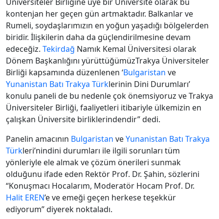
Üniversiteler Birliğine üye bir Üniversite olarak bu
kontenjan her geçen gün artmaktadır. Balkanlar ve
Rumeli, soydaşlarımızın en yoğun yaşadığı bölgelerden
biridir. İlişkilerin daha da güçlendirilmesine devam
edeceğiz.
Tekirdağ
Namık Kemal Üniversitesi olarak
Dönem Başkanlığını yürüttüğümüzTrakya Üniversiteler
Birliği kapsamında düzenlenen ‘
Bulgaristan
ve
Yunanistan
Batı Trakya
Türk
lerinin Dini Durumları’
konulu paneli de bu nedenle çok önemsiyoruz ve Trakya
Üniversiteler Birliği, faaliyetleri itibariyle ülkemizin en
çalışkan Üniversite birliklerindendir” dedi.
Panelin amacının
Bulgaristan
ve
Yunanistan
Batı Trakya
Türk
leri’nindini durumları ile ilgili sorunları tüm
yönleriyle ele almak ve çözüm önerileri sunmak
olduğunu ifade eden Rektör Prof. Dr. Şahin, sözlerini
“Konuşmacı Hocalarım, Moderatör Hocam Prof. Dr.
Halit EREN
’e ve emeği geçen herkese teşekkür
ediyorum” diyerek noktaladı.