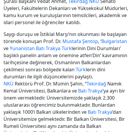
Şurası Başkanı Vedat Ahmet,
Tekirdağ
NKÜ
Senato
Üyeleri, Fakültelerin Dekanları ve Yüksekokul Müdürleri,
kamu kurum ve kuruluşlarının temsilcileri, akademik ve
idari personel ile öğrenciler katıldı.
Saygı duruşu ve İstiklal Marşı’nın okunması ile başlayan
törende konuşan Prof. Dr.
Mustafa Şentop
, ‘
Bulgaristan
ve
Yunanistan
Batı Trakya
Türk
lerinin Dini Durumları’
başlıklı panelin anlam ve önemine atfen‘Din’ kavramının
tarihçesine değinerek, Osmanlının Balkanlardan
çekilmesi sonrası bölgede kalan
Türk
lerin dini
durumları ile ilgili düşüncelerini paylaştı.
NKÜ
Rektörü Prof. Dr. Mümin Şahin, “
Tekirdağ
Namık
Kemal Üniversitesi, Balkanlara ve
Batı Trakya
’ya ayrı bir
önem vermektedir. Üniversitemizde yaklaşık 2.300
uluslararası öğrencimiz bulunmaktadır. Bunlardan
yaklaşık 1000’i Balkan ülkelerinden ve
Batı Trakya
’dan
Üniversitemize gelmektedir. Bir Balkan Üniversitesi, Bir
Rumeli Üniversitesi aynı zamanda da Balkan