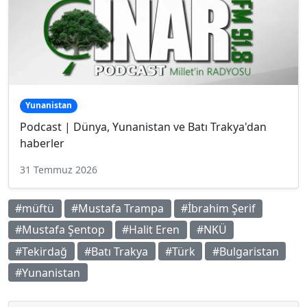
Yunanistan
Podcast | Dünya, Yunanistan ve Batı Trakya'dan
haberler
31 Temmuz 2026
#müftü
#Mustafa Trampa
#İbrahim Şerif
#Mustafa Şentop
#Halit Eren
#NKÜ
#Tekirdağ
#Batı Trakya
#Türk
#Bulgaristan
#Yunanistan