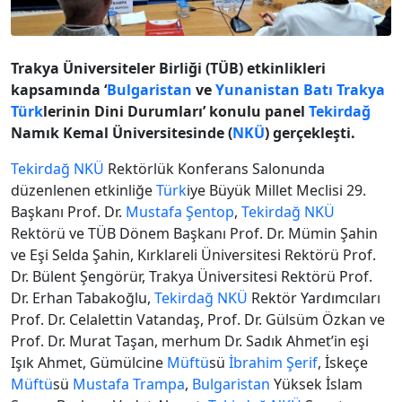
Trakya Üniversiteler Birliği (TÜB) etkinlikleri
kapsamında ‘
Bulgaristan
ve
Yunanistan
Batı Trakya
Türk
lerinin Dini Durumları’ konulu panel
Tekirdağ
Namık Kemal Üniversitesinde (
NKÜ
) gerçekleşti.
Tekirdağ
NKÜ
Rektörlük Konferans Salonunda
düzenlenen etkinliğe
Türk
iye Büyük Millet Meclisi 29.
Başkanı Prof. Dr.
Mustafa Şentop
,
Tekirdağ
NKÜ
Rektörü ve TÜB Dönem Başkanı Prof. Dr. Mümin Şahin
ve Eşi Selda Şahin, Kırklareli Üniversitesi Rektörü Prof.
Dr. Bülent Şengörür, Trakya Üniversitesi Rektörü Prof.
Dr. Erhan Tabakoğlu,
Tekirdağ
NKÜ
Rektör Yardımcıları
Prof. Dr. Celalettin Vatandaş, Prof. Dr. Gülsüm Özkan ve
Prof. Dr. Murat Taşan, merhum Dr. Sadık Ahmet’in eşi
Işık Ahmet, Gümülcine
Müftü
sü
İbrahim Şerif
, İskeçe
Müftü
sü
Mustafa Trampa
,
Bulgaristan
Yüksek İslam