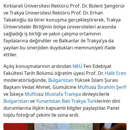
Kırklareli Üniversitesi Rektörü Prof. Dr. Bülent Şengörür
ve Trakya Üniversitesi Rektörü Prof. Dr. Erhan
Tabakoğlu da birer konuşma gerçekleştirerek, Trakya
Üniversiteler Birliğinin bölge üniversiteleri arasında
sağladığı iş birliği ve yakın çalışma ortamının
faydalarına değindiler ve Balkanlar ile Trakya’ya da
yayılan bu sinerjiden duydukları memnuniyeti ifade
ettiler.
Açılış konuşmalarının ardından
NKÜ
Fen Edebiyat
Fakültesi Tarih Bölümü öğretim üyesi Prof. Dr.
Halit Eren
moderatörlüğünde,
Bulgaristan
Yüksek İslam Şurası
Başkanı Vedat Ahmet, Gümülcine
Müftü
sü
İbrahim Şerif
ve İskeçe
Müftü
sü
Mustafa Trampa
dinleyicilerle
Bulgaristan
ve
Yunanistan
Batı Trakya
Türk
lerinin dini
durumlarına ilişkin kapsamlı bilgiler paylaştılar. Panel
toplu fotoğraf çekimi ile sona erdi.