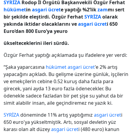
SYRİZA
Rodop İl Örgütü Başkanvekili Özgür Ferhat
hükümet
in
asgari ücret
e yaptığı %2’lik
zam
mı sert
bir şekilde eleştirdi. Özgür Ferhat
SYRİZA
olarak
yakında iktidar olacaklarını ve
asgari ücret
i 650
Euro’dan 800 Euro’ya yeuro
ükselteceklerini ileri sürdü.
Özgür Ferhat yaptığı açıklamada şu ifadelere yer verdi:
“Şaka yaparcasına
hükümet
asgari ücret
'e 2% artış
yapacağını açıkladı. Bu gelişme üzerine günlük, işçilerin
ve emekçilerin cebine 0.52 kuruş daha fazla para
girecek, yani ayda 13 euro fazla ödenecekler. Bu
ödenekle sadece fazladan bir pet şişe su yahut da bir
simit alabilir insan, aile geçindiremez ne yazık ki.
SYRİZA
döneminde 11% artış yaptığımız
asgari ücret
i
650 euro'ya yükseltmiştik. Artı, sosyal devletin yüz
karası olan alt düzey
asgari ücret
i (480 euro) kanun