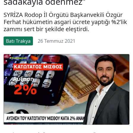
sadakayla ödenmez”
SYRİZA Rodop İl Örgütü Başkanvekili Özgür
Ferhat hükümetin asgari ücrete yaptığı %2’lik
zammı sert bir şekilde eleştirdi.
Batı Trakya
26 Temmuz 2021