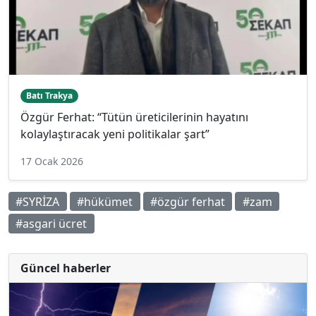
Batı Trakya
Özgür Ferhat: “Tütün üreticilerinin hayatını
kolaylaştıracak yeni politikalar şart”
17 Ocak 2026
#SYRİZA
#hükümet
#özgür ferhat
#zam
#asgari ücret
Güncel haberler