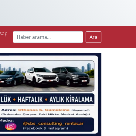
sap
Ara