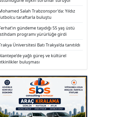
üstünlüğüne ilişkin sorunlar sürüyor
Mohamed Salah Trabzonspor’da: Yıldız
futbolcu taraftarla buluştu
Ferhat’ın gündeme taşıdığı 55 yaş üstü
istihdam programı yürürlüğe girdi
Trakya Üniversitesi Batı Trakya’da tanıtıldı
Alantepe’de yağlı güreş ve kültürel
etkinlikler buluşması