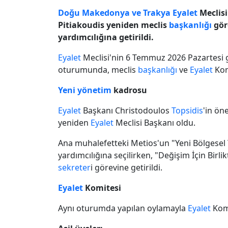
Doğu Makedonya ve Trakya
Eyalet
Meclisi
Pitiakoudis yeniden meclis
başkanlığı
gör
yardımcılığına getirildi.
Eyalet
Meclisi'nin 6 Temmuz 2026 Pazartesi g
oturumunda, meclis
başkanlığı
ve
Eyalet
Komi
Yeni yönetim
kadrosu
Eyalet
Başkanı Christodoulos
Topsidis
'in ön
yeniden
Eyalet
Meclisi Başkanı oldu.
Ana muhalefetteki Metios'un "Yeni Bölgesel
yardımcılığına seçilirken, "Değişim İçin Birli
sekreter
i görevine getirildi.
Eyalet
Komitesi
Aynı oturumda yapılan oylamayla
Eyalet
Komi