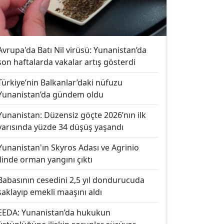
Avrupa'da Batı Nil virüsü: Yunanistan’da
son haftalarda vakalar artış gösterdi
Türkiye’nin Balkanlar’daki nüfuzu
Yunanistan’da gündem oldu
Yunanistan: Düzensiz göçte 2026’nın ilk
yarısında yüzde 34 düşüş yaşandı
Yunanistan'ın Skyros Adası ve Agrinio
ilinde orman yangını çıktı
Babasının cesedini 2,5 yıl dondurucuda
saklayıp emekli maaşını aldı
EEDA: Yunanistan’da hukukun