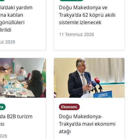
la’daki yardım
Doğu Makedonya ve
na katılan
Trakya'da 62 köprü akıllı
 gönüllüleri
sistemle izlenecek
irildi
11 Temmuz 2026
uz 2026
ya
Ekonomi
’da B2B turizm
Doğu Makedonya-
sı
Trakya’da mavi ekonomi
atağı
2026