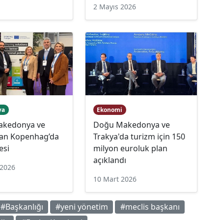
2 Mayıs 2026
ya
Ekonomi
akedonya ve
Doğu Makedonya ve
dan Kopenhag’da
Trakya'da turizm için 150
esi
milyon euroluk plan
açıklandı
 2026
10 Mart 2026
#Başkanlığı
#yeni yönetim
#meclis başkanı