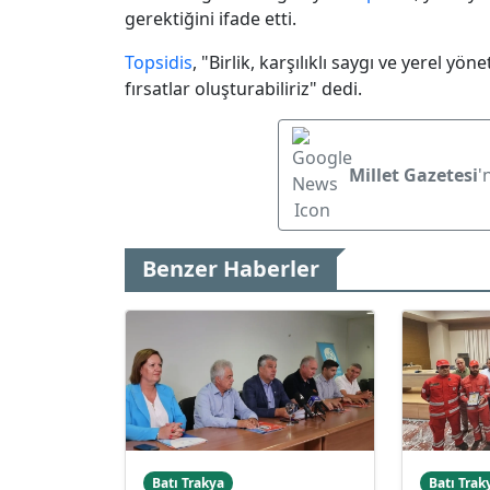
gerektiğini ifade etti.
Topsidis
, "Birlik, karşılıklı saygı ve yerel y
fırsatlar oluşturabiliriz" dedi.
Millet Gazetesi
'
Benzer Haberler
Batı Trakya
Batı Trak