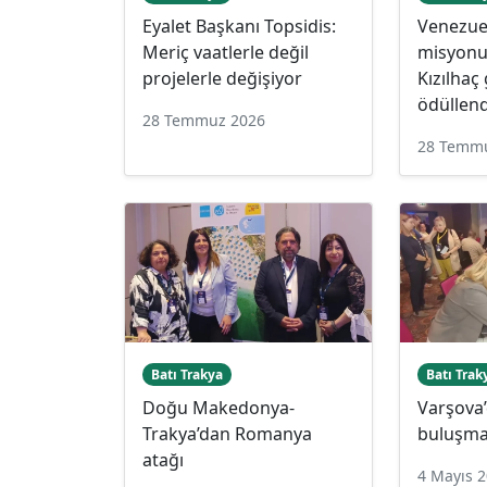
Eyalet Başkanı Topsidis:
Venezue
Meriç vaatlerle değil
misyonu
projelerle değişiyor
Kızılhaç
ödüllend
28 Temmuz 2026
28 Temm
Batı Trakya
Batı Trak
Doğu Makedonya-
Varşova
Trakya’dan Romanya
buluşma
atağı
4 Mayıs 