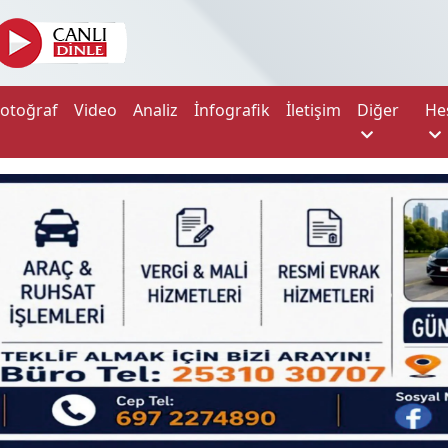
Fotoğraf
Video
Analiz
İnfografik
İletişim
Diğer
He