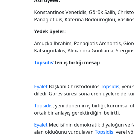
Asil üyeler:
Konstantinos Venetidis, Görük Salih, Chris
Panagiotidis, Katerina Bodouroglou, Vasilios 
Yedek üyeler:
Amuçka İbrahim, Panagiotis Archontis, Giorg
Katsogridakis, Alexandra Gouliama, Stergios 
Topsidis
'ten iş birliği mesajı
Eyalet
Başkanı Christodoulos
Topsidis
, yeni
diledi. Görev süresi sona eren üyelere de kur
Topsidis
, yeni dönemin iş birliği, kurumsal 
ortak bir anlayış gerektirdiğini belirtti.
Eyalet
Meclisi'nin demokratik diyaloğun ve f
alan olduğunu vurgulayan
Topsidis
, yerel 