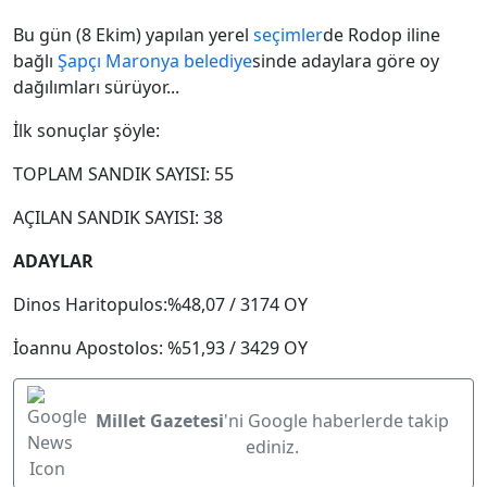
Bu gün (8 Ekim) yapılan yerel
seçimler
de Rodop iline
bağlı
Şapçı
Maronya
belediye
sinde adaylara göre oy
dağılımları sürüyor...
İlk sonuçlar şöyle:
TOPLAM SANDIK SAYISI: 55
AÇILAN SANDIK SAYISI: 38
ADAYLAR
Dinos Haritopulos:%48,07 / 3174 OY
İoannu Apostolos: %51,93 / 3429 OY
Millet Gazetesi
'ni Google haberlerde takip
ediniz.