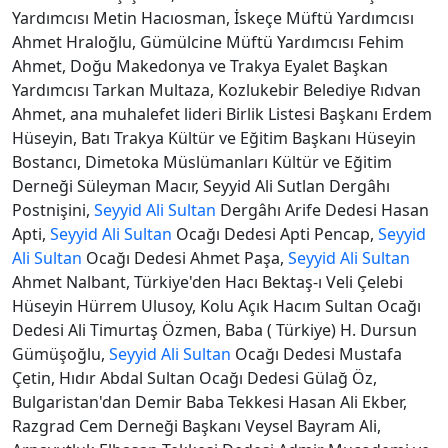
Yardımcısı Metin Hacıosman, İskeçe Müftü Yardımcısı
Ahmet Hraloğlu, Gümülcine Müftü Yardımcısı Fehim
Ahmet, Doğu Makedonya ve Trakya Eyalet Başkan
Yardımcısı Tarkan Multaza, Kozlukebir Belediye Rıdvan
Ahmet, ana muhalefet lideri Birlik Listesi Başkanı Erdem
Hüseyin, Batı Trakya Kültür ve Eğitim Başkanı Hüseyin
Bostancı, Dimetoka Müslümanları Kültür ve Eğitim
Derneği Süleyman Macır, Seyyid Ali Sutlan Dergâhı
Postnişini,
Seyyid Ali Sultan
Dergâhı Arife Dedesi Hasan
Apti,
Seyyid Ali Sultan
Ocağı Dedesi Apti Pencap,
Seyyid
Ali Sultan
Ocağı Dedesi Ahmet Paşa,
Seyyid Ali Sultan
Ahmet Nalbant, Türkiye'den Hacı Bektaş-ı Veli Çelebi
Hüseyin Hürrem Ulusoy, Kolu Açık Hacım Sultan Ocağı
Dedesi Ali Timurtaş Özmen, Baba ( Türkiye) H. Dursun
Gümüşoğlu,
Seyyid Ali Sultan
Ocağı Dedesi Mustafa
Çetin, Hıdır Abdal Sultan Ocağı Dedesi Gülağ Öz,
Bulgaristan'dan Demir Baba Tekkesi Hasan Ali Ekber,
Razgrad Cem Derneği Başkanı Veysel Bayram Ali,