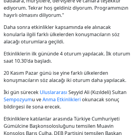
babalara, mürşitlere, dervişlere ve canlara teşekkür
ediyorum.
Tekrar hoș geldiniz diyorum. Programımızın
hayırlı olmasını diliyorum."
Daha sonra etkinlikler kapsamında ele alınacak
konularla ilgili farklı ülkelerden konuşmacıların söz
alacağı oturumlara geçildi.
Etkinliklerin ilk gününde 4 oturum yapılacak. İlk oturum
saat 10.30'da başladı.
20 Kasım Pazar günü ise yine farklı ülkelerden
konuşmacıların söz alacağı iki oturum daha yapılacak.
İki gün sürecek
Uluslararası
Seyyid Ali (Kızıldeli) Sultan
Sempozyum
u ve
Anma Etkinlikleri
okunacak sonuç
bildirgesi ile sona erecek.
Etkinliklere katılanlar arasında Türkiye Cumhuriyeti
Gümülcine Başkonsolosluğunu temsilen Muavin
Konsolos Barış Çulha, DEB Partisini temsilen Başkan