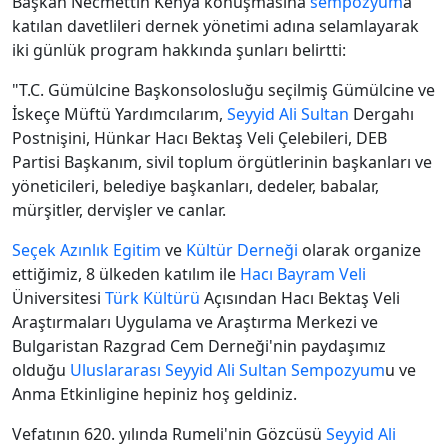
Başkan Necmettin Kehya konuşmasına
sempozyum
a
katılan davetlileri dernek yönetimi adına selamlayarak
iki günlük program hakkında şunları belirtti:
"T.C. Gümülcine Başkonsolosluğu seçilmiş Gümülcine ve
İskeçe Müftü Yardımcılarım,
Seyyid Ali Sultan
Dergahı
Postnişini, Hünkar Hacı Bektaş Veli Çelebileri, DEB
Partisi Başkanım, sivil toplum örgütlerinin başkanları ve
yöneticileri, belediye başkanları, dedeler, babalar,
mürşitler, dervişler ve canlar.
Seçek
Azınlık Egitim
ve
Kültür Derneği
olarak organize
ettiğimiz, 8 ülkeden katılım ile
Hacı Bayram Veli
Üniversitesi
Türk Kültürü
Açısından Hacı Bektaş Veli
Araştırmaları Uygulama ve Araştırma Merkezi ve
Bulgaristan Razgrad Cem Derneği'nin paydaşımız
olduğu
Uluslararası
Seyyid Ali Sultan
Sempozyum
u ve
Anma Etkinligine hepiniz hoş geldiniz.
Vefatının 620. yılında Rumeli'nin Gözcüsü
Seyyid Ali