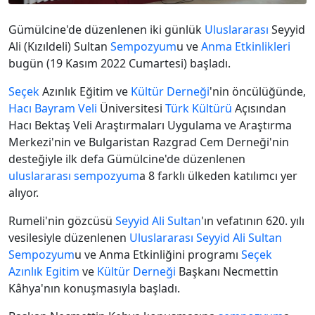
Gümülcine'de düzenlenen iki günlük
Uluslararası
Seyyid
Ali (Kızıldeli) Sultan
Sempozyum
u ve
Anma Etkinlikleri
bugün (19 Kasım 2022 Cumartesi) başladı.
Seçek
Azınlık Eğitim ve
Kültür Derneği
'nin öncülüğünde,
Hacı Bayram Veli
Üniversitesi
Türk Kültürü
Açısından
Hacı Bektaş Veli Araştırmaları Uygulama ve Araştırma
Merkezi'nin ve Bulgaristan Razgrad Cem Derneği'nin
desteğiyle ilk defa Gümülcine'de düzenlenen
uluslararası
sempozyum
a 8 farklı ülkeden katılımcı yer
alıyor.
Rumeli'nin gözcüsü
Seyyid Ali Sultan
'ın vefatının 620. yılı
vesilesiyle düzenlenen
Uluslararası
Seyyid Ali Sultan
Sempozyum
u ve Anma Etkinliğini programı
Seçek
Azınlık Egitim
ve
Kültür Derneği
Başkanı Necmettin
Kâhya'nın konuşmasıyla başladı.