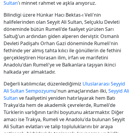
Sultan
'ı minnet rahmet ve aşkla anıyoruz.
Bilindigi üzere Hünkar Hacı Bektas-ı Veli'nin
halifelerinden olan Seyyit Ali Sultan, Selçuklu Devleti
döneminde bütün Rumeli'de faaliyet yürüten Sarı
Saltuğ'un ardından giden alperen derviştir. Osmanlı
Devleti Padişahı Orhan Gazi döneminde Rumeli'nin
fethinde yer almış tahta kılıcı ile gönüllerin de fethini
gerçekleştiren Horasan ilim, irfan ve marifetini
Anadolu'dan Rumeli'ye ve Balkanlara taşıyan ikinci
halkada yer almaktadır.
Değerli katılımcılar, düzenlediğimiz
Uluslararası
Seyyid
Ali Sultan
Sempozyum
u'nun
amaçlarından ilki,
Seyyid Ali
Sultan
ve faaliyetini yeniden hatırlayarak hem Batı
Trakya'da hem de akademik çevrelerde, Rumeli'de
Türklerin varlığının tarihi boyutunu aktarmaktır. Diğer
amacı ise Trakya, Rumeli ve Anadolu'da bulunan Seyyit
Ali Sultan evlatları ve talip topluluklarını bir araya