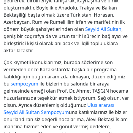
getirerek, birbirleriyle tanişarak, kaynaşma ve
birlik
oluşturmaktır. Böylelikle Anadolu, Trakya ve Balkan
Bektaşiliği başta olmak üzere Türkistan, Horasan,
Azerbaycan, Rum ve Rumeli ilim irfan ve marifetinin ilk
dönem büyük şahsiyetlerinden olan
Seyyid Ali Sultan
,
geniş bir cografya da ve uzun tarihi sürecin bağlayıcı ve
birleştirici kişisi olarak anılacak ve ilgili topluluklara
aktarılacaktır.
Çok kıymetli konuklarımız, burada sözlerime son
vermeden önce Kazakistan'da başka bir programa
katıldığı için bugün aramızda olmayan, düzenlediğimiz
bu
sempozyum
ile bizlerin bu salonda bir araya
gelmesinde emeği olan Prof. Dr. Ahmet TAŞGIN hocama
huzurlarınızda teşekkür etmek istiyorum. Sağ olsun, var
olsun. Ayrıca düzenlemiş olduğumuz
Uluslararası
Seyyid Ali Sultan
Sempozyum
una katılımlarınız ile bizleri
onurlandıran siz değerli hocalarıma, Alevi-Bektaşi İslam
inancına hizmet eden ve gönül vermiş dedelere,