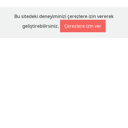
Bu sitedeki deneyiminizi çerezlere izin vererek
geliştirebilirsiniz.
Çerezlere izin ver
© 2026 Millet Media
KÜNYE
MİLLET MEDİA Kollektif Şirketi
Genel Yayın Yönetmeni:
Cengiz ÖMER
Yayın Koordinatörü:
Bilal BUDUR