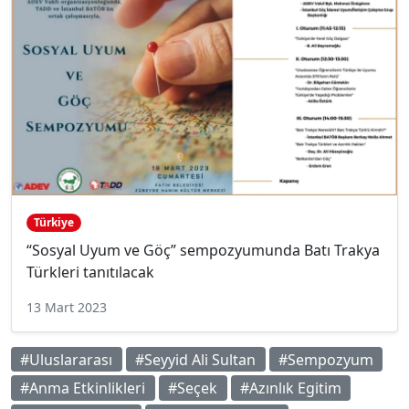
Türkiye
“Sosyal Uyum ve Göç” sempozyumunda Batı Trakya
Türkleri tanıtılacak
13 Mart 2023
#Uluslararası
#Seyyid Ali Sultan
#Sempozyum
#Anma Etkinlikleri
#Seçek
#Azınlık Egitim