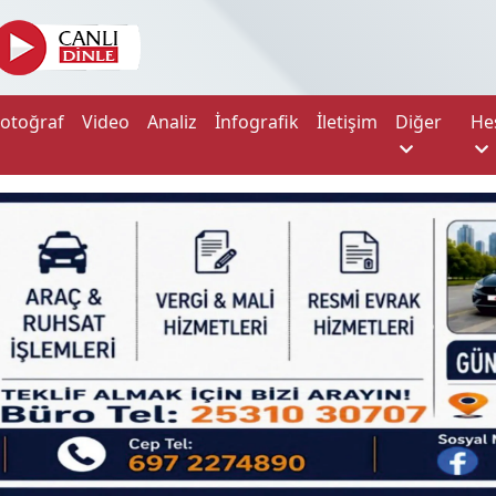
Fotoğraf
Video
Analiz
İnfografik
İletişim
Diğer
He