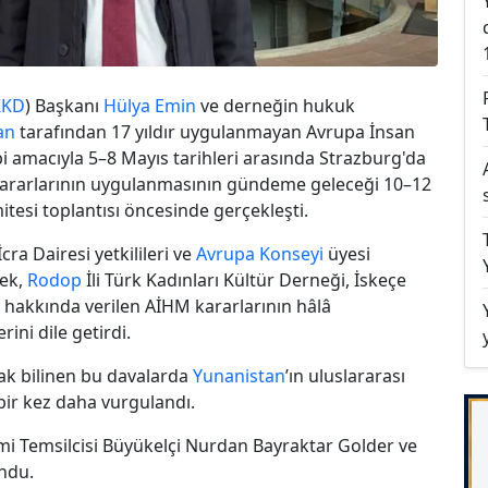
KKD
) Başkanı
Hülya Emin
ve derneğin hukuk
an
tarafından 17 yıldır uygulanmayan Avrupa İnsan
i amacıyla 5–8 Mayıs tarihleri arasında Strazburg'da
kararlarının uygulanmasının gündeme geleceği 10–12
tesi toplantısı öncesinde gerçekleşti.
ra Dairesi yetkilileri ve
Avrupa Konseyi
üyesi
rek,
Rodop
İli Türk Kadınları Kültür Derneği, İskeçe
i hakkında verilen AİHM kararlarının hâlâ
ni dile getirdi.
ak bilinen bu davalarda
Yunanistan
’ın uluslararası
bir kez daha vurgulandı.
i Temsilcisi Büyükelçi Nurdan Bayraktar Golder ve
ndu.