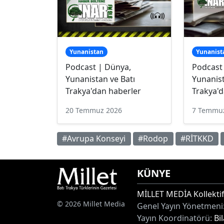
Yunanistan
Yunanist
Podcast | Dünya,
Podcast
Yunanistan ve Batı
Yunanist
Trakya'dan haberler
Trakya'd
20 Temmuz 2026
7 Temmu
#Avrupa Konseyi
#Rodop
#RİTKKD
KÜNYE
MİLLET MEDİA Kollektif
© 2026 Millet Media
Genel Yayın Yönetmeni
Yayın Koordinatörü:
Bi