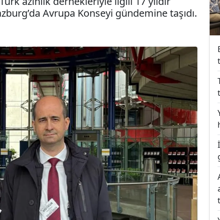
ürk azınlık dernekleriyle ilgili 17 yıldır
zburg’da Avrupa Konseyi gündemine taşıdı.