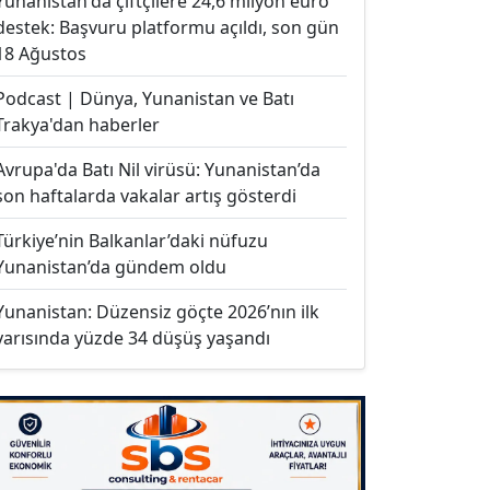
Yunanistan'da çiftçilere 24,6 milyon euro
destek: Başvuru platformu açıldı, son gün
18 Ağustos
Podcast | Dünya, Yunanistan ve Batı
Trakya'dan haberler
Avrupa'da Batı Nil virüsü: Yunanistan’da
son haftalarda vakalar artış gösterdi
Türkiye’nin Balkanlar’daki nüfuzu
Yunanistan’da gündem oldu
Yunanistan: Düzensiz göçte 2026’nın ilk
yarısında yüzde 34 düşüş yaşandı