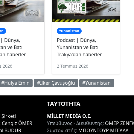
an
Yunanistan
 | Dünya,
Podcast | Dünya,
an ve Batı
Yunanistan ve Batı
an haberler
Trakya'dan haberler
z 2026
2 Temmuz 2026
#Hülya Emin
#İlker Çavuşoğlu
#Yunanistan
ΤΑΥΤΟΤΗΤΑ
 Şirketi
MİLLET MEDİA O.E.
:
Cengiz ÖMER
Υπεύθυνος - Διευθυντής:
ΟΜΕΡ ΖΕΝΓΚ
lal BUDUR
Συντονιστής:
ΜΠΟΥΝΤΟΥΡ ΜΠΙΛΑΛ