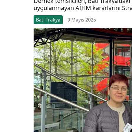
Dernek temsilcileri, Batı Trakya’daki T
uygulanmayan AİHM kararlarını Stra
Batı Trakya
9 Mayıs 2025