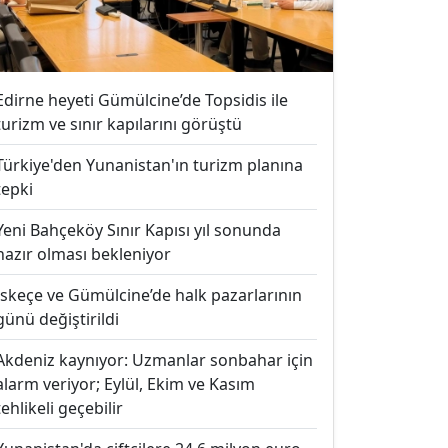
Edirne heyeti Gümülcine’de Topsidis ile
turizm ve sınır kapılarını görüştü
Türkiye'den Yunanistan'ın turizm planına
tepki
Yeni Bahçeköy Sınır Kapısı yıl sonunda
hazır olması bekleniyor
İskeçe ve Gümülcine’de halk pazarlarının
günü değiştirildi
Akdeniz kaynıyor: Uzmanlar sonbahar için
alarm veriyor; Eylül, Ekim ve Kasım
tehlikeli geçebilir