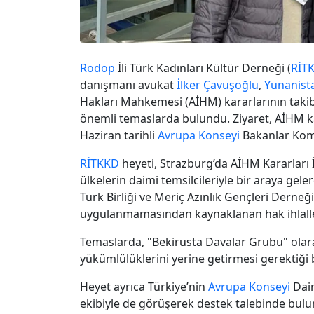
Rodop
İli Türk Kadınları Kültür Derneği (
RİT
danışmanı avukat
İlker Çavuşoğlu
,
Yunanist
Hakları Mahkemesi (AİHM) kararlarının takib
önemli temaslarda bulundu. Ziyaret, AİHM 
Haziran tarihli
Avrupa Konseyi
Bakanlar Komi
RİTKKD
heyeti, Strazburg’da AİHM Kararları İc
ülkelerin daimi temsilcileriyle bir araya gele
Türk Birliği ve Meriç Azınlık Gençleri Derneğ
uygulanmamasından kaynaklanan hak ihlalleri
Temaslarda, "Bekirusta Davalar Grubu" olar
yükümlülüklerini yerine getirmesi gerektiği 
Heyet ayrıca Türkiye’nin
Avrupa Konseyi
Daim
ekibiyle de görüşerek destek talebinde bulu