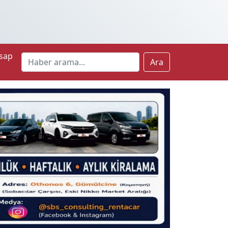
sap
Ara