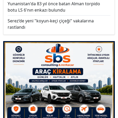
Yunanistan'da 83 yıl önce batan Alman torpido
botu LS 6'nın enkazı bulundu
Serez’de yeni "koyun-keçi çiçeği" vakalarına
rastlandı