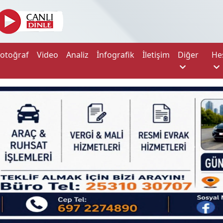
Fotoğraf
Video
Analiz
İnfografik
İletişim
Diğer
He