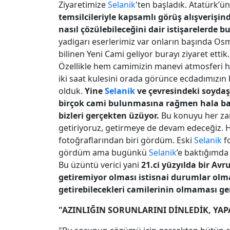
Ziyaretimize
Selanik
'ten başladık. Atatürk’ün
temsilcileriyle kapsamlı görüş alışverişi
nasıl çözülebileceğini dair istişarelerde 
yadigarı eserlerimiz var onların başında Os
bilinen Yeni Cami geliyor burayı ziyaret ettik
Özellikle hem camimizin manevi atmosferi h
iki saat kulesini orada görünce ecdadımızın 
olduk.
Yine
Selanik
ve çevresindeki soyda
birçok cami bulunmasına rağmen hala bay
bizleri gerçekten üzüyor.
Bu konuyu her za
getiriyoruz, getirmeye de devam edeceğiz. H
fotoğraflarından biri gördüm. Eski
Selanik
f
gördüm ama bugünkü
Selanik
’e baktığımda
Bu üzüntü verici yani
21.ci yüzyılda bir Av
getiremiyor olması istisnai durumlar olmak
getirebilecekleri camilerinin olmaması g
"AZINLIĞIN SORUNLARINI DİNLEDİK, YAP