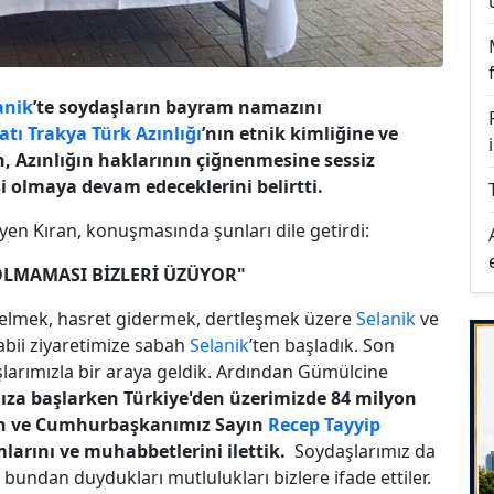
anik
’te soydaşların bayram namazını
atı Trakya
Türk Azınlığı
’nın etnik kimliğine ve
, Azınlığın haklarının çiğnenmesine sessiz
i olmaya devam edeceklerini belirtti.
yen Kıran, konuşmasında şunları dile getirdi:
 OLMAMASI BİZLERİ ÜZÜYOR"
 gelmek, hasret gidermek, dertleşmek üzere
Selanik
ve
Tabii ziyaretimize sabah
Selanik
’ten başladık. Son
şlarımızla bir araya geldik. Ardından Gümülcine
ıza başlarken Türkiye'den üzerimizde 84 milyon
zın ve Cumhurbaşkanımız Sayın
Recep Tayyip
larını ve muhabbetlerini ilettik.
Soydaşlarımız da
undan duydukları mutlulukları bizlere ifade ettiler.