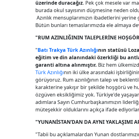
üzerinde duracağız
. Pek çok mesele var m
burada okul sayısının düşmesine neden oldu.
Azınlık mensuplarımızın ibadetlerini yerine
Bütün bunları temaslarımızda ele almaya d
"RUM AZINLIĞININ TALEPLERİNE HOŞGÖ
"
Batı Trakya
Türk Azınlığı
nın statüsü Loza
eğitim ve din alanındaki özerkliği bu ant
garanti altına alınmıştır.
Biz hem ülkemiz
Türk Azınlığı
nın iki ülke arasındaki işbirliği
görüyoruz. Rum azınlığının talep ve beklent
karakterine yakışır bir şekilde hoşgörü ve 
özgüven eksikliğimiz yok. Türkiye'de yaşayan 
adımlara Sayın Cumhurbaşkanımızın liderliği
müteşekkir olduklarını açıkça ifade ediyorla
"YUNANİSTAN’DAN DA AYNI YAKLAŞIMI 
"Tabii bu açıklamalardan Yunan dostlarımızın