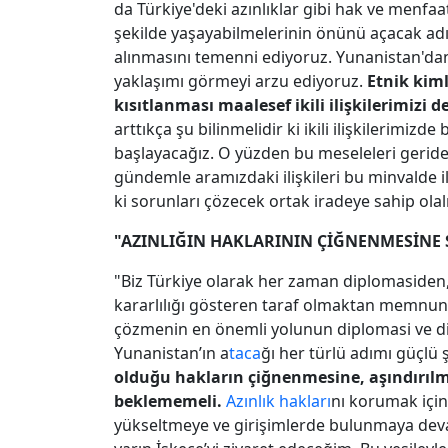
da Türkiye'deki azınlıklar gibi hak ve menfaa
şekilde yaşayabilmelerinin önünü açacak ad
alınmasını temenni ediyoruz. Yunanistan'd
yaklaşımı görmeyi arzu ediyoruz.
Etnik kiml
kısıtlanması maalesef ikili ilişkilerimizi 
arttıkça şu bilinmelidir ki ikili ilişkilerim
başlayacağız. O yüzden bu meseleleri geride 
gündemle aramızdaki ilişkileri bu minvalde i
ki sorunları çözecek ortak iradeye sahip ola
"AZINLIĞIN HAKLARININ ÇİĞNENMESİNE 
"Biz Türkiye olarak her zaman diplomasiden
kararlılığı gösteren taraf olmaktan memnun
çözmenin en önemli yolunun diplomasi ve di
Yunanistan’ın a
taca
ğı her türlü adımı güçlü 
olduğu hakların çiğnenmesine, aşındırılm
beklememeli.
Azınlık hakları
nı korumak için
yükseltmeye ve girişimlerde bulunmaya dev