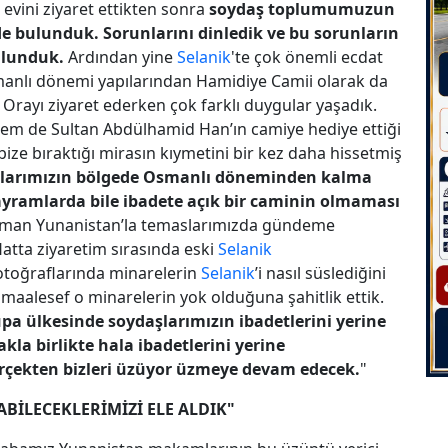
 evini ziyaret ettikten sonra
soydaş toplumumuzun
nde bulunduk. Sorunlarını dinledik ve bu sorunların
bulunduk.
Ardından yine
Selanik
'te çok önemli ecdat
manlı dönemi yapılarından Hamidiye Camii olarak da
. Orayı ziyaret ederken çok farklı duygular yaşadık.
em de Sultan Abdülhamid Han’ın camiye hediye ettiği
bize bıraktığı mirasın kıymetini bir kez daha hissetmiş
şlarımızın bölgede Osmanlı döneminden kalma
ramlarda bile ibadete açık bir caminin olmaması
man Yunanistan’la temaslarımızda gündeme
atta ziyaretim sırasında eski
Selanik
otoğraflarında minarelerin
Selanik
’i nasıl süslediğini
 maalesef o minarelerin yok olduğuna şahitlik ettik.
rupa ülkesinde soydaşlarımızın ibadetlerini yerine
la birlikte hala ibadetlerini yerine
erçekten bizleri üzüyor üzmeye devam edecek.
"
ABİLECEKLERİMİZİ ELE ALDIK"