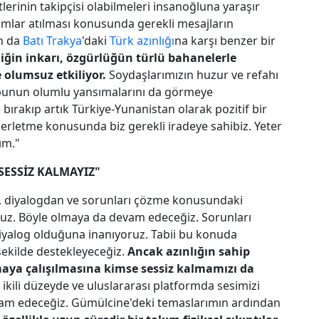
tlerinin takipçisi olabilmeleri insanoğluna yaraşır
ımlar atılması konusunda gerekli mesajların
an da
Batı Trakya
'daki
Türk azınlığı
na karşı benzer bir
iğin inkarı, özgürlüğün türlü bahanelerle
de olumsuz etkiliyor.
Soydaşlarımızın huzur ve refahı
izde bunun olumlu yansımalarını da görmeye
bırakıp artık Türkiye-Yunanistan olarak pozitif bir
lerletme konusunda biz gerekli iradeye sahibiz. Yeter
lım."
SESSİZ KALMAYIZ"
, diyalogdan ve sorunları çözme konusundaki
uz. Böyle olmaya da devam edeceğiz. Sorunları
yalog olduğuna inanıyoruz. Tabii bu konuda
şekilde destekleyeceğiz.
Ancak azınlığın sahip
aya çalışılmasına kimse sessiz kalmamızı da
 ikili düzeyde ve uluslararası platformda sesimizi
am edeceğiz. Gümülcine'deki temaslarımın ardından