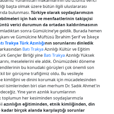
abamız Yunanistan makamlarının bu üzüntü verici
ği başta olmak üzere bütün ilgili uluslararası
ğrıda bulunması.
Türkiye olarak soydaşlarımızın
rebilmeleri için hak ve menfaatlerinin takipçisi
üntü verici durumun da ortadan kaldırılmasının
mladıktan sonra Gümülcine’ye geldik. Burada hemen
anı ve Gümülcine Müftüsü İbrahim Şerif ve İskeçe
tı Trakya
Türk Azınlığı
nın sorunlarını dinledik
 arkasından
Batı Trakya
Azınlığı Kültür ve Eğitim
ürk Gençler Birliği yine
Batı Trakya
Azınlığı Yüksek
runlarını, meselelerini ele aldık. Önümüzdeki döneme
 Kendilerinin bu konudaki görüşleri çok önemli son
il bir görüşme trafiğimiz oldu. Bu vesileyle
ne kimliğini ve dinini korumak için mücadelesinden
l isimlerinden biri olan merhum Dr. Sadık Ahmet'in
deceğiz. Yine yarın azınlık kurumlarının
nlık toplumun her kesiminden soydaşlarımızla
ii
azınlığın eğitiminden, etnik kimliğinden, din
kadar birçok alanda karşılaştığı sorunlar