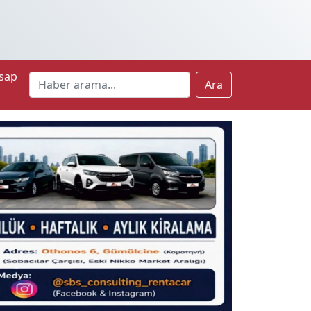
sap
Ara