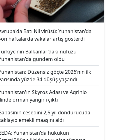
Avrupa'da Batı Nil virüsü: Yunanistan’da
son haftalarda vakalar artış gösterdi
Türkiye’nin Balkanlar’daki nüfuzu
Yunanistan’da gündem oldu
Yunanistan: Düzensiz göçte 2026’nın ilk
yarısında yüzde 34 düşüş yaşandı
Yunanistan'ın Skyros Adası ve Agrinio
ilinde orman yangını çıktı
Babasının cesedini 2,5 yıl dondurucuda
saklayıp emekli maaşını aldı
EEDA: Yunanistan’da hukukun