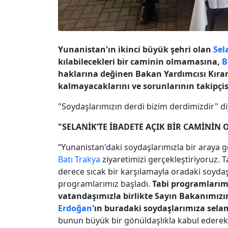
Yunanistan'ın ikinci büyük şehri olan
Sel
kılabilecekleri bir caminin olmamasına,
B
haklarına değinen Bakan Yardımcısı Kıran
kalmayacaklarını ve sorunlarının takipçis
"Soydaşlarımızın derdi bizim derdimizdir" di
"SELANİK’TE İBADETE AÇIK BİR CAMİNİN
“Yunanistan'daki soydaşlarımızla bir araya
Batı Trakya
ziyaretimizi gerçekleştiriyoruz. 
derece sıcak bir karşılamayla oradaki soyda
programlarımız başladı.
Tabi programlarım
vatandaşımızla birlikte Sayın Bakanımı
Erdoğan
'ın buradaki soydaşlarımıza selam
bunun büyük bir gönüldaşlıkla kabul ederek b