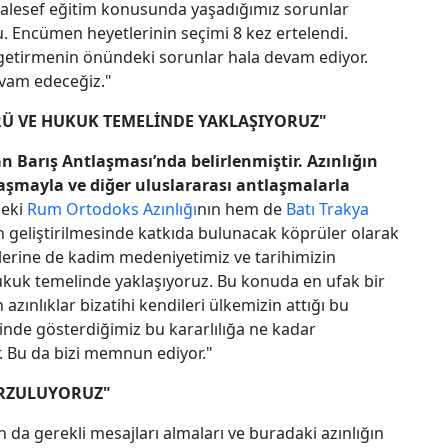
aalesef eğitim konusunda yaşadığımız sorunlar
 Encümen heyetlerinin seçimi 8 kez ertelendi.
 getirmenin önündeki sorunlar hala devam ediyor.
evam edeceğiz."
RÜ VE HUKUK TEMELİNDE YAKLAŞIYORUZ"
n Barış Antlaşması’nda belirlenmiştir. Azınlığın
laşmayla ve diğer uluslararası antlaşmalarla
deki
Rum Ortodoks Azınlığı
nın hem de
Batı Trakya
nin geliştirilmesinde katkıda bulunacak köprüler olarak
ilerine de kadim medeniyetimiz ve tarihimizin
hukuk temelinde yaklaşıyoruz. Bu konuda en ufak bir
azınlıklar bizatihi kendileri ülkemizin attığı bu
nde gösterdiğimiz bu kararlılığa ne kadar
r. Bu da bizi memnun ediyor."
ARZULUYORUZ"
 da gerekli mesajları almaları ve buradaki azınlığın