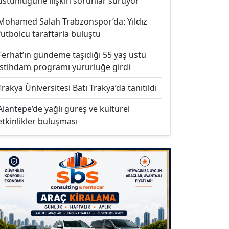
üstünlüğüne ilişkin sorunlar sürüyor
Mohamed Salah Trabzonspor’da: Yıldız
futbolcu taraftarla buluştu
Ferhat’ın gündeme taşıdığı 55 yaş üstü
istihdam programı yürürlüğe girdi
Trakya Üniversitesi Batı Trakya’da tanıtıldı
Alantepe’de yağlı güreş ve kültürel
etkinlikler buluşması