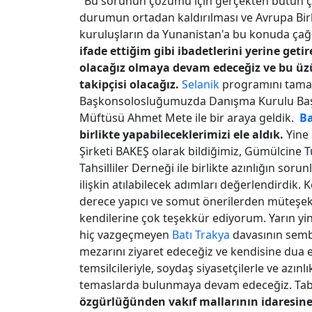
"Bu sorunun çözümü için gerçekten bütün ç
durumun ortadan kaldırılması ve Avrupa Birli
kuruluşların da Yunanistan'a bu konuda ça
ifade ettiğim gibi ibadetlerini yerine geti
olacağız olmaya devam edeceğiz ve bu üz
takipçisi olacağız.
Selanik
programını tama
Başkonsolosluğumuzda Danışma Kurulu Başk
Müftüsü Ahmet Mete ile bir araya geldik.
Ba
birlikte yapabileceklerimizi ele aldık.
Yine
Şirketi BAKEŞ olarak bildiğimiz, Gümülcine T
Tahsilliler Derneği ile birlikte azınlığın so
ilişkin atılabilecek adımları değerlendirdik.
derece yapıcı ve somut önerilerden müteşekk
kendilerine çok teşekkür ediyorum. Yarın yi
hiç vazgeçmeyen
Batı Trakya
davasının sembo
mezarını ziyaret edeceğiz ve kendisine dua e
temsilcileriyle, soydaş siyasetçilerle ve azı
temaslarda bulunmaya devam edeceğiz. Tab
özgürlüğünden vakıf mallarının idaresine 