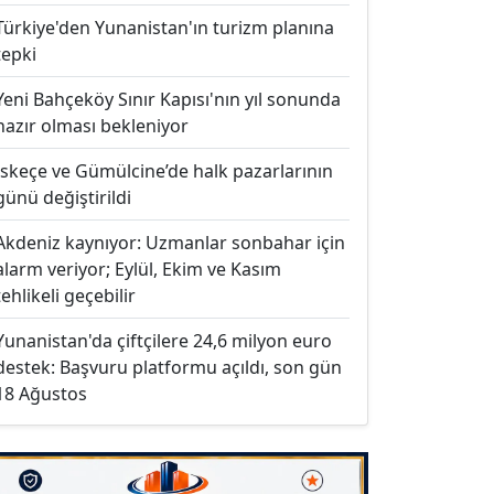
Türkiye'den Yunanistan'ın turizm planına
tepki
Yeni Bahçeköy Sınır Kapısı'nın yıl sonunda
hazır olması bekleniyor
İskeçe ve Gümülcine’de halk pazarlarının
günü değiştirildi
Akdeniz kaynıyor: Uzmanlar sonbahar için
alarm veriyor; Eylül, Ekim ve Kasım
tehlikeli geçebilir
Yunanistan'da çiftçilere 24,6 milyon euro
destek: Başvuru platformu açıldı, son gün
18 Ağustos