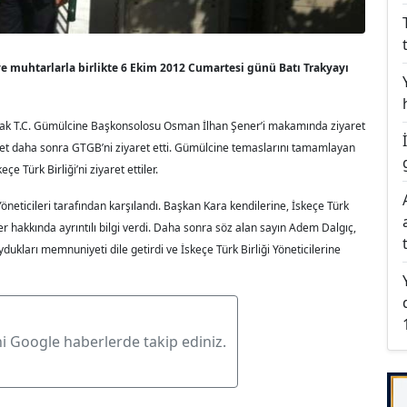
ve muhtarlarla birlikte 6 Ekim 2012 Cumartesi günü Batı Trakyayı
arak T.C. Gümülcine Başkonsolosu Osman İlhan Şener’i makamında ziyaret
yet daha sonra GTGB’ni ziyaret etti. Gümülcine temaslarını tamamlayan
 Türk Birliği’ni ziyaret ettiler.
öneticileri tarafından karşılandı. Başkan Kara kendilerine, İskeçe Türk
likler hakkında ayrıntılı bilgi verdi. Daha sonra söz alan sayın Adem Dalgıç,
ydukları memnuniyeti dile getirdi ve İskeçe Türk Birliği Yöneticilerine
ni Google haberlerde takip ediniz.