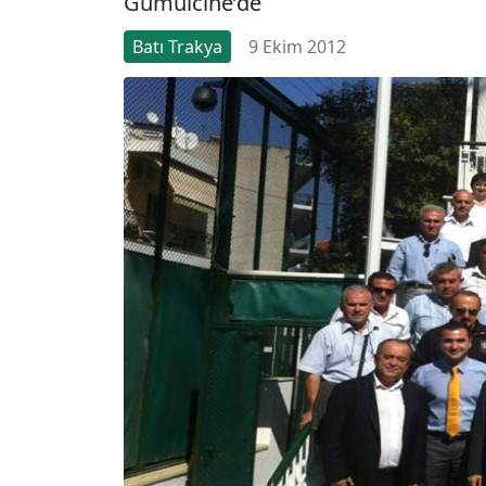
Gümülcine’de
Batı Trakya
9 Ekim 2012