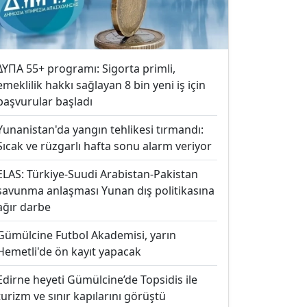
ΔΥΠΑ 55+ programı: Sigorta primli,
emeklilik hakkı sağlayan 8 bin yeni iş için
başvurular başladı
Yunanistan'da yangın tehlikesi tırmandı:
Sıcak ve rüzgarlı hafta sonu alarm veriyor
ELAS: Türkiye-Suudi Arabistan-Pakistan
savunma anlaşması Yunan dış politikasına
ağır darbe
Gümülcine Futbol Akademisi, yarın
Hemetli'de ön kayıt yapacak
Edirne heyeti Gümülcine’de Topsidis ile
turizm ve sınır kapılarını görüştü