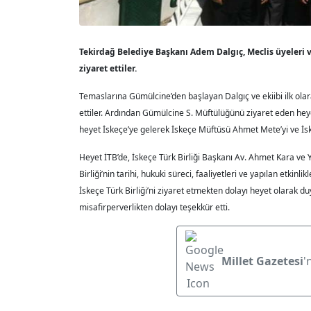
Tekirdağ Belediye Başkanı Adem Dalgıç, Meclis üyeleri 
ziyaret ettiler.
Temaslarına Gümülcine’den başlayan Dalgıç ve ekiibi ilk ol
ettiler. Ardından Gümülcine S. Müftülüğünü ziyaret eden he
heyet İskeçe’ye gelerek İskeçe Müftüsü Ahmet Mete’yi ve İskeçe
Heyet İTB’de, İskeçe Türk Birliği Başkanı Av. Ahmet Kara ve Y
Birliği’nin tarihi, hukuki süreci, faaliyetleri ve yapılan etkin
İskeçe Türk Birliği’ni ziyaret etmekten dolayı heyet olarak du
misafirperverlikten dolayı teşekkür etti.
Millet Gazetesi
'