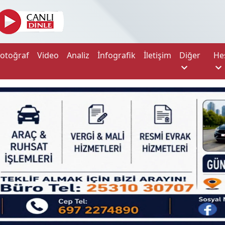
Fotoğraf
Video
Analiz
İnfografik
İletişim
Diğer
He