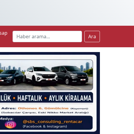
sap
Ara