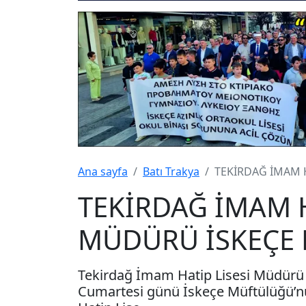
Ana sayfa
Batı Trakya
TEKİRDAĞ İMAM 
TEKİRDAĞ İMAM H
MÜDÜRÜ İSKEÇE
Tekirdağ İmam Hatip Lisesi Müdürü 
Cumartesi günü İskeçe Müftülüğü’nü 