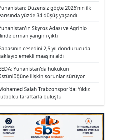
Yunanistan: Düzensiz göçte 2026’nın ilk
yarısında yüzde 34 düşüş yaşandı
Yunanistan'ın Skyros Adası ve Agrinio
ilinde orman yangını çıktı
Babasının cesedini 2,5 yıl dondurucuda
saklayıp emekli maaşını aldı
EEDA: Yunanistan’da hukukun
üstünlüğüne ilişkin sorunlar sürüyor
Mohamed Salah Trabzonspor’da: Yıldız
futbolcu taraftarla buluştu