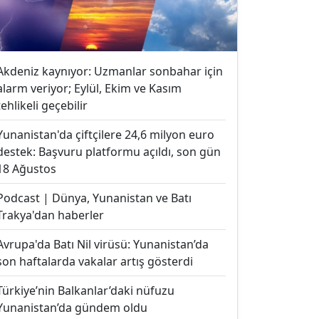
Akdeniz kaynıyor: Uzmanlar sonbahar için
alarm veriyor; Eylül, Ekim ve Kasım
tehlikeli geçebilir
Yunanistan'da çiftçilere 24,6 milyon euro
destek: Başvuru platformu açıldı, son gün
18 Ağustos
Podcast | Dünya, Yunanistan ve Batı
Trakya'dan haberler
Avrupa'da Batı Nil virüsü: Yunanistan’da
son haftalarda vakalar artış gösterdi
Türkiye’nin Balkanlar’daki nüfuzu
Yunanistan’da gündem oldu