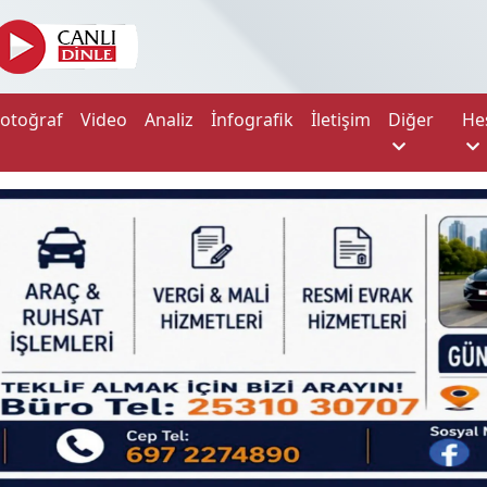
Fotoğraf
Video
Analiz
İnfografik
İletişim
Diğer
He