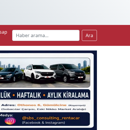
sap
Ara