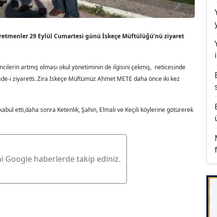
retmenler 29 Eylül Cumartesi günü İskeçe Müftülüğü’nü ziyaret
ncilerin artmış olması okul yönetiminin de ilgisini çekmiş, neticesinde
iade-i ziyaretti. Zira İskeçe Müftümüz Ahmet METE daha önce iki kez
 etti,daha sonra Ketenlik, Şahin, Elmalı ve Keçili köylerine götürerek
ni Google haberlerde takip ediniz.