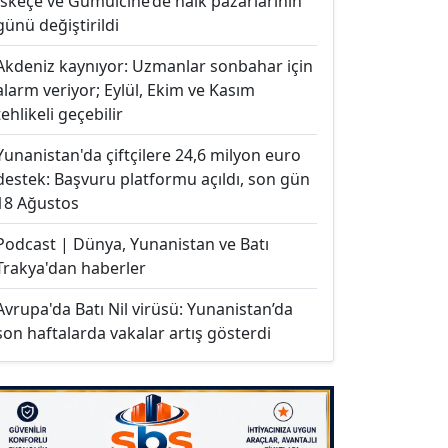
İskeçe ve Gümülcine’de halk pazarlarının
günü değiştirildi
Akdeniz kaynıyor: Uzmanlar sonbahar için
alarm veriyor; Eylül, Ekim ve Kasım
tehlikeli geçebilir
Yunanistan'da çiftçilere 24,6 milyon euro
destek: Başvuru platformu açıldı, son gün
18 Ağustos
Podcast | Dünya, Yunanistan ve Batı
Trakya'dan haberler
Avrupa'da Batı Nil virüsü: Yunanistan’da
son haftalarda vakalar artış gösterdi