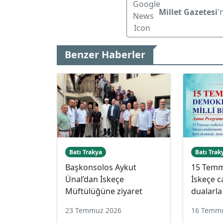
Millet Gazetesi
'
Benzer Haberler
Batı Trakya
Batı Trak
Başkonsolos Aykut
15 Temm
Ünal’dan İskeçe
İskeçe c
Müftülüğüne ziyaret
dualarla
23 Temmuz 2026
16 Temm