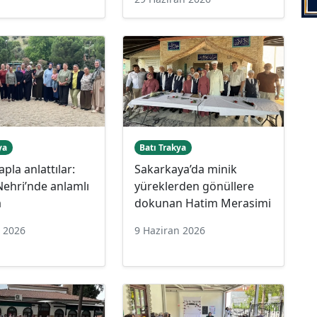
ya
Batı Trakya
tapla anlattılar:
Sakarkaya’da minik
ehri’nde anlamlı
yüreklerden gönüllere
a
dokunan Hatim Merasimi
n 2026
9 Haziran 2026