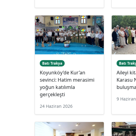
Batı Trakya
Batı Trak
Koyunköy’de Kur’an
Aileyi ki
sevinci: Hatim merasimi
Karasu N
yoğun katılımla
buluşm
gerçekleşti
9 Hazira
24 Haziran 2026