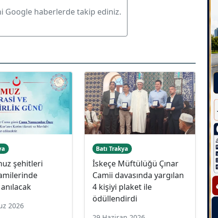
ni Google haberlerde takip ediniz.
ya
Batı Trakya
uz şehitleri
İskeçe Müftülüğü Çınar
amilerinde
Camii davasında yargılan
 anılacak
4 kişiyi plaket ile
ödüllendirdi
uz 2026
29 Haziran 2026