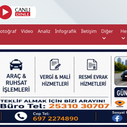
Fotoğraf
Video
Analiz
İnfografik
İletişim
Diğer
He