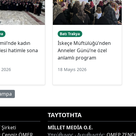
ya
Batı Trakya
mii’nde kadın
İskeçe Müftülüğü’nden
esi hatimle sona
Anneler Günü’ne özel
anlamlı program
n 2026
18 Mayıs 2026
rampa
ΤΑΥΤΟΤΗΤΑ
 Şirketi
MİLLET MEDİA O.E.
:
Cengiz ÖMER
Υπεύθυνος - Διευθυντής:
ΟΜΕΡ ΖΕΝΓΚ