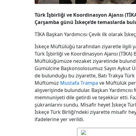
Türk İşbirliği ve Koordinasyon Ajansı (T
Çarşamba günü İskeçe’de temaslarda bul
TİKA Başkan Yardımcısı Çevik ilk olarak İske
İskeçe Müftülüğü tarafından ziyaretle ilgil
Türk İşbirliği ve Koordinasyon Ajansı (TİKA
Müftülüğümüze nezaket ziyaretinde bulundu
Gümülcine Başkonsolosumuz Sayın Aykut Ü
de bulunduğu bu ziyarette, Batı Trakya Türk 
Müftümüz
Mustafa Trampa
ve Müftülük perso
alışverişinde bulundular. Başkan Yardımcısı
memnuniyeti dile getirdi ve teşekkür etti. Fa
şükranlarını sundu. Misafir heyet İskeçe Türk
İskeçe Türk Birliği’ndeki ziyarette misafir h
ifadelerine yer verildi.