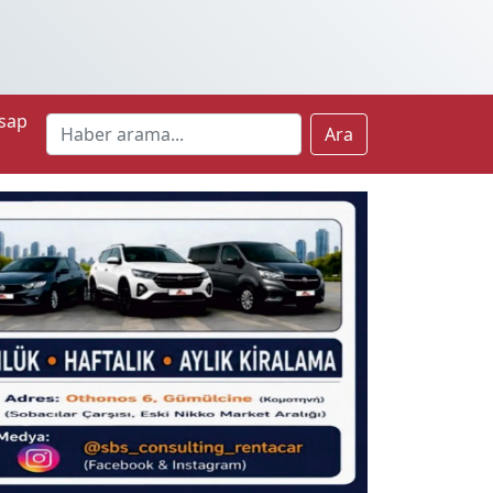
sap
Ara