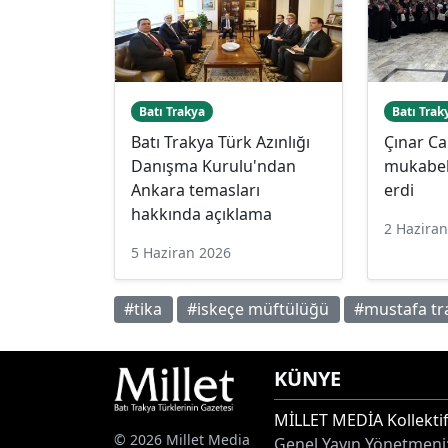
Batı Trakya
Batı Trak
Batı Trakya Türk Azınlığı
Çınar Ca
Danışma Kurulu'ndan
mukabel
Ankara temasları
erdi
hakkında açıklama
2 Hazira
5 Haziran 2026
#tika
#iskeçe müftülüğü
#mustafa t
KÜNYE
MİLLET MEDİA Kollektif
© 2026 Millet Media
Genel Yayın Yönetmeni