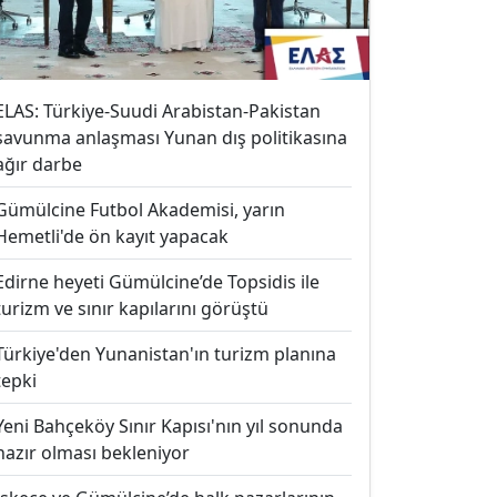
ELAS: Türkiye-Suudi Arabistan-Pakistan
savunma anlaşması Yunan dış politikasına
ağır darbe
Gümülcine Futbol Akademisi, yarın
Hemetli'de ön kayıt yapacak
Edirne heyeti Gümülcine’de Topsidis ile
turizm ve sınır kapılarını görüştü
Türkiye'den Yunanistan'ın turizm planına
tepki
Yeni Bahçeköy Sınır Kapısı'nın yıl sonunda
hazır olması bekleniyor