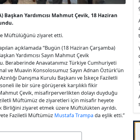
İKA) Başkan Yardımcısı Mahmut Çevik, 18 Haziran
undu.
çe Müftülüğünü ziyaret etti.
i yapılan açıklamada “Bugün (18 Haziran Çarşamba)
) Başkan Yardımcısı Sayın Mahmut Çevik
. Beraberinde Anavatanımız Türkiye Cumhuriyeti
nal ve Muavin Konsolosumuz Sayın Adnan Öztürk’ün
Azınlığı Danışma Kurulu Başkanı ve İskeçe Faziletli
neli ile bir süre görüşerek karşılıklı fikir
 Mahmut Çevik, misafirperverlikten dolayı duyduğu
ziletli Müftümüz de ziyaretleri için misafir heyete
 Birliğini ziyaret etmek üzere Müftülükten ayrıldı.
eyete Faziletli Müftümüz
Mustafa Trampa
da eşlik etti.”