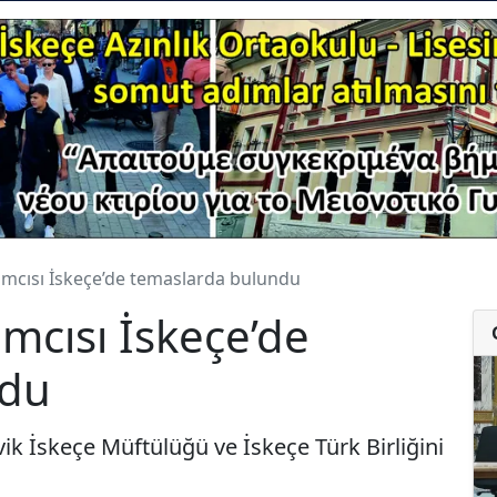
ımcısı İskeçe’de temaslarda bulundu
mcısı İskeçe’de
ndu
 İskeçe Müftülüğü ve İskeçe Türk Birliğini