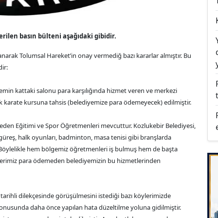
len basın bülteni aşağıdaki gibidir.
anarak Tolumsal Hareket’in onay vermediğ bazı kararlar almıştır. Bu
ir:
zemin kattaki salonu para karşılığında hizmet veren ve merkezi
 karate kursuna tahsis (belediyemize para ödemeyecek) edilmiştir.
eden Eğitimi ve Spor Öğretmenleri mevcuttur. Kozlukebir Belediyesi,
güreş, halk oyunları, badminton, masa tenisi gibi branşlarda
. Böylelikle hem bölgemiz öğretmenleri iş bulmuş hem de başta
lerimiz para ödemeden belediyemizin bu hizmetlerinden
arihli dilekçesinde görüşülmesini istediği bazı köylerimizde
ı konusunda daha önce yapılan hata düzeltilme yoluna gidilmiştir.