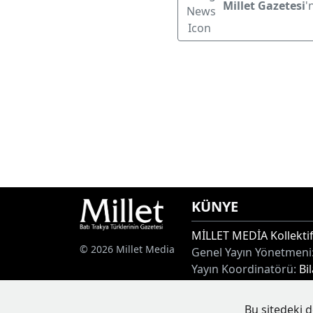
Millet Gazetesi
'
KÜNYE
MİLLET MEDİA Kollektif
© 2026 Millet Media
Genel Yayın Yönetmeni
Yayın Koordinatörü:
Bi
Adres:
Miaouli 7-9, Xan
Tel:
+30 25410 77968
Bu sitedeki d