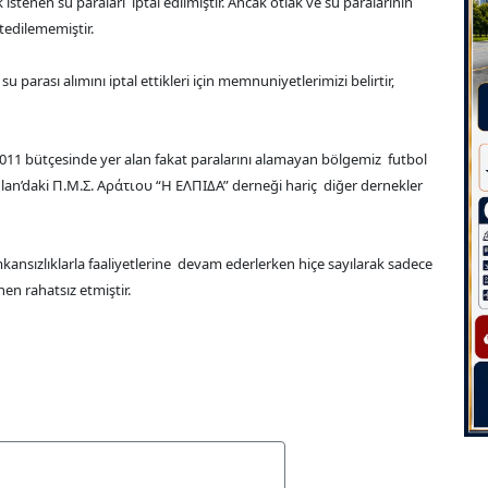
 istenen su paraları iptal edilmiştir. Ancak otlak ve su paralarının
tedilememiştir.
 parası alımını iptal ettikleri için memnuniyetlerimizi belirtir,
2011 bütçesinde yer alan fakat paralarını alamayan bölgemiz futbol
oğlan’daki Π.Μ.Σ. Αράτιου “Η ΕΛΠΙΔΑ” derneği hariç diğer dernekler
imkansızlıklarla faaliyetlerine devam ederlerken hiçe sayılarak sadece
en rahatsız etmiştir.