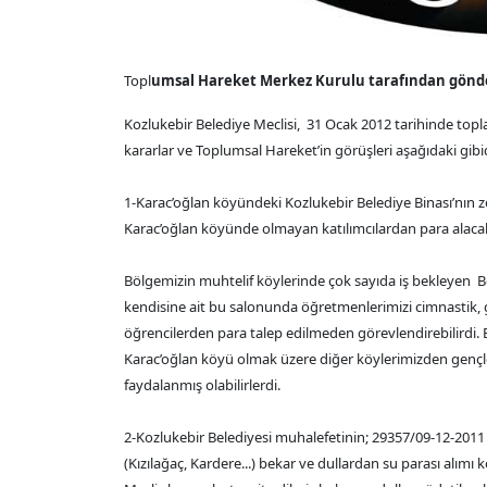
Topl
umsal Hareket Merkez Kurulu tarafından gönderi
Kozlukebir Belediye Meclisi, 31 Ocak 2012 tarihinde topl
kararlar ve Toplumsal Hareket’in görüşleri aşağıdaki gibid
1-Karac’oğlan köyündeki Kozlukebir Belediye Binası’nın 
Karac’oğlan köyünde olmayan katılımcılardan para alacak
Bölgemizin muhtelif köylerinde çok sayıda iş bekleyen B
kendisine ait bu salonunda öğretmenlerimizi cimnastik, 
öğrencilerden para talep edilmeden görevlendirebilirdi
Karac’oğlan köyü olmak üzere diğer köylerimizden genç
faydalanmış olabilirlerdi.
2-Kozlukebir Belediyesi muhalefetinin; 29357/09-12-2011 t
(Kızılağaç, Kardere...) bekar ve dullardan su parası alım