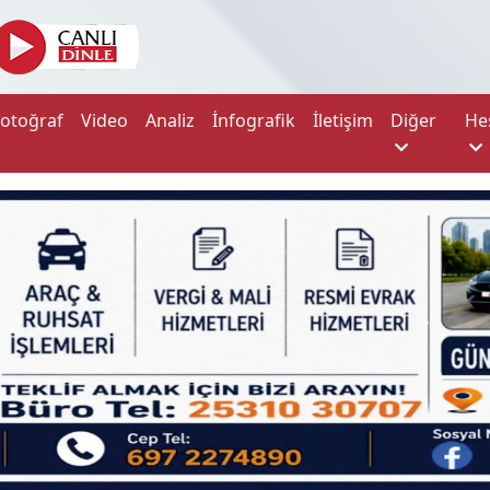
Fotoğraf
Video
Analiz
İnfografik
İletişim
Diğer
He