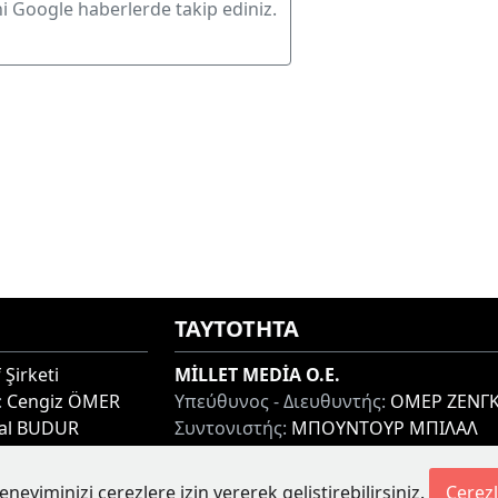
ni Google haberlerde takip ediniz.
ΤΑΥΤΟΤΗΤΑ
 Şirketi
MİLLET MEDİA O.E.
:
Cengiz ÖMER
Υπεύθυνος - Διευθυντής:
ΟΜΕΡ ΖΕΝΓΚ
lal BUDUR
Συντονιστής:
ΜΠΟΥΝΤΟΥΡ ΜΠΙΛΑΛ
thi 67100, GREECE
Διεύθυνση:
ΜΙΑΟΥΛΗ 7-9, ΞΑΝΘΗ 671
Τηλ:
+30 25410 77968
eneyiminizi çerezlere izin vererek geliştirebilirsiniz.
Çerezl