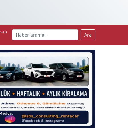
sap
Ara