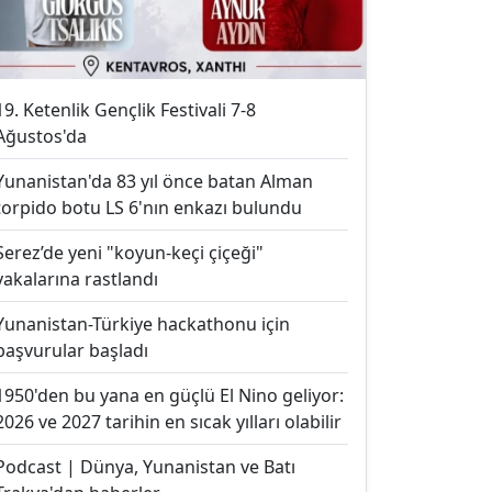
19. Ketenlik Gençlik Festivali 7-8
Ağustos'da
Yunanistan'da 83 yıl önce batan Alman
torpido botu LS 6'nın enkazı bulundu
Serez’de yeni "koyun-keçi çiçeği"
vakalarına rastlandı
Yunanistan-Türkiye hackathonu için
başvurular başladı
1950'den bu yana en güçlü El Nino geliyor:
2026 ve 2027 tarihin en sıcak yılları olabilir
Podcast | Dünya, Yunanistan ve Batı