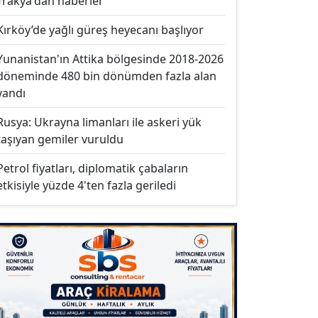
Trakya'dan haberler
Kırköy’de yağlı güreş heyecanı başlıyor
Yunanistan'ın Attika bölgesinde 2018-2026
döneminde 480 bin dönümden fazla alan
yandı
Rusya: Ukrayna limanları ile askeri yük
taşıyan gemiler vuruldu
Petrol fiyatları, diplomatik çabaların
etkisiyle yüzde 4'ten fazla geriledi