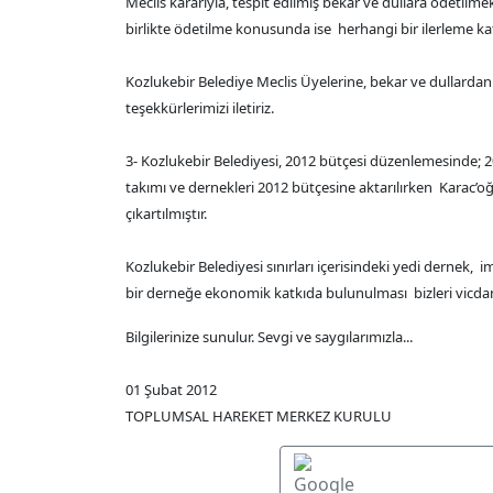
Meclis kararıyla, tespit edilmiş bekar ve dullara ödetilmek
birlikte ödetilme konusunda ise herhangi bir ilerleme ka
Kozlukebir Belediye Meclis Üyelerine, bekar ve dullardan su
teşekkürlerimizi iletiriz.
3- Kozlukebir Belediyesi, 2012 bütçesi düzenlemesinde; 
takımı ve dernekleri 2012 bütçesine aktarılırken Karac’
çıkartılmıştır.
Kozlukebir Belediyesi sınırları içerisindeki yedi dernek, 
bir derneğe ekonomik katkıda bulunulması bizleri vicdan
Bilgilerinize sunulur. Sevgi ve saygılarımızla...
01 Şubat 2012
TOPLUMSAL HAREKET MERKEZ KURULU