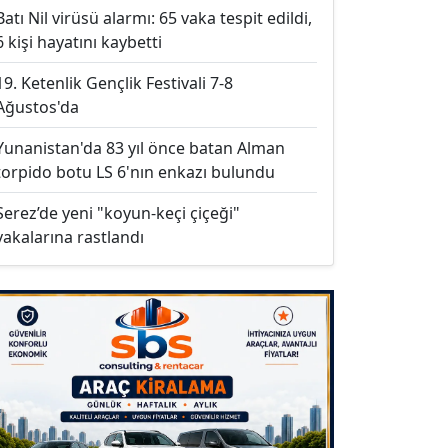
Batı Nil virüsü alarmı: 65 vaka tespit edildi,
6 kişi hayatını kaybetti
19. Ketenlik Gençlik Festivali 7-8
Ağustos'da
Yunanistan'da 83 yıl önce batan Alman
torpido botu LS 6'nın enkazı bulundu
Serez’de yeni "koyun-keçi çiçeği"
vakalarına rastlandı