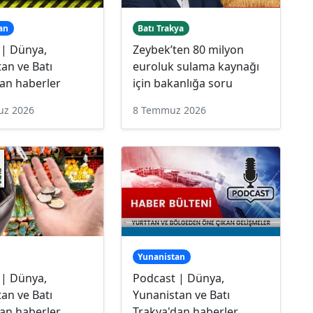
an
Batı Trakya
 | Dünya,
Zeybek’ten 80 milyon
an ve Batı
euroluk sulama kaynağı
an haberler
için bakanlığa soru
uz 2026
8 Temmuz 2026
Yunanistan
 | Dünya,
Podcast | Dünya,
an ve Batı
Yunanistan ve Batı
an haberler
Trakya'dan haberler