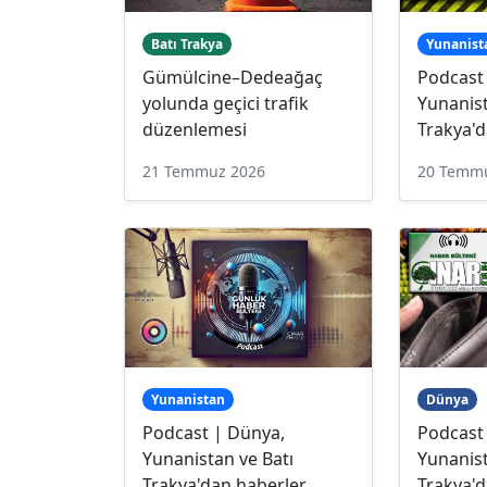
Batı Trakya
Yunanist
Gümülcine–Dedeağaç
Podcast
yolunda geçici trafik
Yunanist
düzenlemesi
Trakya'd
21 Temmuz 2026
20 Temm
Yunanistan
Dünya
Podcast | Dünya,
Podcast
Yunanistan ve Batı
Yunanist
Trakya'dan haberler
Trakya'd