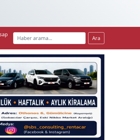
sap
Ara