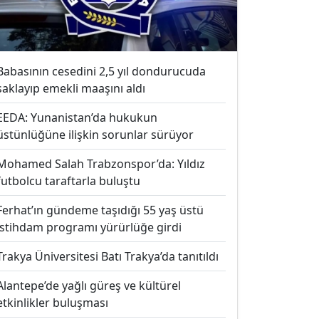
Babasının cesedini 2,5 yıl dondurucuda
saklayıp emekli maaşını aldı
EEDA: Yunanistan’da hukukun
üstünlüğüne ilişkin sorunlar sürüyor
Mohamed Salah Trabzonspor’da: Yıldız
futbolcu taraftarla buluştu
Ferhat’ın gündeme taşıdığı 55 yaş üstü
istihdam programı yürürlüğe girdi
Trakya Üniversitesi Batı Trakya’da tanıtıldı
Alantepe’de yağlı güreş ve kültürel
etkinlikler buluşması