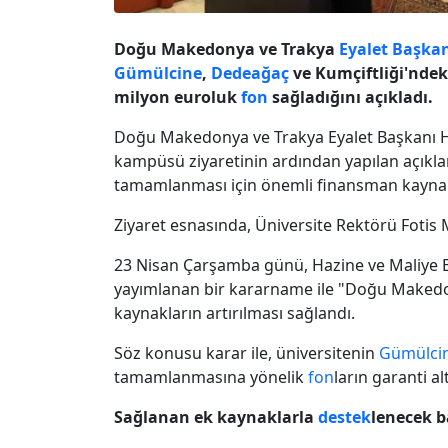
Doğu Makedonya ve Trakya
Eyalet Başkan
Gümülcine
,
Dedeağaç
ve Kumçiftliği'ndek
milyon euroluk
fon
sağladığını açıkladı.
Doğu Makedonya ve Trakya Eyalet Başkanı H
kampüsü ziyaretinin ardından yapılan açıkl
tamamlanması için önemli finansman kaynak
Ziyaret esnasında, Üniversite Rektörü Fotis M
23 Nisan Çarşamba günü, Hazine ve Maliye 
yayımlanan bir kararname ile "Doğu Maked
kaynakların artırılması sağlandı.
Söz konusu karar ile, üniversitenin
Gümülci
tamamlanmasına yönelik
fon
ların garanti al
Sağlanan ek kaynaklarla
destek
lenecek b