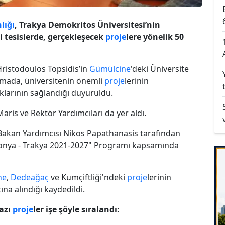
lığı
, Trakya Demokritos Üniversitesi’nin
i tesislerde, gerçekleşecek
proje
lere yönelik 50
ristodoulos Topsidis’in
Gümülcine
'deki Üniversite
amada, üniversitenin önemli
proje
lerinin
larının sağlandığı duyuruldu.
aris ve Rektör Yardımcıları da yer aldı.
Bakan Yardımcısı Nikos Papathanasis tarafından
onya - Trakya 2021-2027" Programı kapsamında
ne
,
Dedeağaç
ve Kumçiftliği'ndeki
proje
lerinin
tına alındığı kaydedildi.
azı
proje
ler işe şöyle sıralandı: