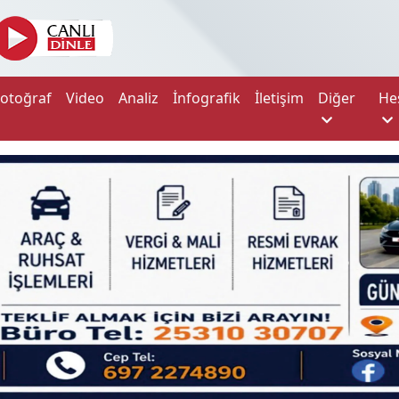
Fotoğraf
Video
Analiz
İnfografik
İletişim
Diğer
He