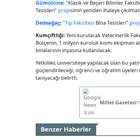
Gümülcine
:
"Klasik ve Beşeri Bilimler Fakülte
Tesisleri"
proje
sinin yeniden ihaleye çıkılmas
Dedeağaç
:
"
Tıp Fakültesi
Bina Tesisleri"
proj
Kumçiftliği:
Yeni kurulacak Veterinerlik Fak
Bütçenin, 1 milyon euroluk kısmı ekipman alı
binalarının inşasına kullanılacak.
Yetkililer, üniversiteye yapılacak olan bu yat
güçlendirileceği, öğrenci ve öğretim üyeleri
tanıyacağı belirtti.
Millet Gazetesi
'
Benzer Haberler