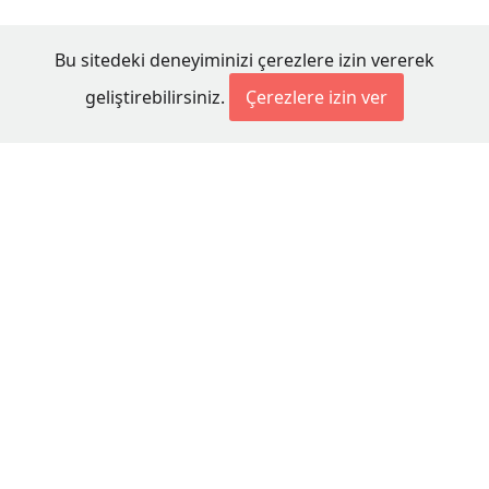
Bu sitedeki deneyiminizi çerezlere izin vererek
geliştirebilirsiniz.
Çerezlere izin ver
© 2026 Millet Media
KÜNYE
MİLLET MEDİA Kollektif Şirketi
Genel Yayın Yönetmeni:
Cengiz ÖMER
Yayın Koordinatörü:
Bilal BUDUR