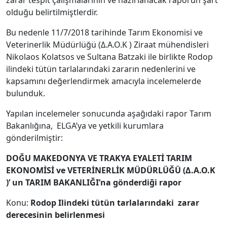
zarar tespit çalışmalarının ve hazırlanacak raporun şart
olduğu belirtilmiştlerdir.
Bu nedenle 11/7/2018 tarihinde Tarım Ekonomisi ve
Veterinerlik Müdürlüğü (Δ.Α.Ο.Κ ) Ziraat mühendisleri
Nikolaos Kolatsos ve Sultana Batzaki ile birlikte Rodop
ilindeki tütün tarlalarındaki zararın nedenlerini ve
kapsamını değerlendirmek amacıyla incelemelerde
bulunduk.
Yapılan incelemeler sonucunda aşağıdaki rapor Tarım
Bakanlığına, ELGA’ya ve yetkili kurumlara
gönderilmiştir:
DOĞU MAKEDONYA VE TRAKYA EYALETİ TARIM
EKONOMİSİ ve VETERİNERLİK MÜDÜRLÜĞÜ (Δ.Α.Ο.Κ
)’ un TARIM BAKANLIĞI’na gönderdiği rapor
Konu:
Rodop Ilindeki tütün tarla
larındaki
zarar
derecesinin belirlenmesi