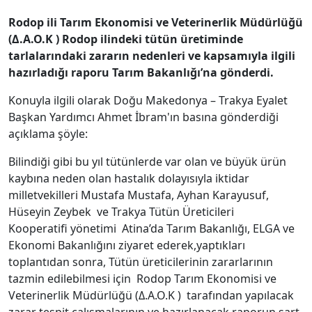
Rodop ili Tarım Ekonomisi ve Veterinerlik Müdürlüğü
(Δ.Α.Ο.Κ ) Rodop ilindeki tütün üretiminde
tarlalarındaki zararın nedenleri ve kapsamıyla ilgili
hazırladığı raporu Tarım Bakanlığı’na gönderdi.
Konuyla ilgili olarak Doğu Makedonya – Trakya Eyalet
Başkan Yardımcı Ahmet İbram'ın basına gönderdiği
açıklama şöyle:
Bilindiği gibi bu yıl tütünlerde var olan ve büyük ürün
kaybına neden olan hastalık dolayısıyla iktidar
milletvekilleri Mustafa Mustafa, Ayhan Karayusuf,
Hüseyin Zeybek ve Trakya Tütün Üreticileri
Kooperatifi yönetimi Atina’da Tarım Bakanlığı, ELGA ve
Ekonomi Bakanlığını ziyaret ederek,yaptıkları
toplantıdan sonra, Tütün üreticilerinin zararlarının
tazmin edilebilmesi için Rodop Tarım Ekonomisi ve
Veterinerlik Müdürlüğü (Δ.Α.Ο.Κ ) tarafından yapılacak