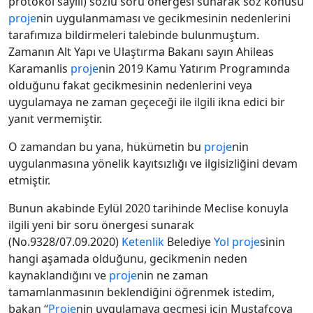
protokol sayılı) sözlü soru önergesi sunarak söz konusu
proje
nin uygulanmaması ve gecikmesinin nedenlerini
tarafımıza bildirmeleri talebinde bulunmuştum.
Zamanın Alt Yapı ve Ulaştırma Bakanı sayın Ahileas
Karamanlis
proje
nin 2019 Kamu Yatırım Programında
olduğunu fakat gecikmesinin nedenlerini veya
uygulamaya ne zaman geçeceği ile ilgili ikna edici bir
yanıt vermemiştir.
O zamandan bu yana, hükümetin bu
proje
nin
uygulanmasına yönelik kayıtsızlığı ve ilgisizliğini devam
etmiştir.
Bunun akabinde Eylül 2020 tarihinde Meclise konuyla
ilgili yeni bir soru önergesi sunarak
(No.9328/07.09.2020)
Ketenlik
Belediye
Yol
proje
sinin
hangi aşamada olduğunu, gecikmenin neden
kaynaklandığını ve
proje
nin ne zaman
tamamlanmasının beklendiğini öğrenmek istedim,
bakan “
Proje
nin uygulamaya geçmesi için Mustafçova