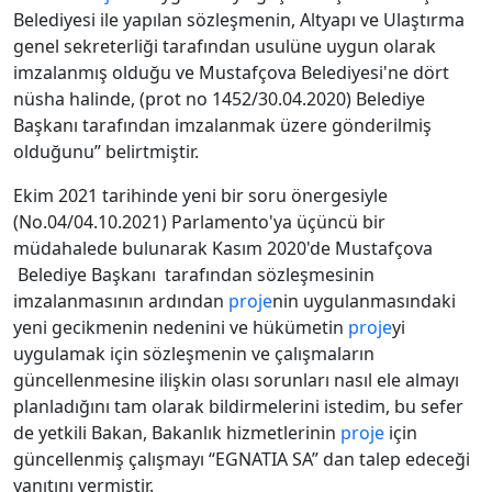
Belediyesi ile yapılan sözleşmenin, Altyapı ve Ulaştırma
genel sekreterliği tarafından usulüne uygun olarak
imzalanmış olduğu ve Mustafçova Belediyesi'ne dört
nüsha halinde, (prot no 1452/30.04.2020) Belediye
Başkanı tarafından imzalanmak üzere gönderilmiş
olduğunu” belirtmiştir.
Ekim 2021 tarihinde yeni bir soru önergesiyle
(No.04/04.10.2021) Parlamento'ya üçüncü bir
müdahalede bulunarak Kasım 2020'de Mustafçova
Belediye Başkanı tarafından sözleşmesinin
imzalanmasının ardından
proje
nin uygulanmasındaki
yeni gecikmenin nedenini ve hükümetin
proje
yi
uygulamak için sözleşmenin ve çalışmaların
güncellenmesine ilişkin olası sorunları nasıl ele almayı
planladığını tam olarak bildirmelerini istedim, bu sefer
de yetkili Bakan, Bakanlık hizmetlerinin
proje
için
güncellenmiş çalışmayı “EGNATIA SA” dan talep edeceği
yanıtını vermiştir.