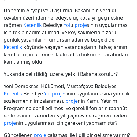
Dönemin Altyapı ve Ulaştırma Bakanı'nın verdiği
cevabın üzerinden neredeyse üç koca yıl geçmesine
rağmen
Ketenlik
Belediye
Yol
u
proje
sinin uygulanması
için tek bir adım atılmadı ve köy sakinlerinin zorlu
günlük yaşamlarını umursamadan ve bu şekilde
Ketenlik
köyünde yaşayan vatandaşların ihtiyaçlarının
kendileri için bir öncelik olmadığı hükümet tarafından
kanıtlanmış oldu.
Yukarıda belirtildiği üzere, yetkili Bakana sorulur?
Yeni Demokrasi Hükümeti, Mustafçova Belediyesi
Ketenlik
Belediye
Yol
proje
sinin uygulanmasına yönelik
sözleşmenin imzalanması,
proje
nin Kamu Yatırım
Programına dahil edilmesi ve gerekli fonların taahhüt
edilmesinin üzerinden 5 yıl geçmesine rağmen neden
proje
nin uygulanması için gerekeni yapmamıştır?
Güncellenen
proje
çalışması ile ilgili bir gelişme var mı?