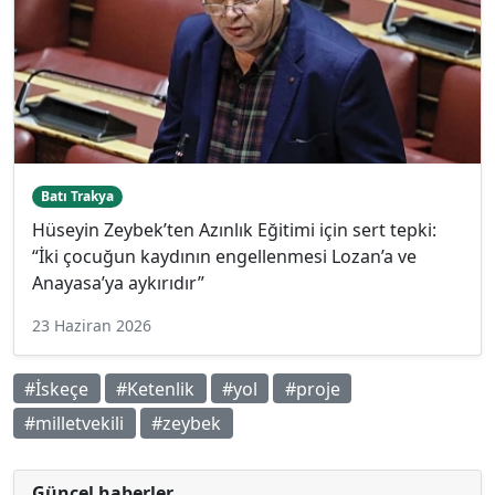
Batı Trakya
Hüseyin Zeybek’ten Azınlık Eğitimi için sert tepki:
“İki çocuğun kaydının engellenmesi Lozan’a ve
Anayasa’ya aykırıdır”
23 Haziran 2026
#İskeçe
#Ketenlik
#yol
#proje
#milletvekili
#zeybek
Güncel haberler