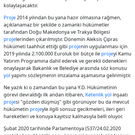
kolaylaşacaktır.
Proje
2014 yılından bu yana hazır olmasına rağmen,
açıklanamaz bir şekilde o zamanki hükümetler
tarafından Doğu Makedonya ve Trakya Bölgesi
proje
lerinden çıkarılmıştır. Dönemin Aleksis Çipras
hükümeti taahhüt ettiği gibi
proje
nin uygulanması için
2019 yılında 2.100.000 Euroluk bir bütçe ile
proje
yi Kamu
Yatırım Programına dahil ederek ve gerekli ödenekleri
onaylayarak Bakanlık ve Belediye arasında söz konusu
yol
yapımı sözleşmenin imzalama aşamasına gelinmiştir.
Ne yazık ki o zamandan bu yana Y.D. Hükümetinin
görevi devraldığı ilk andan itibaren,
Ketenlik
yol
inşaatı
proje
si "gözden düşmüş" gibi görünüyor bu da mevcut
hükümetin
proje
yle ilgili sonsuz gecikmeleri, ileri geri
hareketleri ve konuya kayıtsız kalmasıyla belli oluyor.
Şubat 2020 tarihinde Parlamentoya (537/24.02.2020