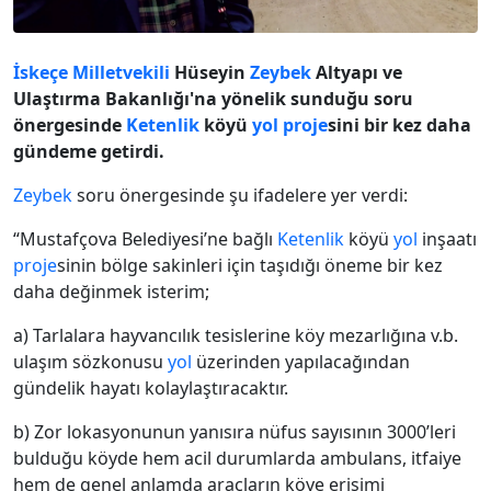
İskeçe
Milletvekili
Hüseyin
Zeybek
Altyapı ve
Ulaştırma Bakanlığı'na yönelik sunduğu soru
önergesinde
Ketenlik
köyü
yol
proje
sini bir kez daha
gündeme getirdi.
Zeybek
soru önergesinde şu ifadelere yer verdi:
“Mustafçova Belediyesi’ne bağlı
Ketenlik
köyü
yol
inşaatı
proje
sinin bölge sakinleri için taşıdığı öneme bir kez
daha değinmek isterim;
a) Tarlalara hayvancılık tesislerine köy mezarlığına v.b.
ulaşım sözkonusu
yol
üzerinden yapılacağından
gündelik hayatı kolaylaştıracaktır.
b) Zor lokasyonunun yanısıra nüfus sayısının 3000’leri
bulduğu köyde hem acil durumlarda ambulans, itfaiye
hem de genel anlamda araçların köye erişimi