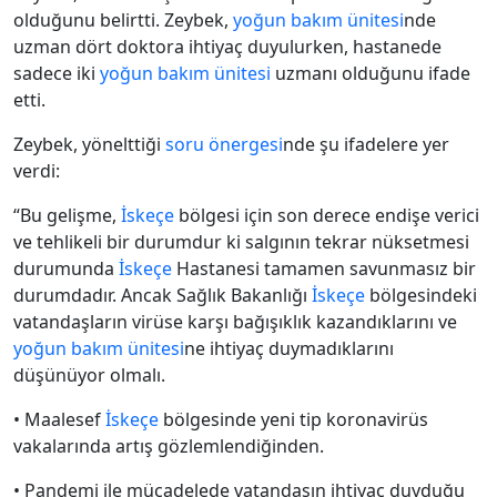
olduğunu belirtti. Zeybek,
yoğun bakım ünitesi
nde
uzman dört doktora ihtiyaç duyulurken, hastanede
sadece iki
yoğun bakım ünitesi
uzmanı olduğunu ifade
etti.
Zeybek, yönelttiği
soru önergesi
nde şu ifadelere yer
verdi:
“Bu gelişme,
İskeçe
bölgesi için son derece endişe verici
ve tehlikeli bir durumdur ki salgının tekrar nüksetmesi
durumunda
İskeçe
Hastanesi tamamen savunmasız bir
durumdadır. Αncak Sağlık Bakanlığı
İskeçe
bölgesindeki
vatandaşların virüse karşı bağışıklık kazandıklarını ve
yoğun bakım ünitesi
ne ihtiyaç duymadıklarını
düşünüyor olmalı.
• Μaalesef
İskeçe
bölgesinde yeni tip koronavirüs
vakalarında artış gözlemlendiğinden.
• Pandemi ile mücadelede vatandaşın ihtiyaç duyduğu