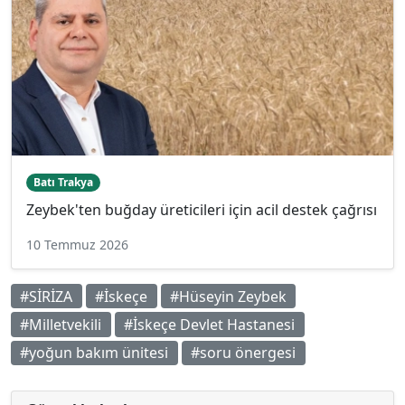
Batı Trakya
Zeybek'ten buğday üreticileri için acil destek çağrısı
10 Temmuz 2026
#SİRİZA
#İskeçe
#Hüseyin Zeybek
#Milletvekili
#İskeçe Devlet Hastanesi
#yoğun bakım ünitesi
#soru önergesi