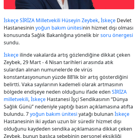
İskeçe
SİRİZA
Milletvekili
Hüseyin Zeybek
,
İskeçe
Devlet
Hastanesinin
yoğun bakım ünitesi
nin hizmet dışı olması
konusunda Sağlık Bakanlığına yönelik bir
soru önergesi
sundu.
İskeçe
ilinde vakalarda artış gözlendiğine dikkat çeken
Zeybek, 29 Mart - 4 Nisan tarihleri arasında atık
sulardan alınan numunelerde de virüs
konstantasyonunun yüzde 88’lik bir artış gösterdiğini
belirtti. Vaka sayılarının kademeli olarak artmasının
bölgede endişeye neden olduğunu ifade eden
SİRİZA
milletvekili
,
İskeçe
Hastanesi İşçi Sendikasının “Dünya
Sağlık Günü” nedeniyle yaptığı basın açıklamasına atıfta
bulundu. 7
yoğun bakım ünitesi
yatağı bulunan
İskeçe
Hastanesinin iki aydan uzun bir süredir hizmet dışı
olduğunu kaydeden sendika açıklamasına dikkat çeken
Zeybek, bunun başlıca sebebinin personel eksikliği