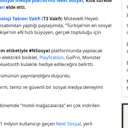
sosyal medya platformu
Next Sosyal
, kısa sürede
arı
elde etti.
oloji Takımı Vakfı
(
T3 Vakfı
) Mütevelli Heyeti
hesabından yaptığı paylaşımda, “Türkiye’nin en sosyal
rkiye’nin eN hızlı büyüyen, gerçek topluluğu için
m etiketiyle #NSosyal
platformunda yapılacak
 elektrikli bisiklet,
PlayStation
, GoPro, Monster
e bluetooth kulaklık hediye edileceğini belirtti.
rümünün yayınlandığını duyurdu.
orm, temiz ve güvenli bir sosyal medya deneyimi
dönemde “mobil mağazalarda” en çok indirilen
 milyon kullanıcıyı geçen
Next Sosyal
, yerli