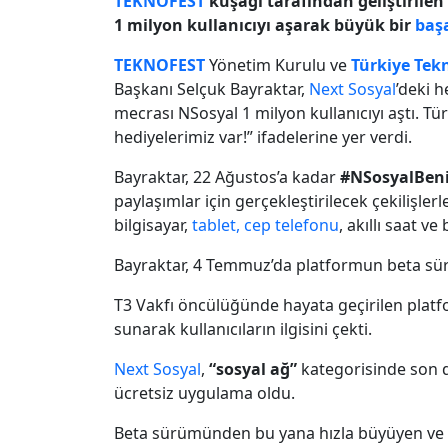
TEKNOFEST
kuşağı tarafından geliştirilen
1 milyon kullanıcıyı aşarak büyük bir
baş
TEKNOFEST
Yönetim Kurulu ve
Türkiye Tekn
Başkanı Selçuk Bayraktar,
Next Sosyal
’deki 
mecrası NSosyal 1 milyon kullanıcıyı aştı. Tü
hediyelerimiz var!” ifadelerine yer verdi.
Bayraktar, 22 Ağustos’a kadar
#NSosyalBeni
paylaşımlar için gerçekleştirilecek çekilişlerle
bilgisayar,
tablet,
cep telefonu
, akıllı saat v
Bayraktar, 4 Temmuz’da platformun beta sü
T3 Vakfı öncülüğünde hayata geçirilen platf
sunarak kullanıcıların ilgisini çekti.
Next Sosyal
,
“sosyal ağ”
kategorisinde son 
ücretsiz uygulama oldu.
Beta sürümünden bu yana hızla büyüyen ve 1