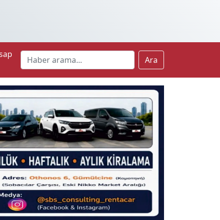
sap
Ara