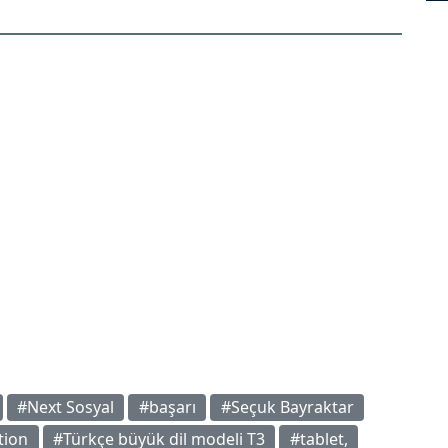
#Next Sosyal
#başarı
#Seçuk Bayraktar
tion
#Türkçe büyük dil modeli T3
#tablet,