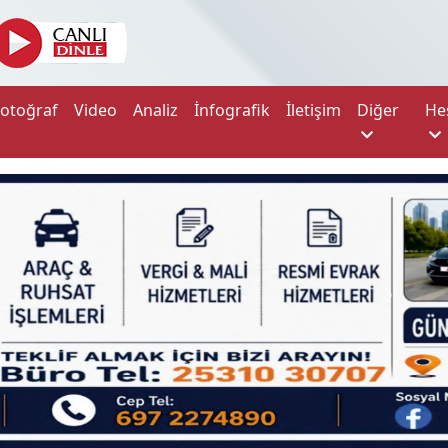
Fotoğraf
Video
Analiz
İnfografik
İletişim
Diğer
He