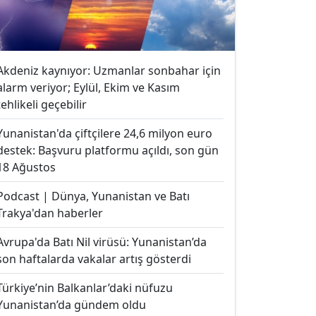
Akdeniz kaynıyor: Uzmanlar sonbahar için
alarm veriyor; Eylül, Ekim ve Kasım
tehlikeli geçebilir
Yunanistan'da çiftçilere 24,6 milyon euro
destek: Başvuru platformu açıldı, son gün
18 Ağustos
Podcast | Dünya, Yunanistan ve Batı
Trakya'dan haberler
Avrupa'da Batı Nil virüsü: Yunanistan’da
son haftalarda vakalar artış gösterdi
Türkiye’nin Balkanlar’daki nüfuzu
Yunanistan’da gündem oldu