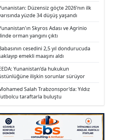
Yunanistan: Düzensiz göçte 2026’nın ilk
yarısında yüzde 34 düşüş yaşandı
Yunanistan'ın Skyros Adası ve Agrinio
ilinde orman yangını çıktı
Babasının cesedini 2,5 yıl dondurucuda
saklayıp emekli maaşını aldı
EEDA: Yunanistan’da hukukun
üstünlüğüne ilişkin sorunlar sürüyor
Mohamed Salah Trabzonspor’da: Yıldız
futbolcu taraftarla buluştu