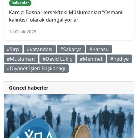
Balkanlar
Karcic: Bosna Hersek’teki Müslümanları ”Osmanlı
kalıntısı” olarak damgalıyorlar
14 Ocak 2025
#Sırp
#vatandaşı
#Sakarya
#Karasu
#Müslüman
#David Lukiç
#Mehmet
#hediye
#Diyanet İşleri Başkanlığı
Güncel haberler