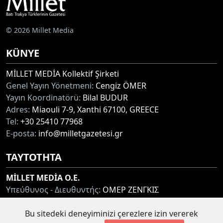
© 2026 Millet Media
KÜNYE
MİLLET MEDİA Kollektif Şirketi
Genel Yayın Yönetmeni:
Cengiz ÖMER
Yayın Koordinatörü:
Bilal BUDUR
Adres:
Miaouli 7-9, Xanthi 67100, GREECE
Tel:
+30 25410 77968
E-posta:
info@milletgazetesi.gr
ΤΑΥΤΟΤΗΤΑ
MİLLET MEDİA O.E.
Υπεύθυνος - Διευθυντής:
ΟΜΕΡ ΖΕΝΓΚΙΣ
Συντονιστής:
ΜΠΟΥΝΤΟΥΡ ΜΠΙΛΑΛ
Bu sitedeki deneyiminizi çerezlere izin vererek
Διεύθυνση:
ΜΙΑΟΥΛΗ 7-9, ΞΑΝΘΗ 67100