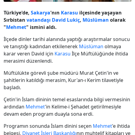
Türkiye'de,
Sakarya
'nın
Karasu
ilçesinde yaşayan
Sırbistan
vatandaşı
David Lukiç
,
Müslüman
olarak
"
Mehmet
" ismini aldı.
İlçede dinler tarihi alanında yaptığı araştırmalar sonucu
ve tanıştığı kadından etkilenerek
Müslüman
olmaya
karar veren David için
Karasu
İlçe Müftülüğünde ihtida
merasimi düzenlendi.
Müftülükte görevli şube müdürü Murat Çetin'in ve
şahitlerin katıldığı merasim, Kur'an-ı Kerim tilavetiyle
başladı.
Çetin'in İslam dininin temel esaslarında bilgi vermesinin
ardından
Mehmet
'in Kelime-i Şehadet getirilmesiyle
devam eden program duayla sona erdi.
Programın sonunda İslam dinini seçen
Mehmet
'e ihtida
belgesi,
Diyanet İşleri Başkanlığı
nın muhtelif kitapları ve