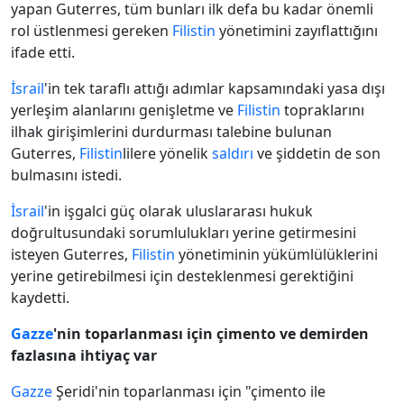
yapan Guterres, tüm bunları ilk defa bu kadar önemli
rol üstlenmesi gereken
Filistin
yönetimini zayıflattığını
ifade etti.
İsrail
'in tek taraflı attığı adımlar kapsamındaki yasa dışı
yerleşim alanlarını genişletme ve
Filistin
topraklarını
ilhak girişimlerini durdurması talebine bulunan
Guterres,
Filistin
lilere yönelik
saldırı
ve şiddetin de son
bulmasını istedi.
İsrail
'in işgalci güç olarak uluslararası hukuk
doğrultusundaki sorumlulukları yerine getirmesini
isteyen Guterres,
Filistin
yönetiminin yükümlülüklerini
yerine getirebilmesi için desteklenmesi gerektiğini
kaydetti.
Gazze
'nin toparlanması için çimento ve demirden
fazlasına ihtiyaç var
Gazze
Şeridi'nin toparlanması için "çimento ile