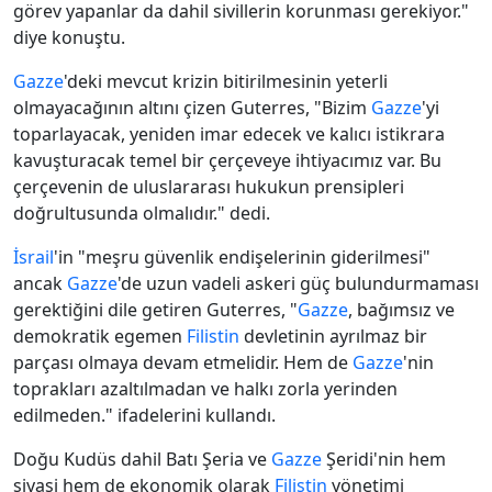
görev yapanlar da dahil sivillerin korunması gerekiyor."
diye konuştu.
Gazze
'deki mevcut krizin bitirilmesinin yeterli
olmayacağının altını çizen Guterres, "Bizim
Gazze
'yi
toparlayacak, yeniden imar edecek ve kalıcı istikrara
kavuşturacak temel bir çerçeveye ihtiyacımız var. Bu
çerçevenin de uluslararası hukukun prensipleri
doğrultusunda olmalıdır." dedi.
İsrail
'in "meşru güvenlik endişelerinin giderilmesi"
ancak
Gazze
'de uzun vadeli askeri güç bulundurmaması
gerektiğini dile getiren Guterres, "
Gazze
, bağımsız ve
demokratik egemen
Filistin
devletinin ayrılmaz bir
parçası olmaya devam etmelidir. Hem de
Gazze
'nin
toprakları azaltılmadan ve halkı zorla yerinden
edilmeden." ifadelerini kullandı.
Doğu Kudüs dahil Batı Şeria ve
Gazze
Şeridi'nin hem
siyasi hem de ekonomik olarak
Filistin
yönetimi