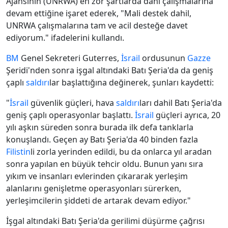
Ajansının (UNRWA) en zor şartlarda dahi çalışmalarına
devam ettiğine işaret ederek, "Mali destek dahil,
UNRWA çalışmalarına tam ve acil desteğe davet
ediyorum." ifadelerini kullandı.
BM
Genel Sekreteri Guterres,
İsrail
ordusunun
Gazze
Şeridi'nden sonra işgal altındaki Batı Şeria'da da geniş
çaplı
saldırı
lar başlattığına değinerek, şunları kaydetti:
"
İsrail
güvenlik güçleri, hava
saldırı
ları dahil Batı Şeria'da
geniş çaplı operasyonlar başlattı.
İsrail
güçleri ayrıca, 20
yılı aşkın süreden sonra burada ilk defa tanklarla
konuşlandı. Geçen ay Batı Şeria'da 40 binden fazla
Filistin
li zorla yerinden edildi, bu da onlarca yıl aradan
sonra yapılan en büyük tehcir oldu. Bunun yanı sıra
yıkım ve insanları evlerinden çıkararak yerleşim
alanlarını genişletme operasyonları sürerken,
yerleşimcilerin şiddeti de artarak devam ediyor."
İşgal altındaki Batı Şeria'da gerilimi düşürme çağrısı