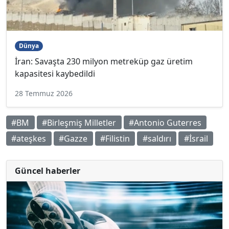
Dünya
İran: Savaşta 230 milyon metreküp gaz üretim
kapasitesi kaybedildi
28 Temmuz 2026
#BM
#Birleşmiş Milletler
#Antonio Guterres
#ateşkes
#Gazze
#Filistin
#saldırı
#İsrail
Güncel haberler