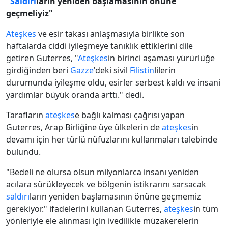
"
Saldırı
ların yeniden başlamasının önüne
geçmeliyiz"
Ateşkes
ve esir takası anlaşmasıyla birlikte son
haftalarda ciddi iyileşmeye tanıklık ettiklerini dile
getiren Guterres, "
Ateşkes
in birinci aşaması yürürlüğe
girdiğinden beri
Gazze
'deki sivil
Filistin
lilerin
durumunda iyileşme oldu, esirler serbest kaldı ve insani
yardımlar büyük oranda arttı." dedi.
Tarafların
ateşkes
e bağlı kalması çağrısı yapan
Guterres, Arap Birliğine üye ülkelerin de
ateşkes
in
devamı için her türlü nüfuzlarını kullanmaları talebinde
bulundu.
"Bedeli ne olursa olsun milyonlarca insanı yeniden
acılara sürükleyecek ve bölgenin istikrarını sarsacak
saldırı
ların yeniden başlamasının önüne geçmemiz
gerekiyor." ifadelerini kullanan Guterres,
ateşkes
in tüm
yönleriyle ele alınması için ivedilikle müzakerelerin