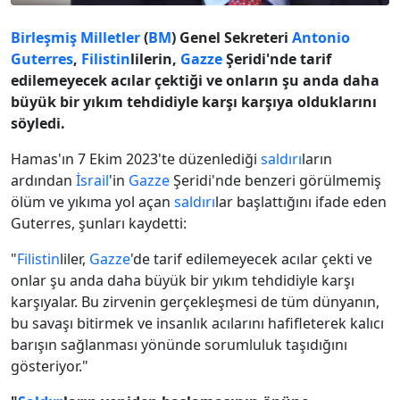
Birleşmiş Milletler
(
BM
) Genel Sekreteri
Antonio
Guterres
,
Filistin
lilerin,
Gazze
Şeridi'nde tarif
edilemeyecek acılar çektiği ve onların şu anda daha
büyük bir yıkım tehdidiyle karşı karşıya olduklarını
söyledi.
Hamas'ın 7 Ekim 2023'te düzenlediği
saldırı
ların
ardından
İsrail
'in
Gazze
Şeridi'nde benzeri görülmemiş
ölüm ve yıkıma yol açan
saldırı
lar başlattığını ifade eden
Guterres, şunları kaydetti:
"
Filistin
liler,
Gazze
'de tarif edilemeyecek acılar çekti ve
onlar şu anda daha büyük bir yıkım tehdidiyle karşı
karşıyalar. Bu zirvenin gerçekleşmesi de tüm dünyanın,
bu savaşı bitirmek ve insanlık acılarını hafifleterek kalıcı
barışın sağlanması yönünde sorumluluk taşıdığını
gösteriyor."