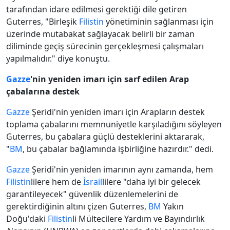
tarafından idare edilmesi gerektiği dile getiren
Guterres, "Birleşik
Filistin
yönetiminin sağlanması için
üzerinde mutabakat sağlayacak belirli bir zaman
diliminde geçiş sürecinin gerçekleşmesi çalışmaları
yapılmalıdır." diye konuştu.
Gazze
'nin yeniden imarı için sarf edilen Arap
çabalarına destek
Gazze
Şeridi'nin yeniden imarı için Arapların destek
toplama çabalarını memnuniyetle karşıladığını söyleyen
Guterres, bu çabalara güçlü desteklerini aktararak,
"
BM
, bu çabalar bağlamında işbirliğine hazırdır." dedi.
Gazze
Şeridi'nin yeniden imarının aynı zamanda, hem
Filistin
lilere hem de
İsrail
lilere "daha iyi bir gelecek
garantileyecek" güvenlik düzenlemelerini de
gerektirdiğinin altını çizen Guterres,
BM
Yakın
Doğu'daki
Filistin
li Mültecilere Yardım ve Bayındırlık