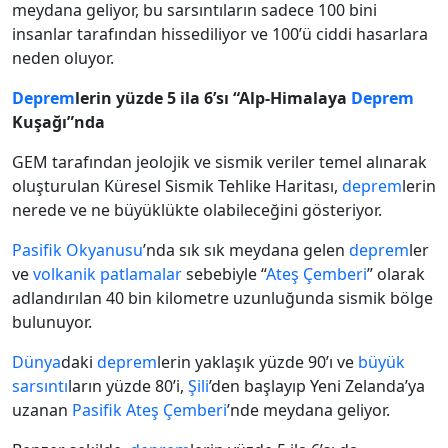
meydana geliyor, bu sarsıntıların sadece 100 bini
insanlar tarafından hissediliyor ve 100’ü ciddi hasarlara
neden oluyor.
Deprem
lerin yüzde 5 ila 6’sı “Alp-Himalaya
Deprem
Kuşağı”nda
GEM tarafından jeolojik ve sismik veriler temel alınarak
oluşturulan Küresel Sismik Tehlike Haritası,
deprem
lerin
nerede ve ne büyüklükte olabileceğini gösteriyor.
Pasifik Okyanusu
’nda sık sık meydana gelen
deprem
ler
ve
volkanik patlamalar
sebebiyle “
Ateş Çemberi
” olarak
adlandırılan 40 bin kilometre uzunluğunda sismik bölge
bulunuyor.
Dünya
daki
deprem
lerin yaklaşık yüzde 90’ı ve
büyük
sarsıntı
ların yüzde 80’i,
Şili
’den başlayıp Yeni Zelanda’ya
uzanan
Pasifik
Ateş Çemberi
’nde meydana geliyor.