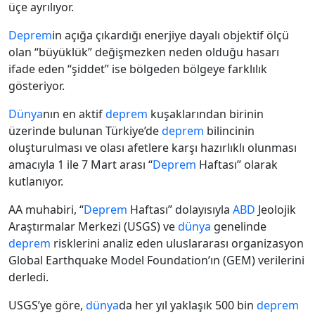
üçe ayrılıyor.
Deprem
in açığa çıkardığı enerjiye dayalı objektif ölçü
olan “büyüklük” değişmezken neden olduğu hasarı
ifade eden “şiddet” ise bölgeden bölgeye farklılık
gösteriyor.
Dünya
nın en aktif
deprem
kuşaklarından birinin
üzerinde bulunan Türkiye’de
deprem
bilincinin
oluşturulması ve olası afetlere karşı hazırlıklı olunması
amacıyla 1 ile 7 Mart arası “
Deprem
Haftası” olarak
kutlanıyor.
AA muhabiri, “
Deprem
Haftası” dolayısıyla
ABD
Jeolojik
Araştırmalar Merkezi (USGS) ve
dünya
genelinde
deprem
risklerini analiz eden uluslararası organizasyon
Global Earthquake Model Foundation’ın (GEM) verilerini
derledi.
USGS’ye göre,
dünya
da her yıl yaklaşık 500 bin
deprem