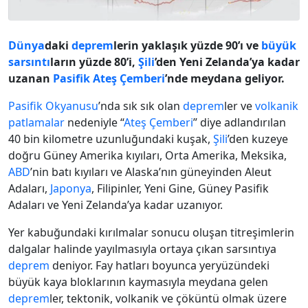
Dünya
daki
deprem
lerin yaklaşık yüzde 90’ı ve
büyük
sarsıntı
ların yüzde 80’i,
Şili
’den Yeni Zelanda’ya kadar
uzanan
Pasifik
Ateş Çemberi
’nde meydana geliyor.
Pasifik Okyanusu
’nda sık sık olan
deprem
ler ve
volkanik
patlamalar
nedeniyle “
Ateş Çemberi
” diye adlandırılan
40 bin kilometre uzunluğundaki kuşak,
Şili
’den kuzeye
doğru Güney Amerika kıyıları, Orta Amerika, Meksika,
ABD
’nin batı kıyıları ve Alaska’nın güneyinden Aleut
Adaları,
Japonya
, Filipinler, Yeni Gine, Güney Pasifik
Adaları ve Yeni Zelanda’ya kadar uzanıyor.
Yer kabuğundaki kırılmalar sonucu oluşan titreşimlerin
dalgalar halinde yayılmasıyla ortaya çıkan sarsıntıya
deprem
deniyor. Fay hatları boyunca yeryüzündeki
büyük kaya bloklarının kaymasıyla meydana gelen
deprem
ler, tektonik, volkanik ve çöküntü olmak üzere