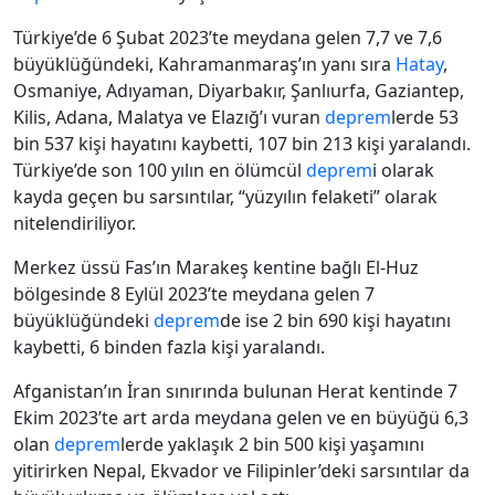
Türkiye’de 6 Şubat 2023’te meydana gelen 7,7 ve 7,6
büyüklüğündeki, Kahramanmaraş’ın yanı sıra
Hatay
,
Osmaniye, Adıyaman, Diyarbakır, Şanlıurfa, Gaziantep,
Kilis, Adana, Malatya ve Elazığ’ı vuran
deprem
lerde 53
bin 537 kişi hayatını kaybetti, 107 bin 213 kişi yaralandı.
Türkiye’de son 100 yılın en ölümcül
deprem
i olarak
kayda geçen bu sarsıntılar, “yüzyılın felaketi” olarak
nitelendiriliyor.
Merkez üssü Fas’ın Marakeş kentine bağlı El-Huz
bölgesinde 8 Eylül 2023’te meydana gelen 7
büyüklüğündeki
deprem
de ise 2 bin 690 kişi hayatını
kaybetti, 6 binden fazla kişi yaralandı.
Afganistan’ın İran sınırında bulunan Herat kentinde 7
Ekim 2023’te art arda meydana gelen ve en büyüğü 6,3
olan
deprem
lerde yaklaşık 2 bin 500 kişi yaşamını
yitirirken Nepal, Ekvador ve Filipinler’deki sarsıntılar da