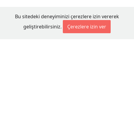
Bu sitedeki deneyiminizi çerezlere izin vererek
geliştirebilirsiniz.
Çerezlere izin ver
© 2026 Millet Media
KÜNYE
MİLLET MEDİA Kollektif Şirketi
Genel Yayın Yönetmeni:
Cengiz ÖMER
Yayın Koordinatörü:
Bilal BUDUR