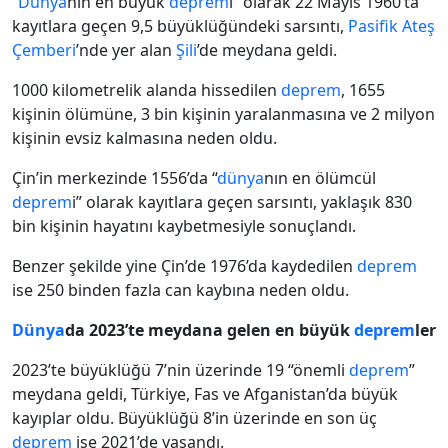
“
Dünya
nın en büyük
deprem
i” olarak 22 Mayıs 1960’ta
kayıtlara geçen 9,5 büyüklüğündeki sarsıntı,
Pasifik
Ateş
Çemberi
’nde yer alan
Şili
’de meydana geldi.
1000 kilometrelik alanda hissedilen
deprem
, 1655
kişinin ölümüne, 3 bin kişinin yaralanmasına ve 2 milyon
kişinin evsiz kalmasına neden oldu.
Çin’in merkezinde 1556’da “
dünya
nın en ölümcül
deprem
i” olarak kayıtlara geçen sarsıntı, yaklaşık 830
bin kişinin hayatını kaybetmesiyle sonuçlandı.
Benzer şekilde yine Çin’de 1976’da kaydedilen
deprem
ise 250 binden fazla can kaybına neden oldu.
Dünya
da 2023’te meydana gelen en büyük
deprem
ler
2023’te büyüklüğü 7’nin üzerinde 19 “önemli
deprem
”
meydana geldi, Türkiye, Fas ve Afganistan’da büyük
kayıplar oldu. Büyüklüğü 8’in üzerinde en son üç
deprem
ise 2021’de yaşandı.