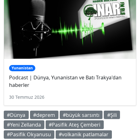
Yunanistan
Podcast | Dünya, Yunanistan ve Batı Trakya'dan
haberler
30 Temmuz 2026
#Dünya
#deprem
#büyük sarsıntı
#Şili
#Yeni Zellanda
#Pasifik Ateş Çemberi
#Pasifik Okyanusu
#volkanik patlamalar