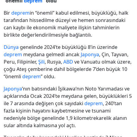
“önemli
deprem
” oldu
Bir
deprem
in “önemli” kabul edilmesi, büyüklüğü, halk
tarafından hissedilme düzeyi ve hemen sonrasındaki
can kaybı ile ekonomik maliyete ilişkin tahminlerin
birlikte değerlendirilmesiyle bağlantılı.
Dünya
genelinde 2024’te büyüklüğü 8’in üzerinde
deprem
meydana gelmedi ancak
Japonya
, Çin, Tayvan,
Peru, Filipinler,
Şili
, Rusya,
ABD
ve Vanuatu olmak üzere,
çoğu Ateş çemberine dahil bölgelerde 7’den büyük 10
“önemli
deprem
” oldu.
Japonya
’nın batısındaki İşikawa’nın Noto Yarımadası ve
açıklarında Ocak 2024’te meydana gelen, büyüklükleri 5
ile 7 arasında değişen çok sayıdaki
deprem
, 240’tan
fazla kişinin hayatını kaybetmesine ve tsunami
nedeniyle bölge genelinde 1,9 kilometrekarelik alanın
sular altında kalmasına yol açtı.