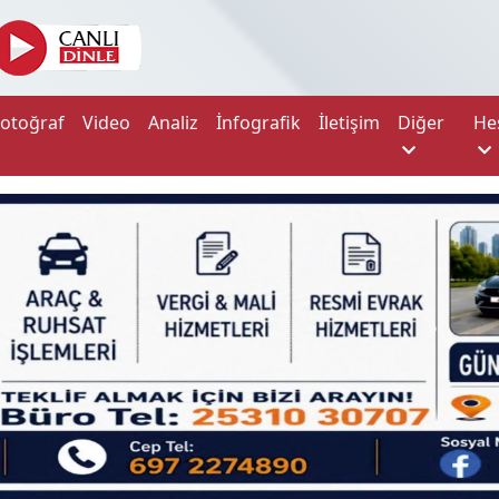
Fotoğraf
Video
Analiz
İnfografik
İletişim
Diğer
He