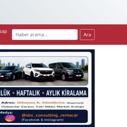
sap
Ara