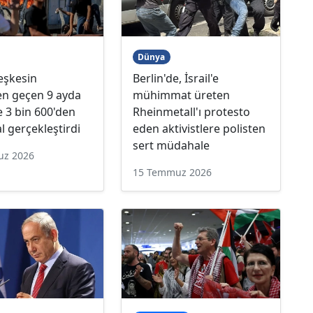
Dünya
teşkesin
Berlin'de, İsrail'e
en geçen 9 ayda
mühimmat üreten
 3 bin 600'den
Rheinmetall'ı protesto
al gerçekleştirdi
eden aktivistlere polisten
sert müdahale
uz 2026
15 Temmuz 2026