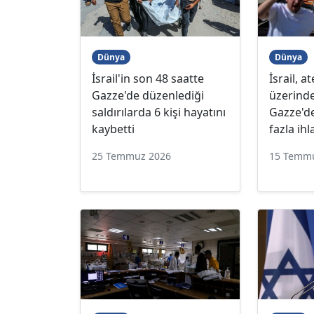
Dünya
Dünya
İsrail'in son 48 saatte
İsrail, a
Gazze'de düzenlediği
üzerind
saldırılarda 6 kişi hayatını
Gazze'de
kaybetti
fazla ihl
25 Temmuz 2026
15 Temm