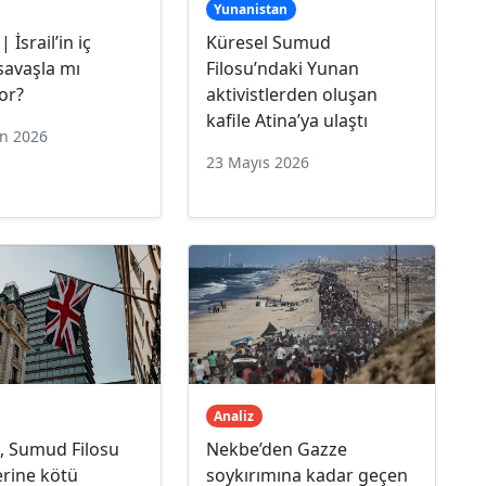
Yunanistan
 İsrail’in iç
Küresel Sumud
 savaşla mı
Filosu’ndaki Yunan
or?
aktivistlerden oluşan
kafile Atina’ya ulaştı
an 2026
23 Mayıs 2026
Analiz
e, Sumud Filosu
Nekbe’den Gazze
lerine kötü
soykırımına kadar geçen