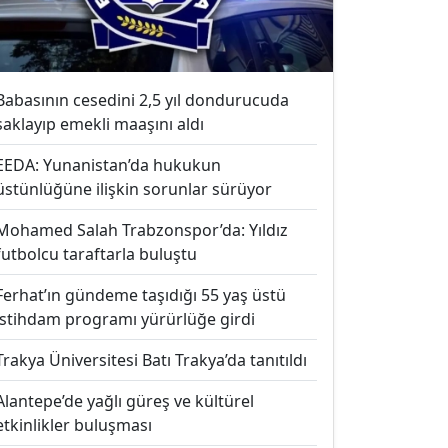
Babasının cesedini 2,5 yıl dondurucuda
saklayıp emekli maaşını aldı
EEDA: Yunanistan’da hukukun
üstünlüğüne ilişkin sorunlar sürüyor
Mohamed Salah Trabzonspor’da: Yıldız
futbolcu taraftarla buluştu
Ferhat’ın gündeme taşıdığı 55 yaş üstü
istihdam programı yürürlüğe girdi
Trakya Üniversitesi Batı Trakya’da tanıtıldı
Alantepe’de yağlı güreş ve kültürel
etkinlikler buluşması