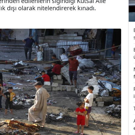
yerinden edilenlerin sığındığı Kutsal Aile
lık dışı olarak nitelendirerek kınadı.