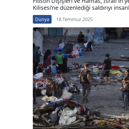
Filistin Dışişleri ve Hamas, İsrail'in 
Kilisesi’ne düzenlediği saldırıyı insan
Dünya
18 Temmuz 2025