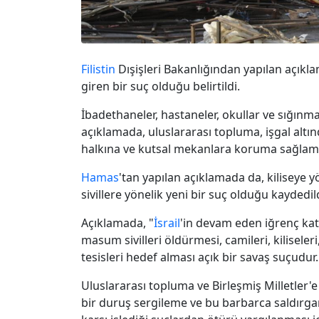
Filistin
Dışişleri Bakanlığından yapılan açıkl
giren bir suç olduğu belirtildi.
İbadethaneler, hastaneler, okullar ve sığınm
açıklamada, uluslararası topluma, işgal altı
halkına ve kutsal mekanlara koruma sağlama 
Hamas
'tan yapılan açıklamada da, kiliseye y
sivillere yönelik yeni bir suç olduğu kaydedild
Açıklamada, "
İsrail
'in devam eden iğrenç katli
masum sivilleri öldürmesi, camileri, kiliseleri,
tesisleri hedef alması açık bir savaş suçudur."
Uluslararası topluma ve Birleşmiş Milletler'
bir duruş sergileme ve bu barbarca saldırg