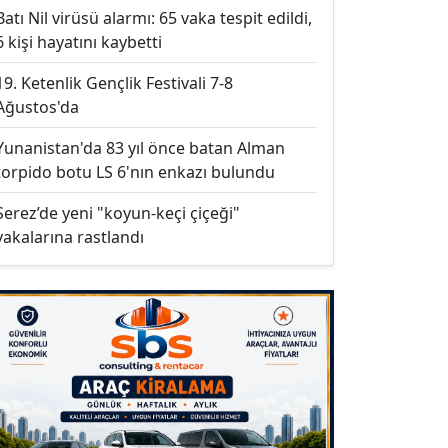
Batı Nil virüsü alarmı: 65 vaka tespit edildi,
6 kişi hayatını kaybetti
19. Ketenlik Gençlik Festivali 7-8
Ağustos'da
Yunanistan'da 83 yıl önce batan Alman
torpido botu LS 6'nın enkazı bulundu
Serez’de yeni "koyun-keçi çiçeği"
vakalarına rastlandı