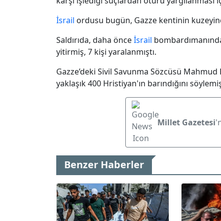
karşı işlediği suçlardan ötürü yargılanması i
İsrail
ordusu bugün, Gazze kentinin kuzeyinde 
Saldırıda, daha önce
İsrail
bombardımanından 
yitirmiş, 7 kişi yaralanmıştı.
Gazze’deki Sivil Savunma Sözcüsü Mahmud Bas
yaklaşık 400 Hristiyan'ın barındığını söylemiş
Millet Gazetesi
'
Benzer Haberler