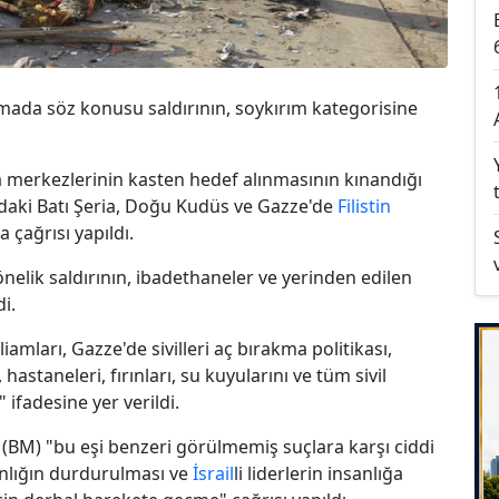
amada söz konusu saldırının, soykırım kategorisine
a merkezlerinin kasten hedef alınmasının kınandığı
ndaki Batı Şeria, Doğu Kudüs ve Gazze'de
Filistin
çağrısı yapıldı.
önelik saldırının, ibadethaneler ve yerinden edilen
i.
amları, Gazze'de sivilleri aç bırakma politikası,
 hastaneleri, fırınları, su kuyularını ve tüm sivil
 ifadesine yer verildi.
e (BM) "bu eşi benzeri görülmemiş suçlara karşı ciddi
anlığın durdurulması ve
İsrail
li liderlerin insanlığa