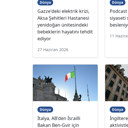
Dünya
Dünya
Gazze'deki elektrik krizi,
Podcast |
Aksa Şehitleri Hastanesi
siyaseti
yenidoğan ünitesindeki
besleniy
bebeklerin hayatını tehdit
11 Hazir
ediyor
27 Haziran 2026
Dünya
Dünya
İtalya, AB'den İsrailli
İngilter
Bakan Ben-Gvir için
aktivist