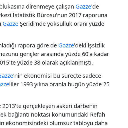
ablukasına direnmeye çalışan
Gazze
'de
erkezi İstatistik Bürosu'nun 2017 raporuna
ı
Gazze
Şeridi'nde yoksulluk oranı yüzde
nladığı rapora göre de
Gazze
'deki işsizlik
 mezunu gençler arasında yüzde 60'a kadar
 2015'te yüzde 38 olarak açıklanmıştı.
Gazze
'nin ekonomisi bu süreçte sadece
zze
liler 1993 yılına oranla bugün yüzde 25
z 2013'te gerçekleşen askeri darbenin
 tek bağlantı noktası konumundaki Refah
ehrin ekonomisindeki olumsuz tabloyu daha