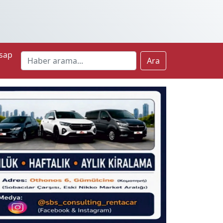
sap
Ara