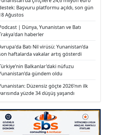
Yunanistan'da çiftçilere 24,6 milyon euro
destek: Başvuru platformu açıldı, son gün
18 Ağustos
Podcast | Dünya, Yunanistan ve Batı
Trakya'dan haberler
Avrupa'da Batı Nil virüsü: Yunanistan’da
son haftalarda vakalar artış gösterdi
Türkiye’nin Balkanlar’daki nüfuzu
Yunanistan’da gündem oldu
Yunanistan: Düzensiz göçte 2026’nın ilk
yarısında yüzde 34 düşüş yaşandı