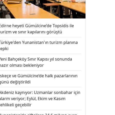
Edirne heyeti Gümülcine’de Topsidis ile
turizm ve sınır kapılarını görüştü
Türkiye'den Yunanistan'ın turizm planına
tepki
Yeni Bahçeköy Sınır Kapısı yıl sonunda
hazır olması bekleniyor
İskeçe ve Gümülcine’de halk pazarlarının
günü değiştirildi
Akdeniz kaynıyor: Uzmanlar sonbahar için
alarm veriyor; Eylül, Ekim ve Kasım
tehlikeli geçebilir