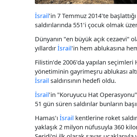
İsrail
'in 7 Temmuz 2014'te başlattığ
saldırılarında 551'i çocuk olmak üzere
Dünyanın "
en büyük açık cezaevi
" o
yıllardır
İsrail
'in hem
abluka
sına hem
Filistin'de 2006'da yapılan seçimler
yönetiminin gayrimeşru ablukası alt
İsrail
saldırısının hedefi oldu.
İsrail
'in "Koruyucu Hat Operasyonu" 
51 gün süren saldırılar bunların başı
Hamas'ı
İsrail
kentlerine roket sald
yaklaşık 2 milyon nüfusuyla 360 kilo
Şeridi'ni ilk olarak savaş uçaklarıyla