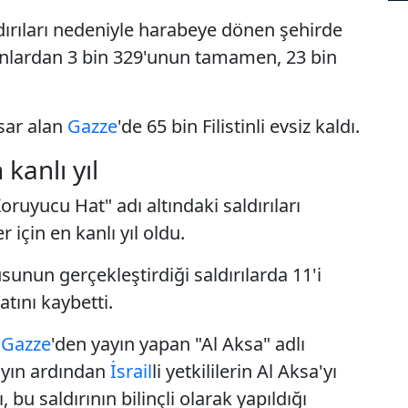
ldırıları nedeniyle harabeye dönen şehirde
unlardan 3 bin 329'unun tamamen, 23 bin
asar alan
Gazze
'de 65 bin Filistinli evsiz kaldı.
 kanlı yıl
Koruyucu Hat" adı altındaki saldırıları
r için en kanlı yıl oldu.
unun gerçekleştirdiği saldırılarda 11'i
atını kaybetti.
a
Gazze
'den yayın yapan "Al Aksa" adlı
layın ardından
İsrail
li yetkililerin Al Aksa'yı
bu saldırının bilinçli olarak yapıldığı