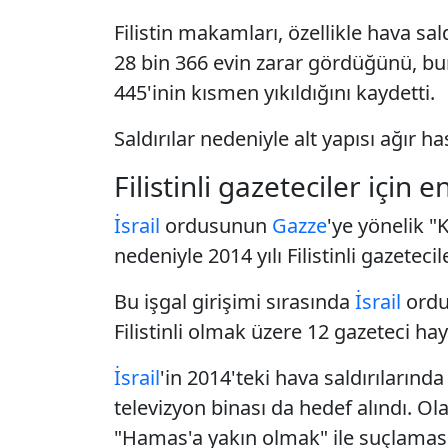
Filistin makamları, özellikle hava sa
28 bin 366 evin zarar gördüğünü, b
445'inin kısmen yıkıldığını kaydetti.
Saldırılar nedeniyle alt yapısı ağır h
Filistinli gazeteciler için en
İsrail
ordusunun
Gazze
'ye yönelik "
nedeniyle 2014 yılı Filistinli gazetecile
Bu işgal girişimi sırasında
İsrail
ordus
Filistinli olmak üzere 12 gazeteci hay
İsrail
'in 2014'teki hava saldırılarınd
televizyon binası da hedef alındı. O
"Hamas'a yakın olmak" ile suçlaması, 