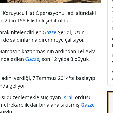
ı "Koruyucu Hat Operasyonu" adı altındaki
 2 bin 158 Filistinli şehit oldu.
larak nitelendirilen
Gazze
Şeridi
, uzun
 de saldırılarına direnmeye çalışıyor.
i Hamas'ın kazanmasının ardından Tel Aviv
ında ezilen
Gazze
, son 12 yılda 3 büyük
adını verdiği, 7 Temmuz 2014'te başlayıp
nda geliyor.
ırısı düzenlemekle suçlayan
İsrail
ordusu,
metrekarelik dar bir alana sıkışmış
Gazze
 vurdu.