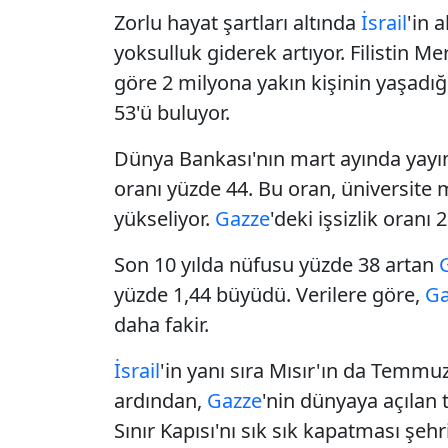
Zorlu hayat şartları altında
İsrail
'in 
yoksulluk giderek artıyor. Filistin M
göre 2 milyona yakın kişinin yaşadığ
53'ü buluyor.
Dünya Bankası'nın mart ayında yayı
oranı yüzde 44. Bu oran, üniversite
yükseliyor.
Gazze
'deki işsizlik oranı
Son 10 yılda nüfusu yüzde 38 artan
yüzde 1,44 büyüdü. Verilere göre,
Ga
daha fakir.
İsrail
'in yanı sıra Mısır'ın da Temmu
ardından,
Gazze
'nin dünyaya açılan
Sınır Kapısı'nı sık sık kapatması ş