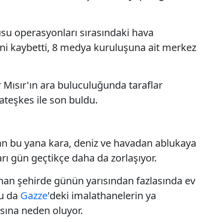
usu operasyonları sırasındaki hava
 evini kaybetti, 8 medya kuruluşuna ait merkez
ar Mısır'ın ara buluculuğunda taraflar
ateşkes ile son buldu.
an bu yana kara, deniz ve havadan ablukaya
rı gün geçtikçe daha da zorlaşıyor.
anan şehirde günün yarısından fazlasında ev
Bu da
Gazze
'deki imalathanelerin ya
ına neden oluyor.