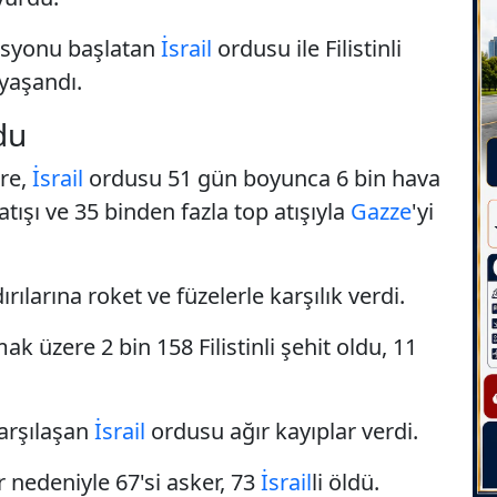
asyonu başlatan
İsrail
ordusu ile Filistinli
 yaşandı.
ldu
öre,
İsrail
ordusu 51 gün boyunca 6 bin hava
atışı ve 35 binden fazla top atışıyla
Gazze
'yi
ırılarına roket ve füzelerle karşılık verdi.
mak üzere 2 bin 158 Filistinli şehit oldu, 11
karşılaşan
İsrail
ordusu ağır kayıplar verdi.
r nedeniyle 67'si asker, 73
İsrail
li öldü.