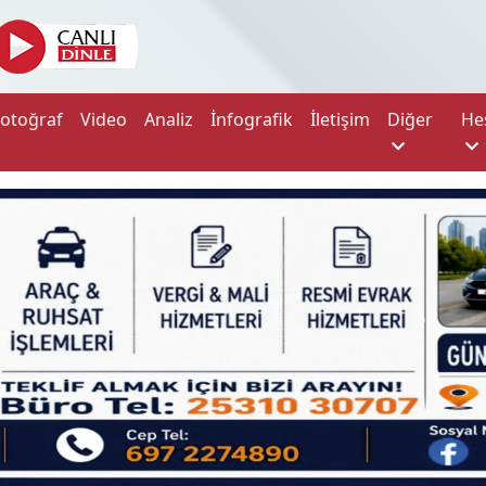
Fotoğraf
Video
Analiz
İnfografik
İletişim
Diğer
He