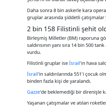
Daha sonra 8 bin askerle kara oper
gruplar arasında şiddetli çatışmalar
2 bin 158 Filistinli şehit o
Birleşmiş Milletler (BM) raporuna g
saldırısının yanı sıra 14 bin 500 tank 
vurdu.
Filistinli gruplar ise
İsrail
'in hava sald
İsrail
'in saldırılarında 551'i çocuk ol
binden fazla kişi de yaralandı.
Gazze
'de beklemediği bir direnişle 
Yaşanan çatışmalar ve atılan roketle