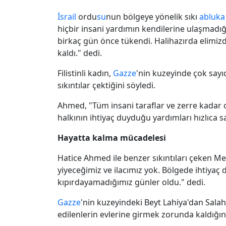
İsrail
ordu
su
nun bölgeye yönelik sıkı
abluka
hiçbir insani yardımın kendilerine ulaşmadı
birkaç gün önce tükendi. Halihazırda elimiz
kaldı." dedi.
Filistinli kadın,
Gazze
'nin kuzeyinde çok sayı
sıkıntılar çektiğini söyledi.
Ahmed, "Tüm insani taraflar ve zerre kadar
halkının ihtiyaç duyduğu yardımları hızlıca s
Hayatta kalma mücadelesi
Hatice Ahmed ile benzer sıkıntıları çeken Me
yiyeceğimiz ve ilacımız yok. Bölgede ihtiyaç
kıpırdayamadığımız günler oldu." dedi.
Gazze
'nin kuzeyindeki Beyt Lahiya'dan Salah
edilenlerin evlerine girmek zorunda kaldığını