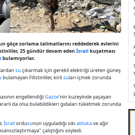
un göçe zorlama talimatlarını reddederek evlerini
istinliler, 25 gündür devam eden
İsrail
kuşatması
u
bulamıyorlar.
ulardan
su
çıkarmak için gerekli elektriği üreten güneş
u
bulamayan Filistinliler, kirli
su
ları içmek zorunda
masının engellendiği
Gazze
'nin kuzeyinde yaşayan
zararlı da olsa bulabildikleri gıdaları tüketmek zorunda
r,
İsrail
ordu
su
nun uyguladığı sıkı
abluka
ve ağır
nsansızlaştırmaya" çalıştığını söyledi.