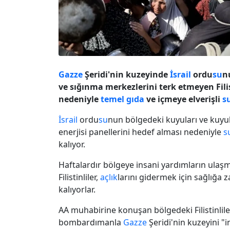
Gazze
Şeridi'nin kuzeyinde
İsrail
ordu
su
n
ve sığınma merkezlerini terk etmeyen Fil
nedeniyle
temel gıda
ve içmeye elverişli
s
İsrail
ordu
su
nun bölgedeki kuyuları ve kuy
enerjisi panellerini hedef alması nedeniyle
s
kalıyor.
Haftalardır bölgeye insani yardımların ulaş
Filistinliler,
açlık
larını gidermek için sağlığa 
kalıyorlar.
AA muhabirine konuşan bölgedeki Filistinlile
bombardımanla
Gazze
Şeridi'nin kuzeyini "i