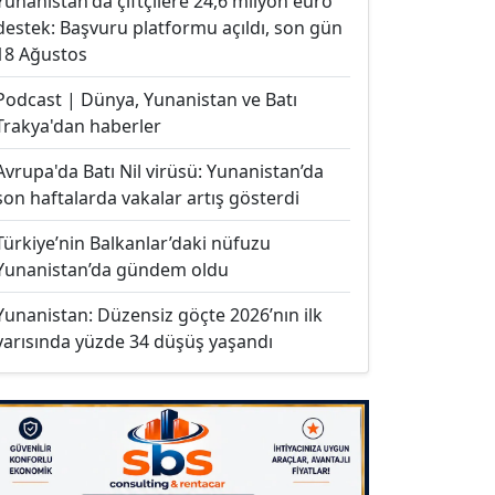
Yunanistan'da çiftçilere 24,6 milyon euro
destek: Başvuru platformu açıldı, son gün
18 Ağustos
Podcast | Dünya, Yunanistan ve Batı
Trakya'dan haberler
Avrupa'da Batı Nil virüsü: Yunanistan’da
son haftalarda vakalar artış gösterdi
Türkiye’nin Balkanlar’daki nüfuzu
Yunanistan’da gündem oldu
Yunanistan: Düzensiz göçte 2026’nın ilk
yarısında yüzde 34 düşüş yaşandı