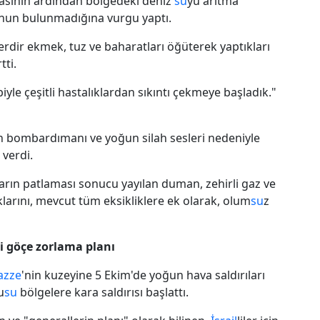
masının ardından bölgedeki deniz
su
yu arıtma
nun bulunmadığına vurgu yaptı.
erdir ekmek, tuz ve baharatları öğüterek yaptıkları
tti.
iyle çeşitli hastalıklardan sıkıntı çekmeye başladık."
n bombardımanı ve yoğun silah sesleri nedeniyle
verdi.
arın patlaması sonucu yayılan duman, zehirli gaz ve
lıklarını, mevcut tüm eksikliklere ek olarak, olum
su
z
eri göçe zorlama planı
azze
'nin kuzeyine 5 Ekim'de yoğun hava saldırıları
u
su
bölgelere kara saldırısı başlattı.