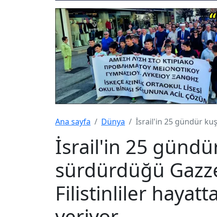
Ana sayfa
Dünya
İsrail'in 25 gündür ku
İsrail'in 25 günd
sürdürdüğü Gazze
Filistinliler haya
veriyor