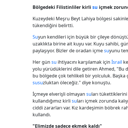
Bölgedeki Filistinliler kirli
su
içmek zorund
Kuzeydeki Meşru Beyt Lahiya bölgesi sakinl
tükendiğini belirtti.
Su
yun kendileri için büyük bir çileye dönüş
uzaklıkta birine ait kuyu var. Kuyu sahibi, g
paylaşıyor. Bizler de oradan içme
su
yunu tem
Her gün
su
ihtiyacını karşılamak için
İsrail
ke
yolu yürüdüklerini dile getiren Ahmed, "Bu 
bu bölgede çok tehlikeli bir yolculuk. Başka
su
su
zluktan öleceğiz." diye konuştu.
İçmeye elverişli olmayan
su
ları tükettikleri
kullandığımız kirli
su
ları içmek zorunda kal
ciddi zararları var. Kız kardeşimin böbrek rah
kullandı.
"Elimizde sadece ekmek kaldı"