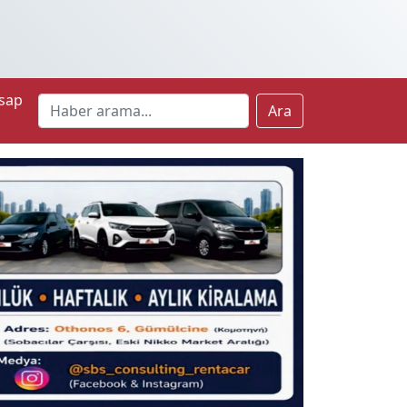
sap
Ara