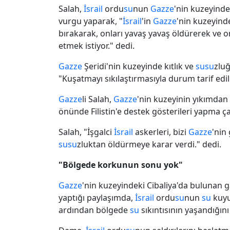
Salah,
İsrail
ordu
su
nun
Gazze
'nin kuzeyinde
vurgu yaparak, "
İsrail
'in
Gazze
'nin kuzeyinde
bırakarak, onları yavaş yavaş öldürerek ve 
etmek istiyor." dedi.
Gazze
Şeridi'nin kuzeyinde kıtlık ve
su
su
zlu
"Kuşatmayı sıkılaştırmasıyla durum tarif edile
Gazze
li Salah,
Gazze
'nin kuzeyinin yıkımdan
önünde Filistin'e destek gösterileri yapma ç
Salah, "İşgalci
İsrail
askerleri, bizi
Gazze
'nin
su
su
zluktan öldürmeye karar verdi." dedi.
"Bölgede korkunun sonu yok"
Gazze
'nin kuzeyindeki Cibaliya'da bulunan
yaptığı paylaşımda,
İsrail
ordu
su
nun
su
kuyul
ardından bölgede
su
sıkıntısının yaşandığın