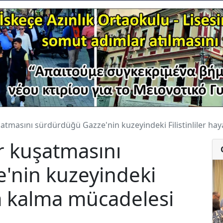
şatmasını sürdürdüğü Gazze'nin kuzeyindeki Filistinliler ha
ür kuşatmasını
'nin kuzeyindeki
tta kalma mücadelesi