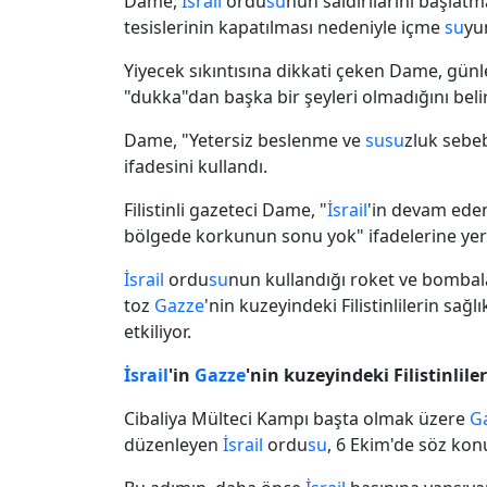
Dame,
İsrail
ordu
su
nun saldırılarını başlat
tesislerinin kapatılması nedeniyle içme
su
yu
Yiyecek sıkıntısına dikkati çeken Dame, günl
"dukka"dan başka bir şeyleri olmadığını belir
Dame, "Yetersiz beslenme ve
su
su
zluk sebeb
ifadesini kullandı.
Filistinli gazeteci Dame, "
İsrail
'in devam ede
bölgede korkunun sonu yok" ifadelerine yer 
İsrail
ordu
su
nun kullandığı roket ve bombal
toz
Gazze
'nin kuzeyindeki Filistinlilerin sağ
etkiliyor.
İsrail
'in
Gazze
'nin kuzeyindeki Filistinlil
Cibaliya Mülteci Kampı başta olmak üzere
G
düzenleyen
İsrail
ordu
su
, 6 Ekim'de söz kon