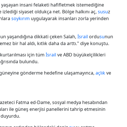
 yaşayan insani felaketi hafifletmek istemediğine
 izlediği siyaset oldukça net. Bölge halkını aç,
su
su
z
onlara
soykırım
uygulayarak insanları zorla yerinden
ğun yaşandığına dikkati çeken Salah,
İsrail
ordu
su
nun
mez bir hal aldı, kıtlık daha da arttı." diye konuştu.
 kurtarılması için tüm
İsrail
ve ABD büyükelçilikleri
ağrısında bulundu.
 güneyine gönderme hedefine ulaşamayınca,
açlık
ve
 gazeteci Fatma ed-Dame, sosyal medya hesabından
arı ile güneş enerjisi panellerini tahrip etmesinin
ı duyurdu.