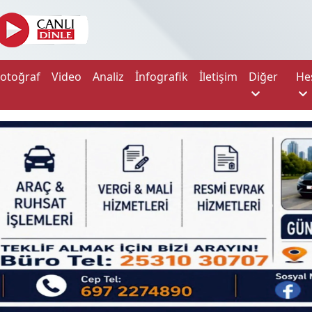
Fotoğraf
Video
Analiz
İnfografik
İletişim
Diğer
He