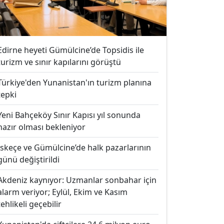
Edirne heyeti Gümülcine’de Topsidis ile
turizm ve sınır kapılarını görüştü
Türkiye'den Yunanistan'ın turizm planına
tepki
Yeni Bahçeköy Sınır Kapısı yıl sonunda
hazır olması bekleniyor
İskeçe ve Gümülcine’de halk pazarlarının
günü değiştirildi
Akdeniz kaynıyor: Uzmanlar sonbahar için
alarm veriyor; Eylül, Ekim ve Kasım
tehlikeli geçebilir