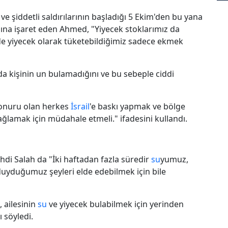
ve şiddetli saldırılarının başladığı 5 Ekim'den bu yana
ğına işaret eden Ahmed, "Yiyecek stoklarımız da
de yiyecek olarak tüketebildiğimiz sadece ekmek
da kişinin un bulamadığını ve bu sebeple ciddi
 onuru olan herkes
İsrail
'e baskı yapmak ve bölge
ağlamak için müdahale etmeli." ifadesini kullandı.
hdi Salah da "İki haftadan fazla süredir
su
yumuz,
 duyduğumuz şeyleri elde edebilmek için bile
, ailesinin
su
ve yiyecek bulabilmek için yerinden
 söyledi.