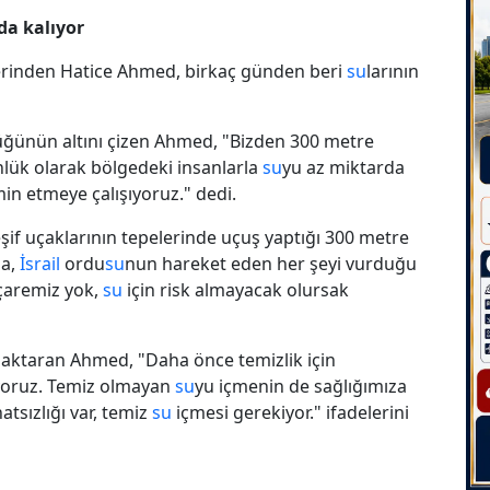
a kalıyor
erinden Hatice Ahmed, birkaç günden beri
su
larının
tüğünün altını çizen Ahmed, "Bizden 300 metre
ünlük olarak bölgedeki insanlarla
su
yu az miktarda
in etmeye çalışıyoruz." dedi.
şif uçaklarının tepelerinde uçuş yaptığı 300 metre
da,
İsrail
ordu
su
nun hareket eden her şeyi vurduğu
 çaremiz yok,
su
için risk almayacak olursak
ni aktaran Ahmed, "Daha önce temizlik için
ıyoruz. Temiz olmayan
su
yu içmenin de sağlığımıza
atsızlığı var, temiz
su
içmesi gerekiyor." ifadelerini