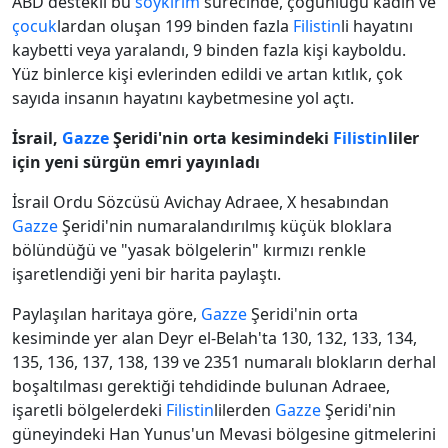
ABD destekli bu
soykırım
sürecinde, çoğunluğu kadın ve
çocuk
lardan oluşan 199 binden fazla
Filistin
li hayatını
kaybetti veya yaralandı, 9 binden fazla kişi kayboldu.
Yüz binlerce kişi evlerinden edildi ve artan kıtlık, çok
sayıda insanın hayatını kaybetmesine yol açtı.
İsrail,
Gazze
Şeridi'nin orta kesimindeki
Filistin
liler
için yeni sürgün emri yayınladı
İsrail Ordu Sözcüsü Avichay Adraee, X hesabından
Gazze
Şeridi'nin numaralandırılmış küçük bloklara
bölündüğü ve "yasak bölgelerin" kırmızı renkle
işaretlendiği yeni bir harita paylaştı.
Paylaşılan haritaya göre,
Gazze
Şeridi'nin orta
kesiminde yer alan Deyr el-Belah'ta 130, 132, 133, 134,
135, 136, 137, 138, 139 ve 2351 numaralı blokların derhal
boşaltılması gerektiği tehdidinde bulunan Adraee,
işaretli bölgelerdeki
Filistin
lilerden
Gazze
Şeridi'nin
güneyindeki Han Yunus'un Mevasi bölgesine gitmelerini