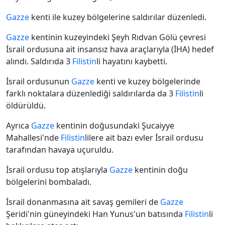
Gazze
kenti ile kuzey bölgelerine saldırılar düzenledi.
Gazze
kentinin kuzeyindeki Şeyh Rıdvan Gölü çevresi
İsrail ordusuna ait insansız hava araçlarıyla (İHA) hedef
alındı. Saldırıda 3
Filistin
li hayatını kaybetti.
İsrail ordusunun
Gazze
kenti ve kuzey bölgelerinde
farklı noktalara düzenlediği saldırılarda da 3
Filistin
li
öldürüldü.
Ayrıca
Gazze
kentinin doğusundaki Şucaiyye
Mahallesi'nde
Filistin
lilere ait bazı evler İsrail ordusu
tarafından havaya uçuruldu.
İsrail ordusu top atışlarıyla
Gazze
kentinin doğu
bölgelerini bombaladı.
İsrail donanmasına ait savaş gemileri de
Gazze
Şeridi'nin güneyindeki Han Yunus'un batısında
Filistin
li