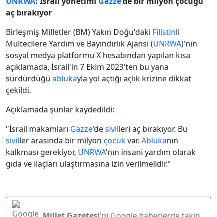
UNRWA
: İsrail yönetimi
Gazze
'de bir milyon çocuğu
aç bırakıyor
Birleşmiş Milletler (BM) Yakın Doğu'daki
Filistin
li
Mültecilere Yardım ve Bayındırlık Ajansı (
UNRWA
)'nın
sosyal medya platformu X hesabından yapılan kısa
açıklamada, İsrail'in 7 Ekim 2023'ten bu yana
sürdürdüğü
abluka
yla yol açtığı açlık krizine dikkat
çekildi.
Açıklamada şunlar kaydedildi:
"İsrail makamları
Gazze
'de
sivil
leri aç bırakıyor. Bu
sivil
ler arasında bir milyon
çocuk
var.
Abluka
nın
kalkması gerekiyor,
UNRWA
'nın insani yardım olarak
gıda ve ilaçları ulaştırmasına izin verilmelidir."
Millet Gazetesi
'ni Google haberlerde takip