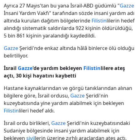
Ayrıca 27 Mayıs'tan bu yana İsrail-ABD güdümlü "
Gazze
İnsani Yardım Vakfı" tarafından sözde insani yardım adı
altında kurulan dağıtım bölgelerinde
Filistin
lilerin hedef
alındığı sistematik saldırılarda 922 kişinin öldürüldüğü,
5 bin 861 kişinin yaralandığı kaydedildi.
Gazze
Şeridi'nde enkaz altında hâlâ binlerce ölü olduğu
belirtiliyor.
İsrail
Gazze
'de yardım bekleyen
Filistin
lilere ateş
açtı, 30 kişi hayatını kaybetti
Hastane kaynaklarından ve görgü tanıklarından alınan
bilgilere göre, İsrail ordusu,
Gazze
Şeridi'nin
kuzeybatısında yine yardım alabilmek için bekleyen
Filistin
lileri hedef aldı.
İsrail ordu birlikleri,
Gazze
Şeridi'nin kuzeybatısındaki
Sudaniye bölgesinde insani yardım alabilmek için
bekleyen
sivil
lerin üzerine zırhlı araçlardan ateş açtı,