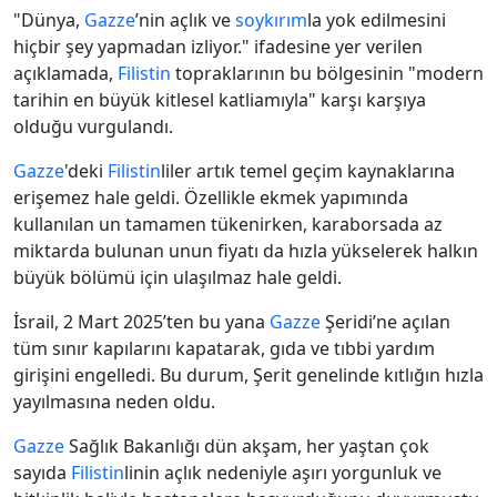
"Dünya,
Gazze
’nin açlık ve
soykırım
la yok edilmesini
hiçbir şey yapmadan izliyor." ifadesine yer verilen
açıklamada,
Filistin
topraklarının bu bölgesinin "modern
tarihin en büyük kitlesel katliamıyla" karşı karşıya
olduğu vurgulandı.
Gazze
'deki
Filistin
liler artık temel geçim kaynaklarına
erişemez hale geldi. Özellikle ekmek yapımında
kullanılan un tamamen tükenirken, karaborsada az
miktarda bulunan unun fiyatı da hızla yükselerek halkın
büyük bölümü için ulaşılmaz hale geldi.
İsrail, 2 Mart 2025’ten bu yana
Gazze
Şeridi’ne açılan
tüm sınır kapılarını kapatarak, gıda ve tıbbi yardım
girişini engelledi. Bu durum, Şerit genelinde kıtlığın hızla
yayılmasına neden oldu.
Gazze
Sağlık Bakanlığı dün akşam, her yaştan çok
sayıda
Filistin
linin açlık nedeniyle aşırı yorgunluk ve