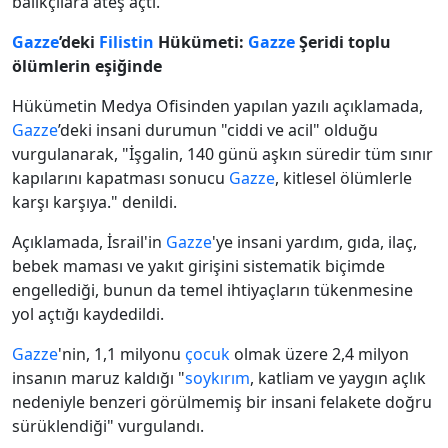
balıkçılara ateş açtı.
Gazze
’deki
Filistin
Hükümeti:
Gazze
Şeridi toplu
ölümlerin eşiğinde
Hükümetin Medya Ofisinden yapılan yazılı açıklamada,
Gazze
’deki insani durumun "ciddi ve acil" olduğu
vurgulanarak, "İşgalin, 140 günü aşkın süredir tüm sınır
kapılarını kapatması sonucu
Gazze
, kitlesel ölümlerle
karşı karşıya." denildi.
Açıklamada, İsrail'in
Gazze
'ye insani yardım, gıda, ilaç,
bebek maması ve yakıt girişini sistematik biçimde
engellediği, bunun da temel ihtiyaçların tükenmesine
yol açtığı kaydedildi.
Gazze
'nin, 1,1 milyonu
çocuk
olmak üzere 2,4 milyon
insanın maruz kaldığı "
soykırım
, katliam ve yaygın açlık
nedeniyle benzeri görülmemiş bir insani felakete doğru
sürüklendiği" vurgulandı.