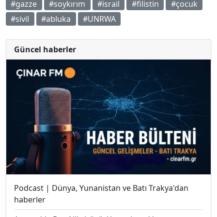
#gazze
#soykırım
#israil
#filistin
#çocuk
#sivil
#abluka
#UNRWA
Güncel haberler
Podcast | Dünya, Yunanistan ve Batı Trakya'dan
haberler