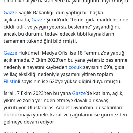
bitkinlik haliyle hastanelere başvurduğunu duyurmuştu.
Gazze
Sağlık Bakanlığı, dün yaptığı bir başka
açıklamada,
Gazze
Şeridi’nde "temel gıda maddelerinde
ciddi kıtlık ve yaygın yetersiz beslenme" yaşandığını,
ancak bu durumu tedavi edecek tıbbi kaynakların
tamamen tükendiğini bildirmişti.
Gazze
Hükümeti Medya Ofisi ise 18 Temmuz’da yaptığı
açıklamada, 7 Ekim 2023’ten bu yana yetersiz beslenme
nedeniyle hayatını kaybeden
çocuk
sayısının 69’a, gıda
ve ilaç eksikliği nedeniyle yaşamını yitiren toplam
Filistin
li sayısının ise 620’ye yükseldiğini duyurmuştu.
İsrail, 7 Ekim 2023’ten bu yana
Gazze
’de katliam, açlık,
yıkım ve zorla yerinden etmeye dayalı bir savaş
yürütüyor. Uluslararası Adalet Divanı’nın bu saldırıları
durdurmaya yönelik karar ve çağrılarını ise görmezden
gelmeye devam ediyor.