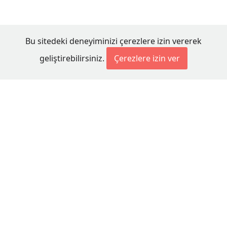
Bu sitedeki deneyiminizi çerezlere izin vererek
geliştirebilirsiniz.
Çerezlere izin ver
© 2026 Millet Media
KÜNYE
MİLLET MEDİA Kollektif Şirketi
Genel Yayın Yönetmeni:
Cengiz ÖMER