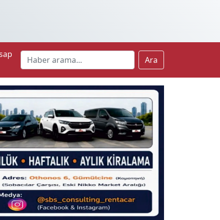
sap
Ara