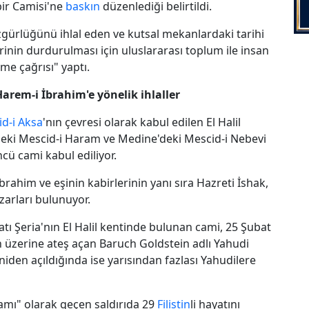
bir Camisi'ne
baskın
düzenlediği belirtildi.
özgürlüğünü ihlal eden ve kutsal mekanlardaki tarihi
inin durdurulması için uluslararası toplum ile insan
me çağrısı" yaptı.
Harem-i İbrahim'e yönelik ihlaller
d-i Aksa
'nın çevresi olarak kabul edilen El Halil
eki Mescid-i Haram ve Medine'deki Mescid-i Nebevi
cü cami kabul ediliyor.
rahim ve eşinin kabirlerinin yanı sıra Hazreti İshak,
zarları bulunuyor.
Batı Şeria'nın El Halil kentinde bulunan cami, 25 Şubat
n üzerine ateş açan Baruch Goldstein adlı Yahudi
iden açıldığında ise yarısından fazlası Yahudilere
iamı" olarak geçen saldırıda 29
Filistin
li hayatını