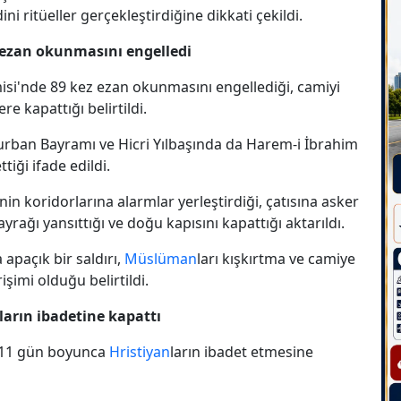
ni ritüeller gerçekleştirdiğine dikkati çekildi.
z ezan okunmasını engelledi
misi'nde 89 kez ezan okunmasını engellediği, camiyi
re kapattığı belirtildi.
Kurban Bayramı ve Hicri Yılbaşında da Harem-i İbrahim
tiği ifade edildi.
in koridorlarına alarmlar yerleştirdiği, çatısına asker
ayrağı yansıttığı ve doğu kapısını kapattığı aktarıldı.
 apaçık bir saldırı,
Müslüman
ları kışkırtma ve camiye
imi olduğu belirtildi.
ların ibadetine kapattı
ni 11 gün boyunca
Hristiyan
ların ibadet etmesine