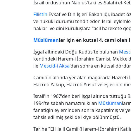
İsrail ordusunun Nablus'taki es-Salahi el-Ke
Filistin
Evkaf ve Din İşleri Bakanlığı, ibadet 
ve hukuki durumu tehdit eden İsrail eylemler
hakları ve dini kuruluşlara "acil harekete geç
Müslüman
lar için en kutsal 4. cami olan 
İşgal altındaki Doğu Kudüs'te bulunan
Mesci
kentindeki Harem-i İbrahim Camisi, Mekke'd
ile
Mescid-i Aksa
'dan sonra en kutsal dördün
Caminin altında yer alan mağarada Hazreti İb
Hazreti Yakup, Hazreti Yusuf ve eşlerinin me
İsrail'in 1967'den beri işgal altında tuttuğu 
1994'te sabah namazını kılan
Müslüman
ları
fanatiğin eyleminden sonra kapatılmış ve yen
tahsis edilmiş şekilde ikiye bölünmüştü.
Tarihe "El Halil Camii (Harem-i İbrahim) Katl