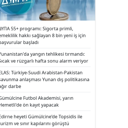
ΔΥΠΑ 55+ programı: Sigorta primli,
emeklilik hakkı sağlayan 8 bin yeni iş için
başvurular başladı
Yunanistan'da yangın tehlikesi tırmandı:
Sıcak ve rüzgarlı hafta sonu alarm veriyor
ELAS: Türkiye-Suudi Arabistan-Pakistan
savunma anlaşması Yunan dış politikasına
ağır darbe
Gümülcine Futbol Akademisi, yarın
Hemetli'de ön kayıt yapacak
Edirne heyeti Gümülcine’de Topsidis ile
turizm ve sınır kapılarını görüştü