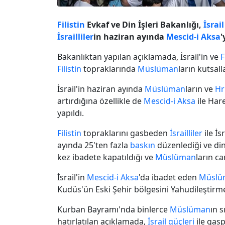
Filistin
Evkaf ve Din İşleri Bakanlığı,
İsrail
İsrailliler
in haziran ayında
Mescid-i Aksa
'
Bakanlıktan yapılan açıklamada, İsrail'in ve
F
Filistin
topraklarında
Müslüman
ların kutsalla
İsrail'in haziran ayında
Müslüman
ların ve
Hr
artırdığına özellikle de
Mescid-i Aksa
ile Har
yapıldı.
Filistin
topraklarını gasbeden
İsrailliler
ile İs
ayında 25'ten fazla
baskın
düzenlediği ve dini
kez ibadete kapatıldığı ve
Müslüman
ların ca
İsrail'in
Mescid-i Aksa
'da ibadet eden
Müslü
Kudüs'ün Eski Şehir bölgesini Yahudileştir
Kurban Bayramı'nda binlerce
Müslüman
ın 
hatırlatılan açıklamada,
İsrail güçleri
ile gas