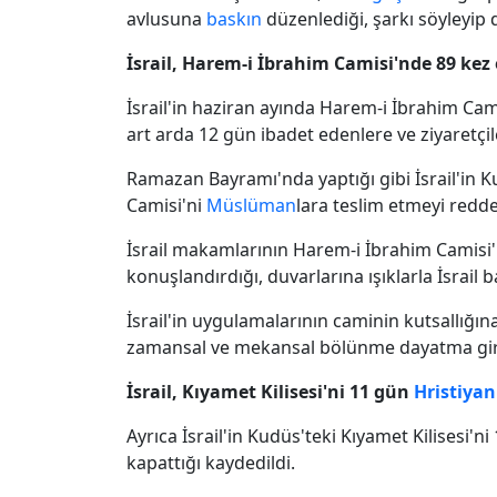
avlusuna
baskın
düzenlediği, şarkı söyleyip di
İsrail, Harem-i İbrahim Camisi'nde 89 ke
İsrail'in haziran ayında Harem-i İbrahim Ca
art arda 12 gün ibadet edenlere ve ziyaretçile
Ramazan Bayramı'nda yaptığı gibi İsrail'in 
Camisi'ni
Müslüman
lara teslim etmeyi reddet
İsrail makamlarının Harem-i İbrahim Camisi'n
konuşlandırdığı, duvarlarına ışıklarla İsrail b
İsrail'in uygulamalarının caminin kutsallığına
zamansal ve mekansal bölünme dayatma giriş
İsrail, Kıyamet Kilisesi'ni 11 gün
Hristiyan
Ayrıca İsrail'in Kudüs'teki Kıyamet Kilisesi'
kapattığı kaydedildi.