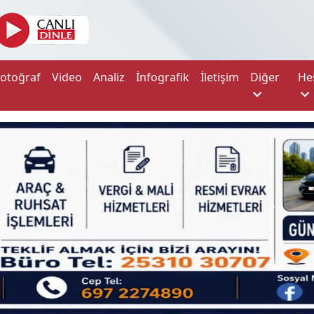
Fotoğraf
Video
Analiz
İnfografik
İletişim
Diğer
He