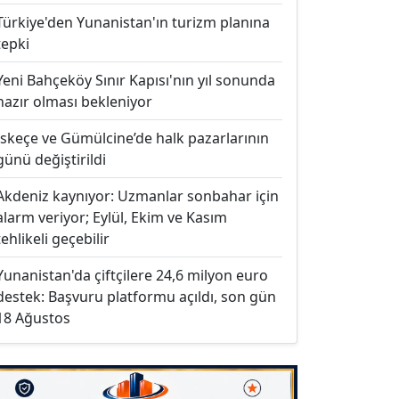
Türkiye'den Yunanistan'ın turizm planına
tepki
Yeni Bahçeköy Sınır Kapısı'nın yıl sonunda
hazır olması bekleniyor
İskeçe ve Gümülcine’de halk pazarlarının
günü değiştirildi
Akdeniz kaynıyor: Uzmanlar sonbahar için
alarm veriyor; Eylül, Ekim ve Kasım
tehlikeli geçebilir
Yunanistan'da çiftçilere 24,6 milyon euro
destek: Başvuru platformu açıldı, son gün
18 Ağustos