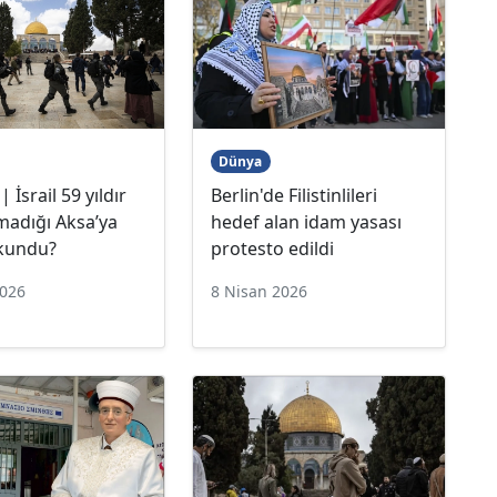
Dünya
 İsrail 59 yıldır
Berlin'de Filistinlileri
adığı Aksa’ya
hedef alan idam yasası
okundu?
protesto edildi
2026
8 Nisan 2026