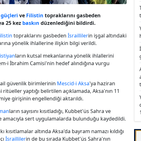
 güçleri
ve
Filistin
topraklarını gasbeden
ya 25 kez
baskın
düzenlediğini bildirdi.
ilistin
topraklarını gasbeden
İsrailliler
in işgal altındaki
rına yönelik ihlallerine ilişkin bilgi verildi.
istiyan
ların kutsal mekanlarına yönelik ihlallerini
em-i İbrahim Camisi'nin hedef alındığına vurgu
rail güvenlik birimlerinin
Mescid-i Aksa
'ya haziran
 ritüeller yaptığı belirtilen açıklamada, Aksa'nın 11
miye girişinin engellendiği aktarıldı.
man
ların sayısını kısıtladığı, Kubbet'üs Sahra ve
me amacıyla sert uygulamalarda bulunduğu kaydedildi.
sıkı kısıtlamalar altında Aksa'da bayram namazı kıldığı
pçı
İsrailliler
in de bu sırada Kubbet'üs Sahra'nın