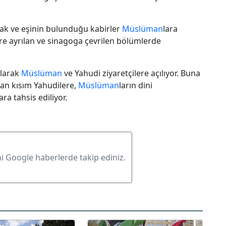
ak ve eşinin bulunduğu kabirler
Müslüman
lara
ere ayrılan ve sinagoga çevrilen bölümlerde
olarak
Müslüman
ve Yahudi ziyaretçilere açılıyor. Buna
lan kısım Yahudilere,
Müslüman
ların dini
lara tahsis ediliyor.
ni Google haberlerde takip ediniz.