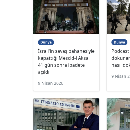
Dünya
Dünya
İsrail'in savaş bahanesiyle
Podcast |
kapattığı Mescid-i Aksa
dokunam
41 gün sonra ibadete
nasıl d
açıldı
9 Nisan 
9 Nisan 2026