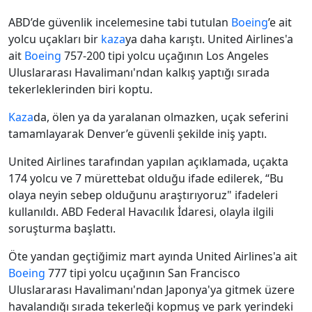
ABD’de güvenlik incelemesine tabi tutulan
Boeing
’e ait
yolcu uçakları bir
kaza
ya daha karıştı. United Airlines'a
ait
Boeing
757-200 tipi yolcu uçağının Los Angeles
Uluslararası Havalimanı'ndan kalkış yaptığı sırada
tekerleklerinden biri koptu.
Kaza
da, ölen ya da yaralanan olmazken, uçak seferini
tamamlayarak Denver’e güvenli şekilde iniş yaptı.
United Airlines tarafından yapılan açıklamada, uçakta
174 yolcu ve 7 mürettebat olduğu ifade edilerek, “Bu
olaya neyin sebep olduğunu araştırıyoruz" ifadeleri
kullanıldı. ABD Federal Havacılık İdaresi, olayla ilgili
soruşturma başlattı.
Öte yandan geçtiğimiz mart ayında United Airlines'a ait
Boeing
777 tipi yolcu uçağının San Francisco
Uluslararası Havalimanı'ndan Japonya'ya gitmek üzere
havalandığı sırada tekerleği kopmuş ve park yerindeki