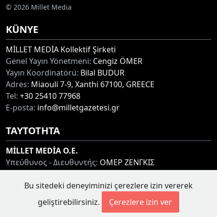
© 2026 Millet Media
KÜNYE
MİLLET MEDİA Kollektif Şirketi
Genel Yayın Yönetmeni:
Cengiz ÖMER
Yayın Koordinatörü:
Bilal BUDUR
Adres:
Miaouli 7-9, Xanthi 67100, GREECE
Tel:
+30 25410 77968
E-posta:
info@milletgazetesi.gr
ΤΑΥΤΟΤΗΤΑ
MİLLET MEDİA O.E.
Υπεύθυνος - Διευθυντής:
ΟΜΕΡ ΖΕΝΓΚΙΣ
Συντονιστής:
ΜΠΟΥΝΤΟΥΡ ΜΠΙΛΑΛ
Bu sitedeki deneyiminizi çerezlere izin vererek
Διεύθυνση:
ΜΙΑΟΥΛΗ 7-9, ΞΑΝΘΗ 67100
Τηλ:
+30 25410 77968
geliştirebilirsiniz.
Çerezlere izin ver
Ηλ. Διεύθυνση:
info@milletgazetesi.gr