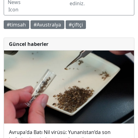
ediniz.
#timsah
#Avustralya
#çiftçi
Güncel haberler
Avrupa'da Batı Nil virüsü: Yunanistan’da son