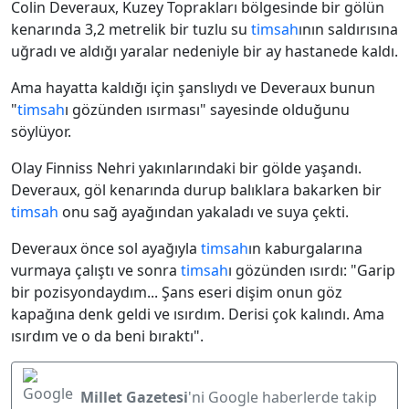
Colin Deveraux, Kuzey Toprakları bölgesinde bir gölün
kenarında 3,2 metrelik bir tuzlu su
timsah
ının saldırısına
uğradı ve aldığı yaralar nedeniyle bir ay hastanede kaldı.
Ama hayatta kaldığı için şanslıydı ve Deveraux bunun
"
timsah
ı gözünden ısırması" sayesinde olduğunu
söylüyor.
Olay Finniss Nehri yakınlarındaki bir gölde yaşandı.
Deveraux, göl kenarında durup balıklara bakarken bir
timsah
onu sağ ayağından yakaladı ve suya çekti.
Deveraux önce sol ayağıyla
timsah
ın kaburgalarına
vurmaya çalıştı ve sonra
timsah
ı gözünden ısırdı: "Garip
bir pozisyondaydım... Şans eseri dişim onun göz
kapağına denk geldi ve ısırdım. Derisi çok kalındı. Ama
ısırdım ve o da beni bıraktı".
Millet Gazetesi
'ni Google haberlerde takip