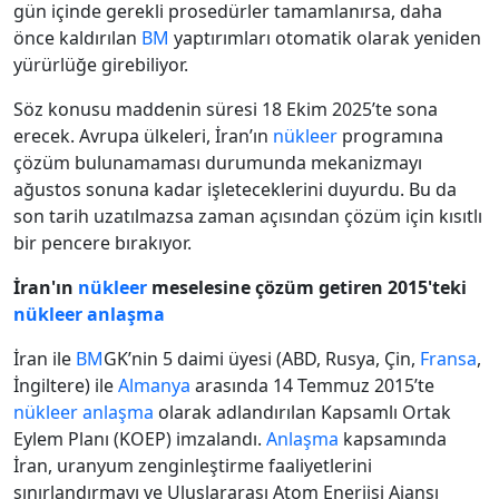
gün içinde gerekli prosedürler tamamlanırsa, daha
önce kaldırılan
BM
yaptırımları otomatik olarak yeniden
yürürlüğe girebiliyor.
Söz konusu maddenin süresi 18 Ekim 2025’te sona
erecek. Avrupa ülkeleri, İran’ın
nükleer
programına
çözüm bulunamaması durumunda mekanizmayı
ağustos sonuna kadar işleteceklerini duyurdu. Bu da
son tarih uzatılmazsa zaman açısından çözüm için kısıtlı
bir pencere bırakıyor.
İran'ın
nükleer
meselesine çözüm getiren 2015'teki
nükleer
anlaşma
İran ile
BM
GK’nin 5 daimi üyesi (ABD, Rusya, Çin,
Fransa
,
İngiltere) ile
Almanya
arasında 14 Temmuz 2015’te
nükleer
anlaşma
olarak adlandırılan Kapsamlı Ortak
Eylem Planı (KOEP) imzalandı.
Anlaşma
kapsamında
İran, uranyum zenginleştirme faaliyetlerini
sınırlandırmayı ve Uluslararası Atom Enerjisi Ajansı