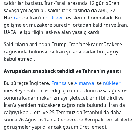
saldırılar başlattı. İran-İsrail arasında 12 gün süren
savaşa yol açan bu saldırılar sırasında da ABD, 22
Haz
iran
'da İran'ın
nükleer
tesislerini bombaladı. Bu
gelişmeler, müzakere sürecini ortadan kaldırdı ve İran,
UAEA ile işbirliğini askıya alan yasa çıkardı.
Saldırıların ardından Trump, İran'a tekrar müzakere
çağrısında bulunsa da İran şu ana kadar bu çağrıyı
kabul etmedi.
Avrupa’dan snapback tehdidi ve Tahran’ın yanıtı
Bu süreçte İngiltere,
Fransa
ve
Almanya
ise
nükleer
meseleye Batı'nın istediği çözüm bulunmazsa ağustos
sonuna kadar mekanizmayı işleteceklerini bildirdi ve
İran'a yeniden müzakere çağrısında bulundu. İran da
çağrıyı kabul etti ve 25 Temmuz'da İstanbul'da daha
sonra 26 Ağustos'ta da Cenevre'de Avrupalı temsilcilerle
görüşmeler yapıldı ancak çözüm üretilemedi.