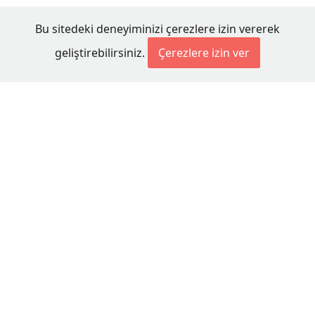
Bu sitedeki deneyiminizi çerezlere izin vererek
geliştirebilirsiniz.
Çerezlere izin ver
© 2026 Millet Media
KÜNYE
MİLLET MEDİA Kollektif Şirketi
Genel Yayın Yönetmeni:
Cengiz ÖMER
Yayın Koordinatörü:
Bilal BUDUR
Adres:
Miaouli 7-9, Xanthi 67100, GREECE