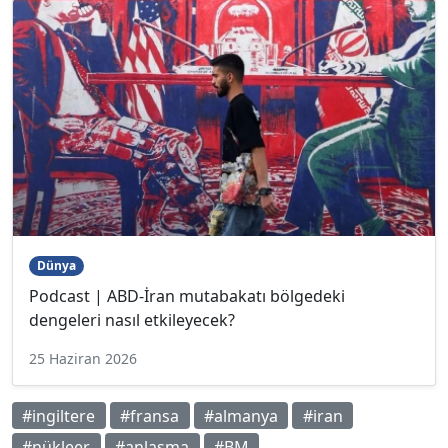
Dünya
Podcast | ABD-İran mutabakatı bölgedeki
dengeleri nasıl etkileyecek?
25 Haziran 2026
#ingiltere
#fransa
#almanya
#iran
#nükleer
#anlaşma
#BM