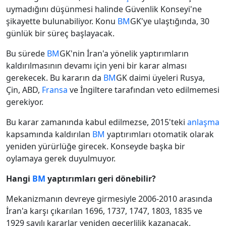
uymadığını düşünmesi halinde Güvenlik Konseyi'ne
şikayette bulunabiliyor. Konu
BM
GK'ye ulaştığında, 30
günlük bir süreç başlayacak.
Bu sürede
BM
GK'nin İran'a yönelik yaptırımların
kaldırılmasının devamı için yeni bir karar alması
gerekecek. Bu kararın da
BM
GK daimi üyeleri Rusya,
Çin, ABD,
Fransa
ve İngiltere tarafından veto edilmemesi
gerekiyor.
Bu karar zamanında kabul edilmezse, 2015'teki
anlaşma
kapsamında kaldırılan
BM
yaptırımları otomatik olarak
yeniden yürürlüğe girecek. Konseyde başka bir
oylamaya gerek duyulmuyor.
Hangi
BM
yaptırımları geri dönebilir?
Mekanizmanın devreye girmesiyle 2006-2010 arasında
İran'a karşı çıkarılan 1696, 1737, 1747, 1803, 1835 ve
1929 sayılı kararlar yeniden geçerlilik kazanacak.