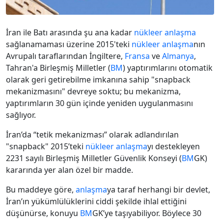
İran ile Batı arasında şu ana kadar
nükleer
anlaşma
sağlanamaması üzerine 2015'teki
nükleer
anlaşma
nın
Avrupalı taraflarından İngiltere,
Fransa
ve
Almanya
,
Tahran'a Birleşmiş Milletler (
BM
) yaptırımlarını otomatik
olarak geri getirebilme imkanına sahip "snapback
mekanizmasını" devreye soktu; bu mekanizma,
yaptırımların 30 gün içinde yeniden uygulanmasını
sağlıyor.
İran’da “tetik mekanizması” olarak adlandırılan
"snapback" 2015’teki
nükleer
anlaşma
yı destekleyen
2231 sayılı Birleşmiş Milletler Güvenlik Konseyi (
BM
GK)
kararında yer alan özel bir madde.
Bu maddeye göre,
anlaşma
ya taraf herhangi bir devlet,
İran’ın yükümlülüklerini ciddi şekilde ihlal ettiğini
düşünürse, konuyu
BM
GK’ye taşıyabiliyor. Böylece 30