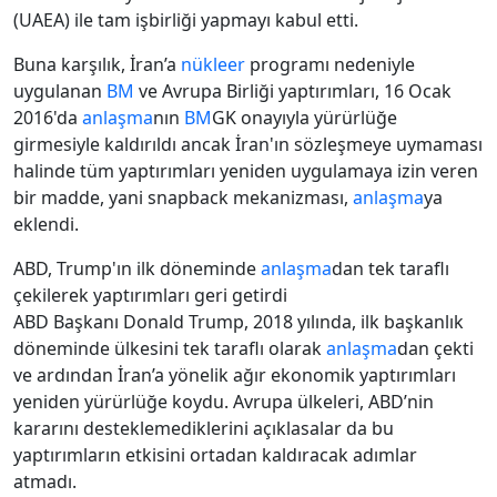
(UAEA) ile tam işbirliği yapmayı kabul etti.
Buna karşılık, İran’a
nükleer
programı nedeniyle
uygulanan
BM
ve Avrupa Birliği yaptırımları, 16 Ocak
2016'da
anlaşma
nın
BM
GK onayıyla yürürlüğe
girmesiyle kaldırıldı ancak İran'ın sözleşmeye uymaması
halinde tüm yaptırımları yeniden uygulamaya izin veren
bir madde, yani snapback mekanizması,
anlaşma
ya
eklendi.
ABD, Trump'ın ilk döneminde
anlaşma
dan tek taraflı
çekilerek yaptırımları geri getirdi
ABD Başkanı Donald Trump, 2018 yılında, ilk başkanlık
döneminde ülkesini tek taraflı olarak
anlaşma
dan çekti
ve ardından İran’a yönelik ağır ekonomik yaptırımları
yeniden yürürlüğe koydu. Avrupa ülkeleri, ABD’nin
kararını desteklemediklerini açıklasalar da bu
yaptırımların etkisini ortadan kaldıracak adımlar
atmadı.