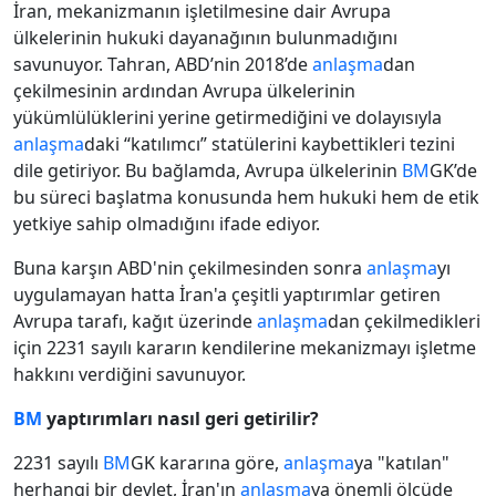
İran, mekanizmanın işletilmesine dair Avrupa
ülkelerinin hukuki dayanağının bulunmadığını
savunuyor. Tahran, ABD’nin 2018’de
anlaşma
dan
çekilmesinin ardından Avrupa ülkelerinin
yükümlülüklerini yerine getirmediğini ve dolayısıyla
anlaşma
daki “katılımcı” statülerini kaybettikleri tezini
dile getiriyor. Bu bağlamda, Avrupa ülkelerinin
BM
GK’de
bu süreci başlatma konusunda hem hukuki hem de etik
yetkiye sahip olmadığını ifade ediyor.
Buna karşın ABD'nin çekilmesinden sonra
anlaşma
yı
uygulamayan hatta İran'a çeşitli yaptırımlar getiren
Avrupa tarafı, kağıt üzerinde
anlaşma
dan çekilmedikleri
için 2231 sayılı kararın kendilerine mekanizmayı işletme
hakkını verdiğini savunuyor.
BM
yaptırımları nasıl geri getirilir?
2231 sayılı
BM
GK kararına göre,
anlaşma
ya "katılan"
herhangi bir devlet, İran'ın
anlaşma
ya önemli ölçüde