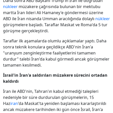
Daha sonra ABD Başkanı Trump'ın İran ile doğrudan
nükleer
müzakere çağrısında bulunan bir mektubu
martta İran lideri Ali Hamaney'e göndermesi üzerine
ABD ile İran nisanda Umman aracılığında dolaylı
nükleer
görüşmelere başladı. Taraflar Maskat ve Roma'da 5 tur
görüşme gerçekleştirdi.
Taraflar ilk aşamalarda olumlu açıklamalar yaptı. Daha
sonra teknik konulara geçildikçe ABD'nin İran'a
"uranyum zenginleştirme faaliyetlerini tamamen
durdur" talebi İran'da kabul görmedi ancak görüşmeler
tamamen kesilmedi.
İsrail'in İran'a saldırıları müzakere sürecini ortadan
kaldırdı
İran ile ABD'nin, Tahran'ın kabul etmediği talepleri
nedeniyle bir süre durdurulan görüşmelerin, 15
Haz
iran
'da Maskat'ta yeniden başlaması kararlaştırıldı
ancak müzakere tarihinden iki gün önce İsrail, İran'a