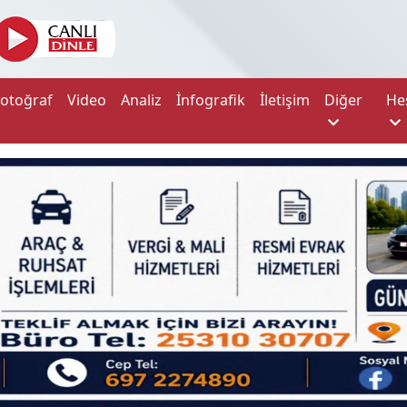
Fotoğraf
Video
Analiz
İnfografik
İletişim
Diğer
He