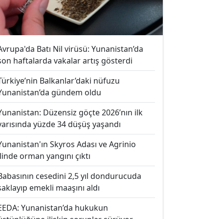
Avrupa'da Batı Nil virüsü: Yunanistan’da
son haftalarda vakalar artış gösterdi
Türkiye’nin Balkanlar’daki nüfuzu
Yunanistan’da gündem oldu
Yunanistan: Düzensiz göçte 2026’nın ilk
yarısında yüzde 34 düşüş yaşandı
Yunanistan'ın Skyros Adası ve Agrinio
ilinde orman yangını çıktı
Babasının cesedini 2,5 yıl dondurucuda
saklayıp emekli maaşını aldı
EEDA: Yunanistan’da hukukun