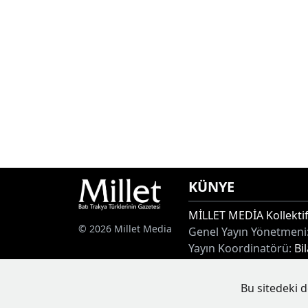
KÜNYE
MİLLET MEDİA Kollektif
© 2026 Millet Media
Genel Yayın Yönetmeni
Yayın Koordinatörü:
Bi
Adres:
Miaouli 7-9, Xan
Tel:
+30 25410 77968
Bu sitedeki d
E-posta:
info@milletgaz