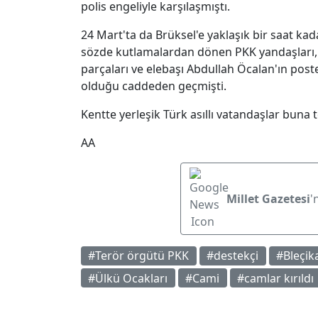
polis engeliyle karşılaşmıştı.
24 Mart'ta da Brüksel'e yaklaşık bir saat kad
sözde kutlamalardan dönen PKK yandaşları,
parçaları ve elebaşı Abdullah Öcalan'ın poste
olduğu caddeden geçmişti.
Kentte yerleşik Türk asıllı vatandaşlar buna
AA
Millet Gazetesi
'
#Terör örgütü PKK
#destekçi
#Bleçik
#Ülkü Ocakları
#Cami
#camlar kırıldı