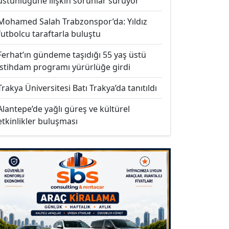
üstünlüğüne ilişkin sorunlar sürüyor
Mohamed Salah Trabzonspor’da: Yıldız
futbolcu taraftarla buluştu
Ferhat’ın gündeme taşıdığı 55 yaş üstü
istihdam programı yürürlüğe girdi
Trakya Üniversitesi Batı Trakya’da tanıtıldı
Alantepe’de yağlı güreş ve kültürel
etkinlikler buluşması