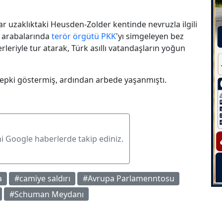
ar uzaklıktaki Heusden-Zolder kentinde nevruzla ilgili
 arabalarında
terör örgütü PKK
'yı simgeleyen bez
rleriyle tur atarak, Türk asıllı vatandaşların yoğun
 tepki göstermiş, ardından arbede yaşanmıştı.
ni Google haberlerde takip ediniz.
a
#camiye saldırı
#Avrupa Parlamenntosu
#Schuman Meydanı