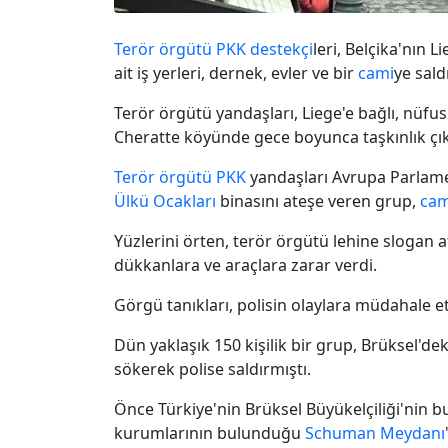
Terör örgütü PKK
destekçi
leri, Belçika'nın 
ait iş yerleri, dernek, evler ve bir
cami
ye saldı
Terör örgütü yandaşları, Liege'e bağlı, nü
Cheratte köyünde gece boyunca taşkınlık çık
Terör örgütü PKK
yandaşları Avrupa Parlame
Ülkü Ocakları
binasını ateşe veren grup,
cam
Yüzlerini örten, terör örgütü lehine slogan 
dükkanlara ve araçlara zarar verdi.
Görgü tanıkları, polisin olaylara müdahale et
Dün yaklaşık 150 kişilik bir grup, Brüksel'd
sökerek polise saldırmıştı.
Önce Türkiye'nin Brüksel Büyükelçiliği'nin 
kurumlarının bulunduğu
Schuman Meydanı