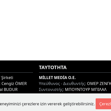
ΤΑΥΤΟΤΗΤΑ
 Şirketi
MİLLET MEDİA O.E.
:
Cengiz ÖMER
Υπεύθυνος - Διευθυντής:
ΟΜΕΡ ΖΕΝΓΚ
lal BUDUR
Συντονιστής:
ΜΠΟΥΝΤΟΥΡ ΜΠΙΛΑΛ
thi 67100, GREECE
Διεύθυνση:
ΜΙΑΟΥΛΗ 7-9, ΞΑΝΘΗ 671
Τηλ:
+30 25410 77968
eneyiminizi çerezlere izin vererek geliştirebilirsiniz.
Çerezl
etesi.gr
Ηλ. Διεύθυνση:
info@milletgazetesi.gr