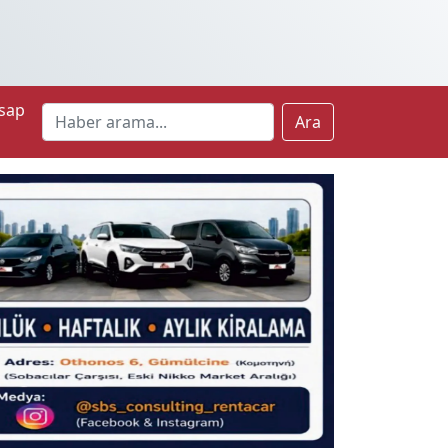
sap
Ara