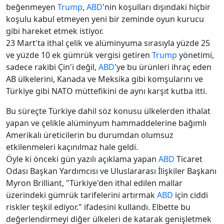
beğenmeyen
Trump
,
ABD
'nin koşulları dışındaki hiçbir
koşulu kabul etmeyen yeni bir zeminde oyun kurucu
gibi hareket etmek istiyor.
23 Mart'ta ithal çelik ve alüminyuma sırasıyla yüzde 25
ve yüzde 10 ek gümrük vergisi getiren
Trump
yönetimi,
sadece rakibi Çin'i değil,
ABD
'ye bu ürünleri ihraç eden
AB ülkelerini, Kanada ve Meksika gibi komşularını ve
Türkiye gibi NATO müttefikini de aynı karşıt kutba itti.
Bu süreçte Türkiye dahil söz konusu ülkelerden ithalat
yapan ve çelikle alüminyum hammaddelerine bağımlı
Amerikalı üreticilerin bu durumdan olumsuz
etkilenmeleri kaçınılmaz hale geldi.
Öyle ki önceki gün yazılı açıklama yapan
ABD
Ticaret
Odası Başkan Yardımcısı ve Uluslararası İlişkiler Başkanı
Myron Brilliant, "Türkiye'den ithal edilen mallar
üzerindeki gümrük tarifelerini artırmak
ABD
için ciddi
riskler teşkil ediyor." ifadesini kullandı. Elbette bu
değerlendirmeyi diğer ülkeleri de katarak genişletmek