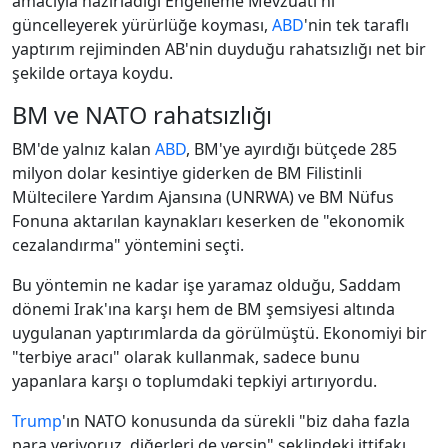
amacıyla hazırladığı Engelleme Mevzuatı'nı
güncelleyerek yürürlüğe koyması,
ABD
'nin tek taraflı
yaptırım rejiminden AB'nin duyduğu rahatsızlığı net bir
şekilde ortaya koydu.
BM ve NATO rahatsızlığı
BM'de yalnız kalan
ABD
, BM'ye ayırdığı bütçede 285
milyon dolar kesintiye giderken de BM Filistinli
Mültecilere Yardım Ajansına (UNRWA) ve BM Nüfus
Fonuna aktarılan kaynakları keserken de "ekonomik
cezalandırma" yöntemini seçti.
Bu yöntemin ne kadar işe yaramaz olduğu, Saddam
dönemi Irak'ına karşı hem de BM şemsiyesi altında
uygulanan yaptırımlarda da görülmüştü. Ekonomiyi bir
"terbiye aracı" olarak kullanmak, sadece bunu
yapanlara karşı o toplumdaki tepkiyi artırıyordu.
Trump
'ın NATO konusunda da sürekli "biz daha fazla
para veriyoruz, diğerleri de versin" şeklindeki ittifakı