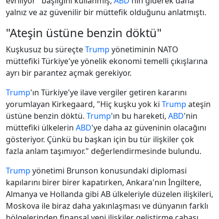
evriliyor" başlığını kullanmış,
ABD
'nin giderek daha
yalnız ve az güvenilir bir müttefik olduğunu anlatmıştı.
"Ateşin üstüne benzin döktü"
Kuşkusuz bu süreçte
Trump
yönetiminin NATO
müttefiki Türkiye'ye yönelik ekonomi temelli çıkışlarına
ayrı bir parantez açmak gerekiyor.
Trump
'ın Türkiye'ye ilave vergiler getiren kararını
yorumlayan Kirkegaard, "Hiç kuşku yok ki
Trump
ateşin
üstüne benzin döktü.
Trump
'ın bu hareketi,
ABD
'nin
müttefiki ülkelerin
ABD
'ye daha az güveninin olacağını
gösteriyor. Çünkü bu başkan için bu tür ilişkiler çok
fazla anlam taşımıyor." değerlendirmesinde bulundu.
Trump
yönetimi Brunson konusundaki diplomasi
kapılarını birer birer kapatırken, Ankara'nın İngiltere,
Almanya ve Hollanda gibi AB ülkeleriyle düzelen ilişkileri,
Moskova ile biraz daha yakınlaşması ve dünyanın farklı
bölgelerinden finansal yeni ilişkiler geliştirme çabası,