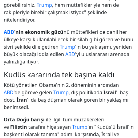
görebilirsiniz.
Trump
, hem müttefikleriyle hem de
rakipleriyle birebir çalışmak istiyor." şeklinde
nitelendiriyor.
ABD
'nin ekonomik gücü
nü müttefikleri de dahil her
ülkeye karşı kullanılabilecek bir silah gibi gören ve bunu
sivri şekilde dile getiren
Trump
'ın bu yaklaşımı, yeniden
büyük olacağı iddia edilen
ABD
'yi uluslararası arenada
yalnızlığa itiyor.
Kudüs kararında tek başına kaldı
Kötü yönetilen Obama'nın 2. döneminin ardından
ABD
'de göreve gelen
Trump
, dış politikada
İsrail
'i baş
dost,
İran
'ı da baş düşman olarak gören bir yaklaşımı
benimsedi.
Orta Doğu barışı
ile ilgili tüm müzakereleri
ve
Filistin
tarafını hiçe sayan
Trump
'ın "Kudüs'ü İsrail'in
başkenti olarak tanıma" adımı karşısında, İsrail ve