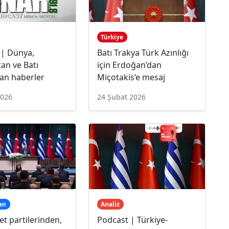
Türkiye
 | Dünya,
Batı Trakya Türk Azınlığı
an ve Batı
için Erdoğan’dan
an haberler
Miçotakis’e mesaj
2026
24 Şubat 2026
an
Analiz
t partilerinden,
Podcast | Türkiye-