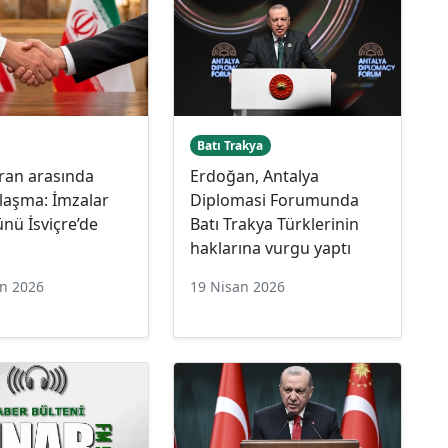
Batı Trakya
ran arasında
Erdoğan, Antalya
nlaşma: İmzalar
Diplomasi Forumunda
nü İsviçre’de
Batı Trakya Türklerinin
haklarına vurgu yaptı
an 2026
19 Nisan 2026