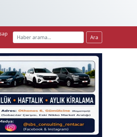
sap
Ara