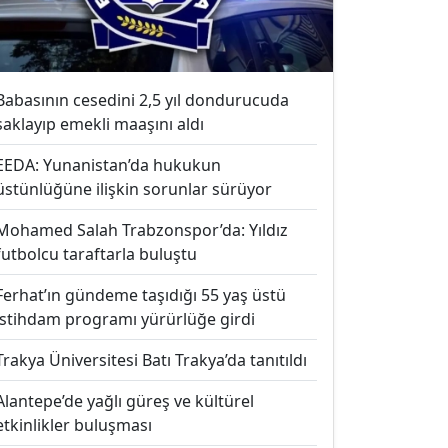
Babasının cesedini 2,5 yıl dondurucuda
saklayıp emekli maaşını aldı
EEDA: Yunanistan’da hukukun
üstünlüğüne ilişkin sorunlar sürüyor
Mohamed Salah Trabzonspor’da: Yıldız
futbolcu taraftarla buluştu
Ferhat’ın gündeme taşıdığı 55 yaş üstü
istihdam programı yürürlüğe girdi
Trakya Üniversitesi Batı Trakya’da tanıtıldı
Alantepe’de yağlı güreş ve kültürel
etkinlikler buluşması