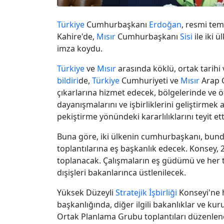
Türkiye
Cumhurbaşkanı
Erdoğan
, resmi te
Kahire'de,
Mısır
Cumhurbaşkanı
Sisi
ile iki ü
imza koydu.
Türkiye
ve
Mısır
arasında köklü, ortak tarihi
bildiri
de,
Türkiye
Cumhuriyeti ve
Mısır
Arap C
çıkarlarına hizmet edecek, bölgelerinde ve öt
dayanışmalarını ve işbirliklerini geliştirmek 
pekiştirme yönündeki kararlılıklarını teyit et
Buna göre, iki ülkenin cumhurbaşkanı, bun
toplantılarına eş başkanlık edecek. Konsey,
toplanacak. Çalışmaların eş güdümü ve her t
dışişleri bakanlarınca üstlenilecek.
Yüksek Düzeyli
Stratejik İşbirliği
Konseyi'ne ha
başkanlığında, diğer ilgili bakanlıklar ve kur
Ortak Planlama Grubu toplantıları düzenlen