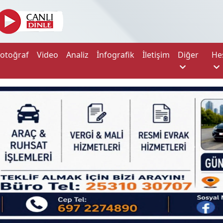
Fotoğraf
Video
Analiz
İnfografik
İletişim
Diğer
He