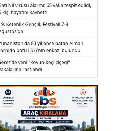
Batı Nil virüsü alarmı: 65 vaka tespit edildi,
6 kişi hayatını kaybetti
19. Ketenlik Gençlik Festivali 7-8
Ağustos'da
Yunanistan'da 83 yıl önce batan Alman
torpido botu LS 6'nın enkazı bulundu
Serez’de yeni "koyun-keçi çiçeği"
vakalarına rastlandı