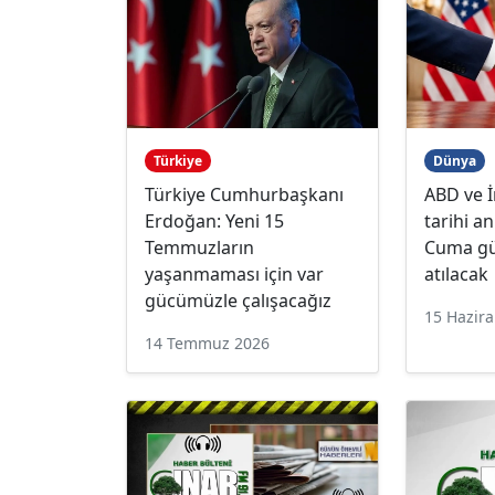
Türkiye
Dünya
Türkiye Cumhurbaşkanı
ABD ve İ
Erdoğan: Yeni 15
tarihi a
Temmuzların
Cuma gü
yaşanmaması için var
atılacak
gücümüzle çalışacağız
15 Hazir
14 Temmuz 2026