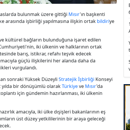
maslarda bulunmak üzere gittiği
Mısır
'ın başkenti
lke arasında işbirliği yapılmasına ilişkin ortak
bildiri
ye
 ve kültürel bağların bulunduğuna işaret edilen
umhuriyeti'nin, iki ülkenin ve halklarının ortak
esinde barış, istikrar, refahı teşvik edecek
amacıyla güçlü ilişkilerini her alanda daha da
tikleri vurgulandı.
dan sonraki Yüksek Düzeyli
Stratejik İşbirliği
Konseyi
 2 yılda bir dönüşümlü olarak
Türkiye
ve
Mısır
'da
oplantı için gündemin hazırlanması, iki ülkenin
zırlık amacıyla, iki ülke dışişleri bakanlarının eş
umların üst düzey yetkililerinin bir araya geleceği
ecek.