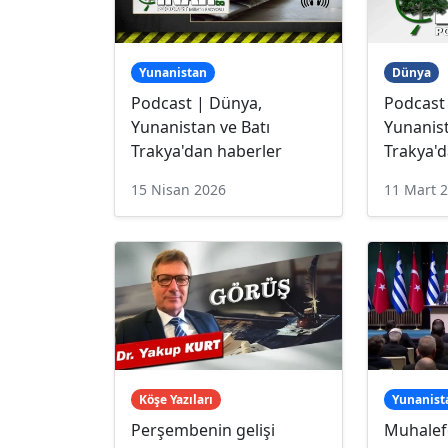
Yunanistan
Dünya
Podcast | Dünya,
Podcast
Yunanistan ve Batı
Yunanist
Trakya'dan haberler
Trakya'd
15 Nisan 2026
11 Mart 
Köşe Yazıları
Yunanist
Perşembenin gelişi
Muhalefe