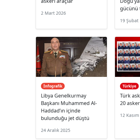
askeri araçlar
Doğu'ya
gücünü 
2 Mart 2026
19 Şubat
İnfografik
Türkiye
Libya Genelkurmay
Türk ask
Başkanı Muhammed Al-
20 asker
Haddad’ın içinde
12 Kasım
bulunduğu jet düştü
24 Aralık 2025