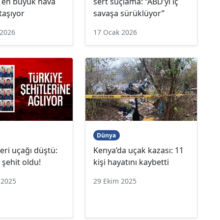
 en büyük hava
sert suçlama: “ABD’yi iç
taşıyor
savaşa sürüklüyor”
 2026
17 Ocak 2026
Dünya
eri uçağı düştü:
Kenya’da uçak kazası: 11
 şehit oldu!
kişi hayatını kaybetti
 2025
29 Ekim 2025