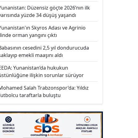
Yunanistan: Düzensiz göçte 2026’nın ilk
yarısında yüzde 34 düşüş yaşandı
Yunanistan'ın Skyros Adası ve Agrinio
ilinde orman yangını çıktı
Babasının cesedini 2,5 yıl dondurucuda
saklayıp emekli maaşını aldı
EEDA: Yunanistan’da hukukun
üstünlüğüne ilişkin sorunlar sürüyor
Mohamed Salah Trabzonspor’da: Yıldız
futbolcu taraftarla buluştu