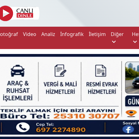
Fotoğraf
Video
Analiz
İnfografik
İletişim
Diğer
He