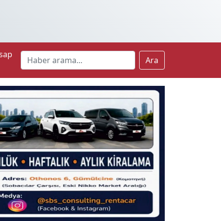
sap
Ara