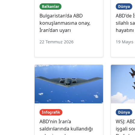
Balkanlar
Dünya
Bulgaristan’da ABD
ABD’de 
konuşlanmasına onay,
silahlı sa
İran’dan uyarı
hayatını
22 Temmuz 2026
19 Mayıs
İnfografik
Dünya
ABD’nin İran’a
WSJ: ABD
saldırılarında kullandığı
işgali s