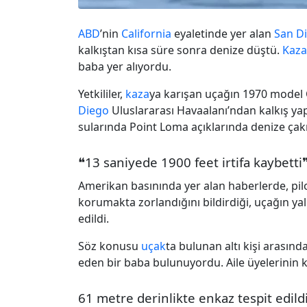
ABD
’nin
California
eyaletinde yer alan
San D
kalkıştan kısa süre sonra denize düştü.
Kaza
baba yer alıyordu.
Yetkililer,
kaza
ya karışan uçağın 1970 model C
Diego
Uluslararası Havaalanı’ndan kalkış yap
sularında Point Loma açıklarında denize çakı
❝13 saniyede 1900 feet irtifa kaybetti
Amerikan basınında yer alan haberlerde, pilo
korumakta zorlandığını bildirdiği, uçağın yaln
edildi.
Söz konusu
uçak
ta bulunan altı kişi arasında
eden bir baba bulunuyordu. Aile üyelerinin 
61 metre derinlikte enkaz tespit edild