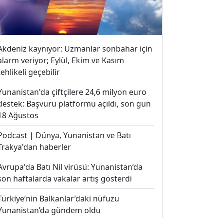
Akdeniz kaynıyor: Uzmanlar sonbahar için
alarm veriyor; Eylül, Ekim ve Kasım
tehlikeli geçebilir
Yunanistan'da çiftçilere 24,6 milyon euro
destek: Başvuru platformu açıldı, son gün
18 Ağustos
Podcast | Dünya, Yunanistan ve Batı
Trakya'dan haberler
Avrupa'da Batı Nil virüsü: Yunanistan’da
son haftalarda vakalar artış gösterdi
Türkiye’nin Balkanlar’daki nüfuzu
Yunanistan’da gündem oldu