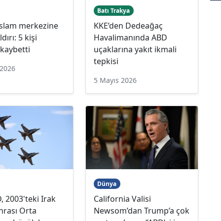
Batı Trakya
İslam merkezine
KKE’den Dedeağaç
ldırı: 5 kişi
Havalimanında ABD
 kaybetti
uçaklarına yakıt ikmali
tepkisi
 2026
5 Mayıs 2026
Dünya
, 2003'teki Irak
California Valisi
onrası Orta
Newsom’dan Trump’a çok