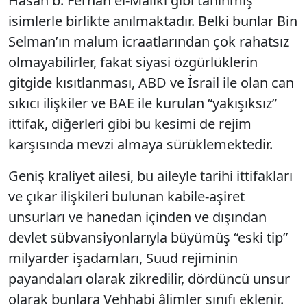
Hasan b. Ferhan el-Maliki gibi tanınmış
isimlerle birlikte anılmaktadır. Belki bunlar Bin
Selman’ın malum icraatlarından çok rahatsız
olmayabilirler, fakat siyasi özgürlüklerin
gitgide kısıtlanması, ABD ve İsrail ile olan can
sıkıcı ilişkiler ve BAE ile kurulan “yakışıksız”
ittifak, diğerleri gibi bu kesimi de rejim
karşısında mevzi almaya sürüklemektedir.
Geniş kraliyet ailesi, bu aileyle tarihi ittifakları
ve çıkar ilişkileri bulunan kabile-aşiret
unsurları ve hanedan içinden ve dışından
devlet sübvansiyonlarıyla büyümüş “eski tip”
milyarder işadamları, Suud rejiminin
payandaları olarak zikredilir, dördüncü unsur
olarak bunlara Vehhabi âlimler sınıfı eklenir.