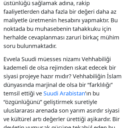
üstünlüğü sağlamak adına, rakip
faaliyetlerden daha fazla bir değeri daha az
maliyetle üretmenin hesabını yapmaktır. Bu
noktada bu muhasebenin tahakkuku için
herhalde cevaplanması zaruri birkaç mühim
soru bulunmaktadır.
Evvela Suudi müesses nizamı Vehhabiliği
kademeli de olsa rejimden ıskat edecek bir
siyasi projeye hazır mıdır? Vehhabiliğin İslam
dünyasında marjinal de olsa bir “farklılığı”
temsil ettiği ve
Suudi Arabistan
’ın bu
“özgünlüğünü” geliştirmek suretiyle
uluslararası arenada son yarım asırdır siyasi
ve kültürel artı değerler ürettiği aşikardır. Bir
devletin yumuşak gücüne tekabül eden bu