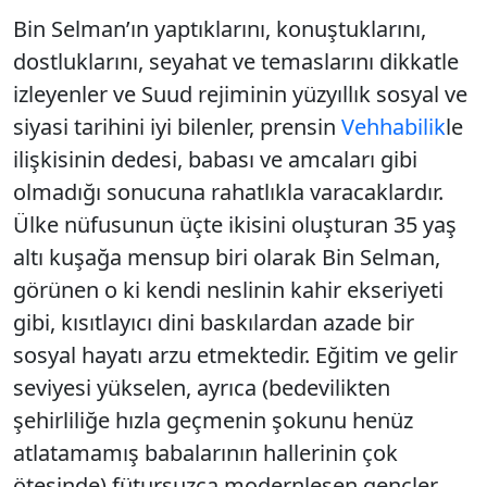
Bin Selman’ın yaptıklarını, konuştuklarını,
dostluklarını, seyahat ve temaslarını dikkatle
izleyenler ve Suud rejiminin yüzyıllık sosyal ve
siyasi tarihini iyi bilenler, prensin
Vehhabilik
le
ilişkisinin dedesi, babası ve amcaları gibi
olmadığı sonucuna rahatlıkla varacaklardır.
Ülke nüfusunun üçte ikisini oluşturan 35 yaş
altı kuşağa mensup biri olarak Bin Selman,
görünen o ki kendi neslinin kahir ekseriyeti
gibi, kısıtlayıcı dini baskılardan azade bir
sosyal hayatı arzu etmektedir. Eğitim ve gelir
seviyesi yükselen, ayrıca (bedevilikten
şehirliliğe hızla geçmenin şokunu henüz
atlatamamış babalarının hallerinin çok
ötesinde) fütursuzca modernleşen gençler