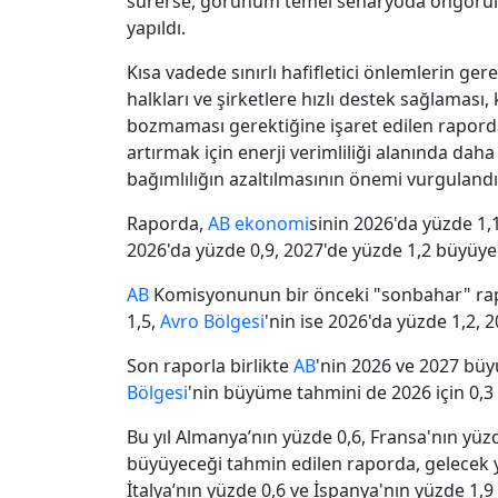
sürerse, görünüm temel senaryoda öngörül
yapıldı.
Kısa vadede sınırlı hafifletici önlemlerin gere
halkları ve şirketlere hızlı destek sağlaması,
bozmaması gerektiğine işaret edilen raporda,
artırmak için enerji verimliliği alanında daha
bağımlılığın azaltılmasının önemi vurgulandı
Raporda,
AB
ekonomi
sinin 2026'da yüzde 1,
2026'da yüzde 0,9, 2027'de yüzde 1,2 büyüy
AB
Komisyonunun bir önceki "sonbahar" ra
1,5,
Avro Bölgesi
'nin ise 2026'da yüzde 1,2, 
Son raporla birlikte
AB
'nin 2026 ve 2027 büy
Bölgesi
'nin büyüme tahmini de 2026 için 0,3
Bu yıl Almanya’nın yüzde 0,6, Fransa'nın yüzd
büyüyeceği tahmin edilen raporda, gelecek y
İtalya’nın yüzde 0,6 ve İspanya'nın yüzde 1,