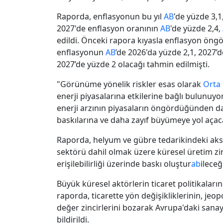
Raporda, enflasyonun bu yıl
AB
'de yüzde 3,1
2027'de enflasyon oranının
AB
'de yüzde 2,4,
edildi. Önceki rapora kıyasla enflasyon öngö
enflasyonun
AB
’de 2026'da yüzde 2,1, 2027’
2027’de yüzde 2 olacağı tahmin edilmişti.
"Görünüme yönelik riskler esas olarak
Orta
enerji piyasalarına etkilerine bağlı bulunuyo
enerji arzının piyasaların öngördüğünden d
baskılarına ve daha zayıf büyümeye yol açaca
Raporda, helyum ve gübre tedarikindeki aksak
sektörü dahil olmak üzere küresel üretim zin
erişilebilirliği üzerinde baskı oluştur
ab
ileceği
Büyük küresel aktörlerin ticaret politikalarına
raporda, ticarette yön değişikliklerinin, jeopol
değer zincirlerini bozarak Avrupa'daki sanay
bildirildi.