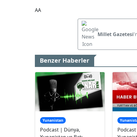
AA
Millet Gazetesi
'
Benzer Haberler
Yunanistan
Yunanist
Podcast | Dünya,
Podcast
Yunanistan ve Batı
Yunanist