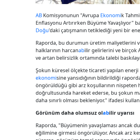
AB
Komisyonunun "Avrupa
Ekonomi
k Tahmi
Enflasyonu Artırırken Büyüme Yavaşlıyor" ba
Doğu
'daki çatışmanın tetiklediği yeni bir en
Raporda, bu durumun üretim maliyetlerini ve 
halklarının harcan
ab
ilir gelirlerini ve birço
ve artan belirsizlik ortamında talebi baskılay
Şokun küresel ölçekte ticareti yapılan enerj
ekonomi
sine yansıdığının bildirildiği rapord
öngörüldüğü gibi arz koşullarının nispeten 
doğrultusunda hareket ederse, bu şokun m
daha sınırlı olması bekleniyor." ifadesi kullanı
Görünüm daha olumsuz ol
ab
ilir uyarısı
Raporda, "Büyümenin yavaşlaması ancak du
eğilimine girmesi öngörülüyor. Ancak arz ke