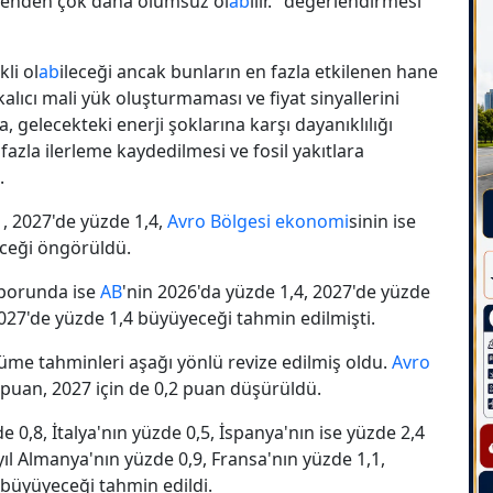
enden çok daha olumsuz ol
ab
ilir." değerlendirmesi
kli ol
ab
ileceği ancak bunların en fazla etkilenen hane
 kalıcı mali yük oluşturmaması ve fiyat sinyallerini
 gelecekteki enerji şoklarına karşı dayanıklılığı
 fazla ilerleme kaydedilmesi ve fosil yakıtlara
.
1, 2027'de yüzde 1,4,
Avro Bölgesi
ekonomi
sinin ise
eceği öngörüldü.
porunda ise
AB
'nin 2026'da yüzde 1,4, 2027'de yüzde
2027'de yüzde 1,4 büyüyeceği tahmin edilmişti.
üme tahminleri aşağı yönlü revize edilmiş oldu.
Avro
 puan, 2027 için de 0,2 puan düşürüldü.
e 0,8, İtalya'nın yüzde 0,5, İspanya'nın ise yüzde 2,4
ıl Almanya'nın yüzde 0,9, Fransa'nın yüzde 1,1,
9 büyüyeceği tahmin edildi.