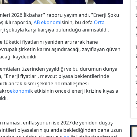
nleri 2026 İlkbahar" raporu yayımlandı. "Enerji Şoku
şlıklı raporda,
AB
ekonomi
sinin, bu defa
Orta
erji şokuyla karşı karşıya bulunduğu anımsatıldı.
tüketici fiyatlarını yeniden artırarak hane
k Avrupalı şirketin karını aşındıracağı, zayıflayan güven
acağı kaydedildi.
i emtiaları üzerinden yayıldığı ve bu durumun dünya
a, "Enerji fiyatları, mevcut piyasa beklentilerinde
hızlı ancak kısmi şekilde normalleşmesi
akro
ekonomi
k etkisinin önceki enerji krizine kıyasla
ldı.
rmaması, enflasyonun ise 2027’de yeniden düşüş
sintileri piyasaların şu anda beklediğinden daha uzun