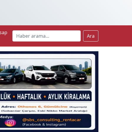
sap
Ara