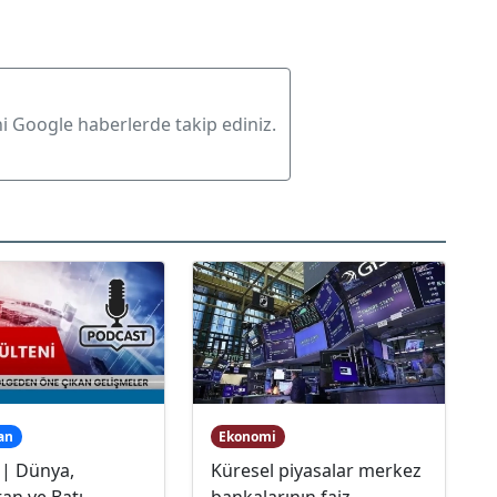
ni Google haberlerde takip ediniz.
an
Ekonomi
 | Dünya,
Küresel piyasalar merkez
an ve Batı
bankalarının faiz