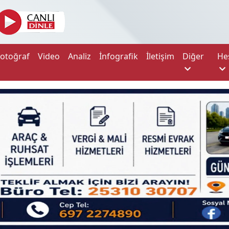
Fotoğraf
Video
Analiz
İnfografik
İletişim
Diğer
He