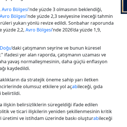
,
Avro Bölgesi
'nde yüzde 3 olmasının beklendiği,
Avro Bölgesi
'nde yüzde 2,3 seviyesine ineceği tahmin
rüleri yukarı yönlü revize edildi. Sonbahar raporunda
de yüzde 2,2,
Avro Bölgesi
’nde 2026’da yüzde 1,9,
 Doğu
’daki çatışmanın seyrine ve bunun küresel
r." ifadesi yer alan raporda, çatışmanın uzaması ve
aha yavaş normalleşmesinin, daha güçlü enflasyon
ğı kaydedildi.
lıkların da stratejik öneme sahip yarı iletken
cirlerinde olumsuz etkilere yol aç
ab
ileceği, gıda
 belirtildi.
 ilişkin belirsizliklerin süregeldiği ifade edilen
itik ve ticari ilişkilerin yeniden şekillenmesinin kritik
i üretimi ve istihdam üzerinde baskı oluştur
ab
ileceği