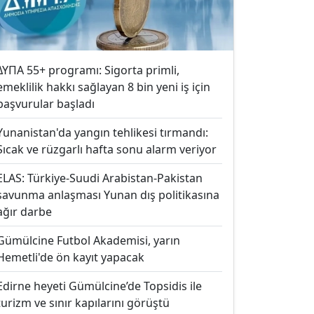
ΔΥΠΑ 55+ programı: Sigorta primli,
emeklilik hakkı sağlayan 8 bin yeni iş için
başvurular başladı
Yunanistan'da yangın tehlikesi tırmandı:
Sıcak ve rüzgarlı hafta sonu alarm veriyor
ELAS: Türkiye-Suudi Arabistan-Pakistan
savunma anlaşması Yunan dış politikasına
ağır darbe
Gümülcine Futbol Akademisi, yarın
Hemetli'de ön kayıt yapacak
Edirne heyeti Gümülcine’de Topsidis ile
turizm ve sınır kapılarını görüştü