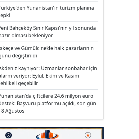
Türkiye'den Yunanistan'ın turizm planına
tepki
Yeni Bahçeköy Sınır Kapısı'nın yıl sonunda
hazır olması bekleniyor
İskeçe ve Gümülcine’de halk pazarlarının
günü değiştirildi
Akdeniz kaynıyor: Uzmanlar sonbahar için
alarm veriyor; Eylül, Ekim ve Kasım
tehlikeli geçebilir
Yunanistan'da çiftçilere 24,6 milyon euro
destek: Başvuru platformu açıldı, son gün
18 Ağustos