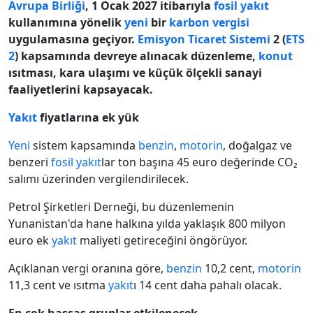
Avrupa Birliği
, 1 Ocak 2027 itibarıyla
fosil
yakıt
kullanımına yönelik
yeni
bir
karbon vergisi
uygulamasına geçiyor.
Emisyon Ticaret Sistemi
2 (
ETS
2
) kapsamında devreye alınacak düzenleme,
konut
ısıtması, kara ulaşımı ve küçük ölçekli sanayi
faaliyetlerini kapsayacak.
Yakıt
fiyatlarına ek yük
Yeni
sistem kapsamında
benzin
,
motorin
, doğalgaz ve
benzeri
fosil
yakıt
lar ton başına 45 euro değerinde CO₂
salımı üzerinden vergilendirilecek.
Petrol Şirketleri Derneği, bu düzenlemenin
Yunanistan'da hane halkına yılda yaklaşık 800 milyon
euro ek
yakıt
maliyeti getireceğini öngörüyor.
Açıklanan vergi oranına göre,
benzin
10,2 cent,
motorin
11,3 cent ve ısıtma
yakıt
ı 14 cent daha pahalı olacak.