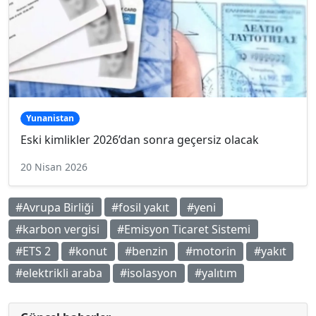
Yunanistan
Eski kimlikler 2026’dan sonra geçersiz olacak
20 Nisan 2026
#Avrupa Birliği
#fosil yakıt
#yeni
#karbon vergisi
#Emisyon Ticaret Sistemi
#ETS 2
#konut
#benzin
#motorin
#yakıt
#elektrikli araba
#isolasyon
#yalıtım