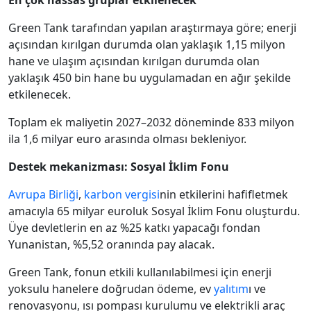
En çok hassas gruplar etkilenecek
Green Tank tarafından yapılan araştırmaya göre; enerji
açısından kırılgan durumda olan yaklaşık 1,15 milyon
hane ve ulaşım açısından kırılgan durumda olan
yaklaşık 450 bin hane bu uygulamadan en ağır şekilde
etkilenecek.
Toplam ek maliyetin 2027–2032 döneminde 833 milyon
ila 1,6 milyar euro arasında olması bekleniyor.
Destek mekanizması: Sosyal İklim Fonu
Avrupa Birliği
,
karbon vergisi
nin etkilerini hafifletmek
amacıyla 65 milyar euroluk Sosyal İklim Fonu oluşturdu.
Üye devletlerin en az %25 katkı yapacağı fondan
Yunanistan, %5,52 oranında pay alacak.
Green Tank, fonun etkili kullanılabilmesi için enerji
yoksulu hanelere doğrudan ödeme, ev
yalıtım
ı ve
renovasyonu, ısı pompası kurulumu ve elektrikli araç