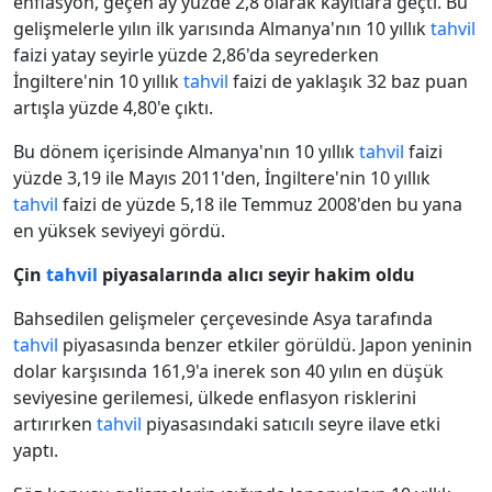
enflasyon, geçen ay yüzde 2,8 olarak kayıtlara geçti. Bu
gelişmelerle yılın ilk yarısında Almanya'nın 10 yıllık
tahvil
faizi yatay seyirle yüzde 2,86'da seyrederken
İngiltere'nin 10 yıllık
tahvil
faizi de yaklaşık 32 baz puan
artışla yüzde 4,80'e çıktı.
Bu dönem içerisinde Almanya'nın 10 yıllık
tahvil
faizi
yüzde 3,19 ile Mayıs 2011'den, İngiltere'nin 10 yıllık
tahvil
faizi de yüzde 5,18 ile Temmuz 2008'den bu yana
en yüksek seviyeyi gördü.
Çin
tahvil
piyasalarında alıcı seyir hakim oldu
Bahsedilen gelişmeler çerçevesinde Asya tarafında
tahvil
piyasasında benzer etkiler görüldü. Japon yeninin
dolar karşısında 161,9'a inerek son 40 yılın en düşük
seviyesine gerilemesi, ülkede enflasyon risklerini
artırırken
tahvil
piyasasındaki satıcılı seyre ilave etki
yaptı.