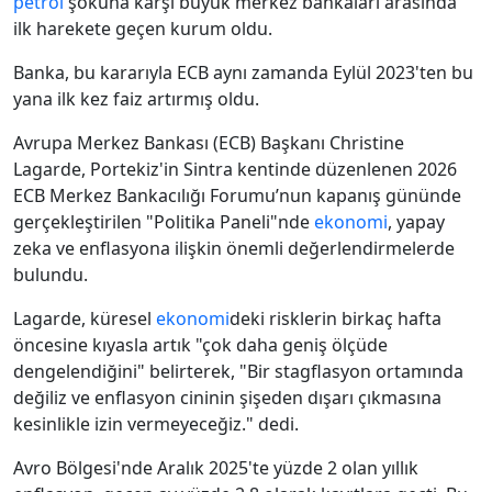
petrol
şokuna karşı büyük merkez bankaları arasında
ilk harekete geçen kurum oldu.
Banka, bu kararıyla ECB aynı zamanda Eylül 2023'ten bu
yana ilk kez faiz artırmış oldu.
Avrupa Merkez Bankası (ECB) Başkanı Christine
Lagarde, Portekiz'in Sintra kentinde düzenlenen 2026
ECB Merkez Bankacılığı Forumu’nun kapanış gününde
gerçekleştirilen "Politika Paneli"nde
ekonomi
, yapay
zeka ve enflasyona ilişkin önemli değerlendirmelerde
bulundu.
Lagarde, küresel
ekonomi
deki risklerin birkaç hafta
öncesine kıyasla artık "çok daha geniş ölçüde
dengelendiğini" belirterek, "Bir stagflasyon ortamında
değiliz ve enflasyon cininin şişeden dışarı çıkmasına
kesinlikle izin vermeyeceğiz." dedi.
Avro Bölgesi'nde Aralık 2025'te yüzde 2 olan yıllık