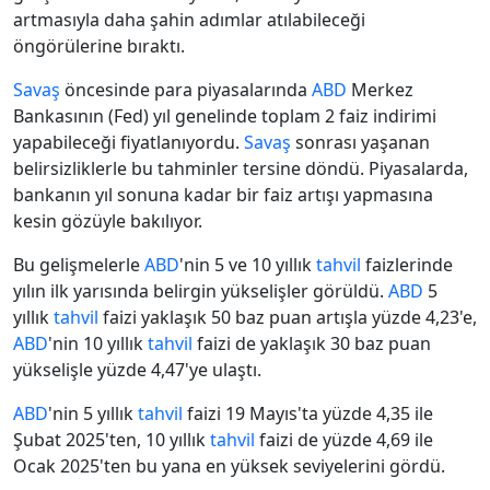
artmasıyla daha şahin adımlar atılabileceği
öngörülerine bıraktı.
Savaş
öncesinde para piyasalarında
ABD
Merkez
Bankasının (Fed) yıl genelinde toplam 2 faiz indirimi
yapabileceği fiyatlanıyordu.
Savaş
sonrası yaşanan
belirsizliklerle bu tahminler tersine döndü. Piyasalarda,
bankanın yıl sonuna kadar bir faiz artışı yapmasına
kesin gözüyle bakılıyor.
Bu gelişmelerle
ABD
'nin 5 ve 10 yıllık
tahvil
faizlerinde
yılın ilk yarısında belirgin yükselişler görüldü.
ABD
5
yıllık
tahvil
faizi yaklaşık 50 baz puan artışla yüzde 4,23'e,
ABD
'nin 10 yıllık
tahvil
faizi de yaklaşık 30 baz puan
yükselişle yüzde 4,47'ye ulaştı.
ABD
'nin 5 yıllık
tahvil
faizi 19 Mayıs'ta yüzde 4,35 ile
Şubat 2025'ten, 10 yıllık
tahvil
faizi de yüzde 4,69 ile
Ocak 2025'ten bu yana en yüksek seviyelerini gördü.