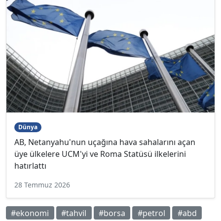
Dünya
AB, Netanyahu'nun uçağına hava sahalarını açan
üye ülkelere UCM'yi ve Roma Statüsü ilkelerini
hatırlattı
28 Temmuz 2026
#ekonomi
#tahvil
#borsa
#petrol
#abd