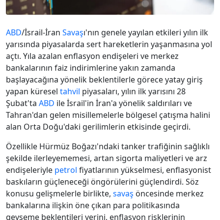
ABD
/İsrail-İran
Savaş
ı'nın genele yayılan etkileri yılın ilk
yarısında piyasalarda sert hareketlerin yaşanmasına yol
açtı. Yıla azalan enflasyon endişeleri ve merkez
bankalarının faiz indirimlerine yakın zamanda
başlayacağına yönelik beklentilerle görece yatay giriş
yapan küresel
tahvil
piyasaları, yılın ilk yarısını 28
Şubat'ta
ABD
ile İsrail'in İran'a yönelik saldırıları ve
Tahran'dan gelen misillemelerle bölgesel çatışma halini
alan Orta Doğu'daki gerilimlerin etkisinde geçirdi.
Özellikle Hürmüz Boğazı'ndaki tanker trafiğinin sağlıklı
şekilde ilerleyememesi, artan sigorta maliyetleri ve arz
endişeleriyle
petrol
fiyatlarının yükselmesi, enflasyonist
baskıların güçleneceği öngörülerini güçlendirdi. Söz
konusu gelişmelerle birlikte,
savaş
öncesinde merkez
bankalarına ilişkin öne çıkan para politikasında
gevşeme beklentileri yerini, enflasyon risklerinin