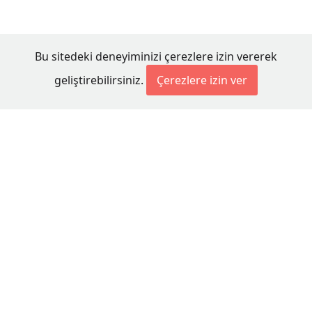
Bu sitedeki deneyiminizi çerezlere izin vererek
geliştirebilirsiniz.
Çerezlere izin ver
© 2026 Millet Media
KÜNYE
MİLLET MEDİA Kollektif Şirketi
Genel Yayın Yönetmeni:
Cengiz ÖMER