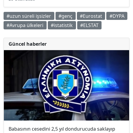
#uzun süreli işsizler
#genç
#Eurostat
#DYPA
#Avrupa ülkeleri
#istatistik
#ELSTAT
Güncel haberler
Babasının cesedini 2,5 yıl dondurucuda saklayıp