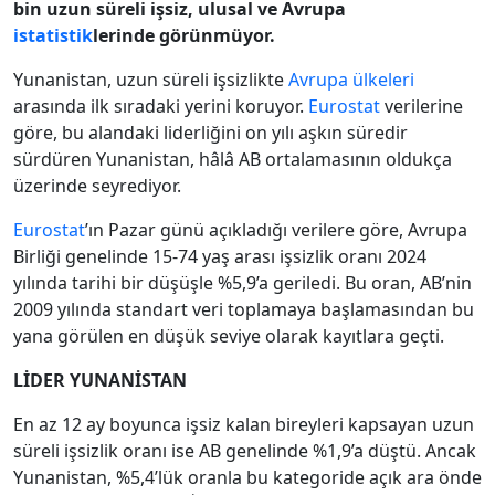
bin uzun süreli işsiz, ulusal ve Avrupa
istatistik
lerinde görünmüyor.
Yunanistan, uzun süreli işsizlikte
Avrupa ülkeleri
arasında ilk sıradaki yerini koruyor.
Eurostat
verilerine
göre, bu alandaki liderliğini on yılı aşkın süredir
sürdüren Yunanistan, hâlâ AB ortalamasının oldukça
üzerinde seyrediyor.
Eurostat
’ın Pazar günü açıkladığı verilere göre, Avrupa
Birliği genelinde 15-74 yaş arası işsizlik oranı 2024
yılında tarihi bir düşüşle %5,9’a geriledi. Bu oran, AB’nin
2009 yılında standart veri toplamaya başlamasından bu
yana görülen en düşük seviye olarak kayıtlara geçti.
LİDER YUNANİSTAN
En az 12 ay boyunca işsiz kalan bireyleri kapsayan uzun
süreli işsizlik oranı ise AB genelinde %1,9’a düştü. Ancak
Yunanistan, %5,4’lük oranla bu kategoride açık ara önde