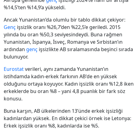
Avrupa genelinde
genç
işsizliği 2024’te hafif bir artışla
%14,5’ten %14,9’a yükseldi.
Ancak Yunanistan’da olumlu bir tablo dikkat çekiyor:
Genç
işsizlik oranı %26,7’den %22,5’e geriledi. 2015
yılında bu oran %50,3 seviyesindeydi. Buna rağmen
Yunanistan, İspanya, İsveç, Romanya ve Sırbistan’ın
ardından
genç
işsizlikte AB sıralamasında beşinci sırada
bulunuyor.
Eurostat
verileri, aynı zamanda Yunanistan’ın
istihdamda kadın-erkek farkının AB'de en yüksek
olduğunu ortaya koyuyor. Kadın işsizlik oranı %12,8 iken
erkeklerde bu oran %8 – yani 4,8 puanlık bir fark söz
konusu.
Buna karşın, AB ülkelerinden 13’ünde erkek işsizliği
kadınlardan yüksek. En dikkat çekici örnek ise Letonya:
Erkek işsizlik oranı %8, kadınlarda ise %5.