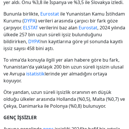
yer aldı. Onu %3,8 ile İspanya ve %3,5 ile Slovakya izledi.
Bununla birlikte,
Eurostat
ile Yunanistan Kamu İstihdam
Kurumu (
DYPA
) verileri arasında çarpıcı bir fark göze
çarpıyor.
ELSTAT
verilerini baz alan
Eurostat
, 2024 yılında
ülkede 257 bin uzun süreli işsiz bulunduğunu
bildirirken,
DYPA
’nın kayıtlarına göre yıl sonunda kayıtlı
işsiz sayısı 458 bini aştı.
To vima'da konuyla ilgili yer alan habere göre bu fark,
Yunanistan'da yaklaşık 200 bin uzun süreli işsizin ulusal
ve Avrupa
istatistik
lerinde yer almadığını ortaya
koyuyor.
Öte yandan, uzun süreli işsizlik oranının en düşük
olduğu ülkeler arasında Hollanda (%0,5), Malta (%0,7) ve
Çekya, Danimarka ile Polonya (%0,8) bulunuyor.
GENÇ İŞSİZLER