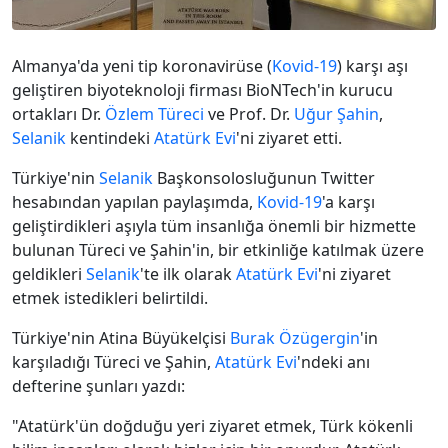
Almanya'da yeni tip koronavirüse (
Kovid-19
) karşı aşı
geliştiren biyoteknoloji firması BioNTech'in kurucu
ortakları Dr.
Özlem Türeci
ve Prof. Dr.
Uğur Şahin
,
Selanik
kentindeki
Atatürk Evi
'ni ziyaret etti.
Türkiye'nin
Selanik
Başkonsolosluğunun Twitter
hesabından yapılan paylaşımda,
Kovid-19
'a karşı
geliştirdikleri aşıyla tüm insanlığa önemli bir hizmette
bulunan Türeci ve Şahin'in, bir etkinliğe katılmak üzere
geldikleri
Selanik
'te ilk olarak
Atatürk Evi
'ni ziyaret
etmek istedikleri belirtildi.
Türkiye'nin Atina Büyükelçisi
Burak Özügergin
'in
karşıladığı Türeci ve Şahin,
Atatürk Evi
'ndeki anı
defterine şunları yazdı:
"Atatürk'ün doğduğu yeri ziyaret etmek, Türk kökenli