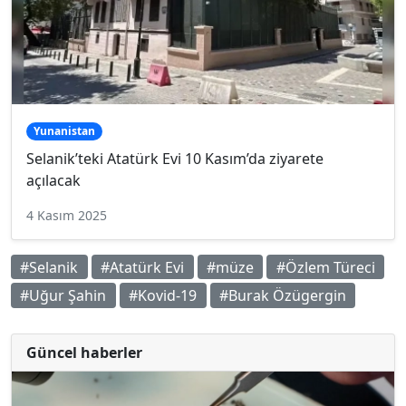
Yunanistan
Selanik’teki Atatürk Evi 10 Kasım’da ziyarete
açılacak
4 Kasım 2025
#Selanik
#Atatürk Evi
#müze
#Özlem Türeci
#Uğur Şahin
#Kovid-19
#Burak Özügergin
Güncel haberler