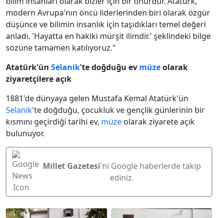
bilim insanları olarak bizler için bir onurdur. Atatürk,
modern Avrupa'nın öncü liderlerinden biri olarak özgür
düşünce ve bilimin insanlık için taşıdıkları temel değeri
anladı. 'Hayatta en hakiki mürşit ilimdir.' şeklindeki bilge
sözüne tamamen katılıyoruz."
Atatürk'ün
Selanik
'te doğduğu ev
müze
olarak
ziyaretçilere açık
1881'de dünyaya gelen Mustafa Kemal Atatürk'ün
Selanik
'te doğduğu, çocukluk ve gençlik günlerinin bir
kısmını geçirdiği tarihi ev,
müze
olarak ziyarete açık
bulunuyor.
Millet Gazetesi
'ni Google haberlerde takip
ediniz.