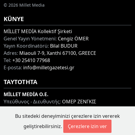
© 2026 Millet Media
KÜNYE
MİLLET MEDİA Kollektif Şirketi
Genel Yayın Yönetmeni:
Cengiz ÖMER
Yayın Koordinatörü:
Bilal BUDUR
Adres:
Miaouli 7-9, Xanthi 67100, GREECE
Tel:
+30 25410 77968
E-posta:
info@milletgazetesi.gr
ΤΑΥΤΟΤΗΤΑ
MİLLET MEDİA O.E.
Υπεύθυνος - Διευθυντής:
ΟΜΕΡ ΖΕΝΓΚΙΣ
Συντονιστής:
ΜΠΟΥΝΤΟΥΡ ΜΠΙΛΑΛ
Bu sitedeki deneyiminizi çerezlere izin vererek
Διεύθυνση:
ΜΙΑΟΥΛΗ 7-9, ΞΑΝΘΗ 67100
Τηλ:
+30 25410 77968
geliştirebilirsiniz.
Çerezlere izin ver
Ηλ. Διεύθυνση:
info@milletgazetesi.gr