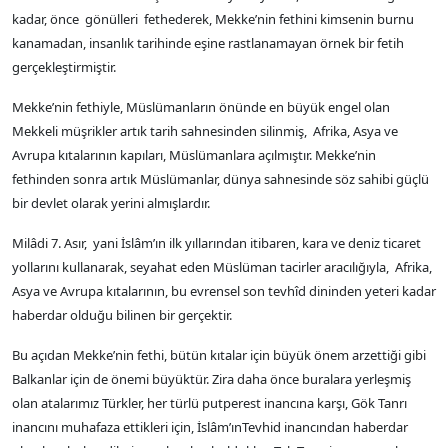
kadar, önce gönülleri fethederek, Mekke’nin fethini kimsenin burnu
kanamadan, insanlık tarihinde eşine rastlanamayan örnek bir fetih
gerçekleştirmiştir.
Mekke’nin fethiyle, Müslümanların önünde en büyük engel olan
Mekkeli müşrikler artık tarih sahnesinden silinmiş, Afrika, Asya ve
Avrupa kıtalarının kapıları, Müslümanlara açılmıştır. Mekke’nin
fethinden sonra artık Müslümanlar, dünya sahnesinde söz sahibi güçlü
bir devlet olarak yerini almışlardır.
Milâdi 7. Asır, yani İslâm’ın ilk yıllarından itibaren, kara ve deniz ticaret
yollarını kullanarak, seyahat eden Müslüman tacirler aracılığıyla, Afrika,
Asya ve Avrupa kıtalarının, bu evrensel son tevhîd dininden yeteri kadar
haberdar olduğu bilinen bir gerçektir.
Bu açıdan Mekke’nin fethi, bütün kıtalar için büyük önem arzettiği gibi
Balkanlar için de önemi büyüktür. Zira daha önce buralara yerleşmiş
olan atalarımız Türkler, her türlü putperest inancına karşı, Gök Tanrı
inancını muhafaza ettikleri için, İslâm’ınTevhid inancından haberdar