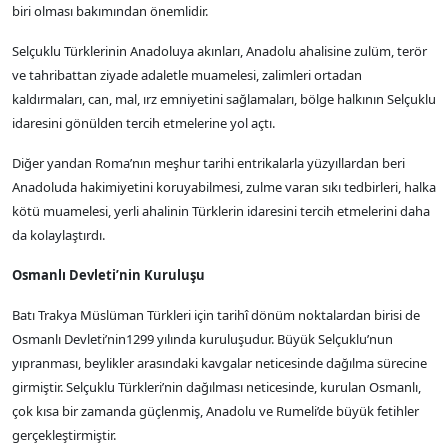
biri olması bakımından önemlidir.
Selçuklu Türklerinin Anadoluya akınları, Anadolu ahalisine zulüm, terör
ve tahribattan ziyade adaletle muamelesi, zalimleri ortadan
kaldırmaları, can, mal, ırz emniyetini sağlamaları, bölge halkının Selçuklu
idaresini gönülden tercih etmelerine yol açtı.
Diğer yandan Roma’nın meşhur tarihi entrikalarla yüzyıllardan beri
Anadoluda hakimiyetini koruyabilmesi, zulme varan sıkı tedbirleri, halka
kötü muamelesi, yerli ahalinin Türklerin idaresini tercih etmelerini daha
da kolaylaştırdı.
Osmanlı Devleti’nin Kuruluşu
Batı Trakya Müslüman Türkleri için tarihî dönüm noktalardan birisi de
Osmanlı Devleti’nin1299 yılında kuruluşudur. Büyük Selçuklu’nun
yıpranması, beylikler arasındaki kavgalar neticesinde dağılma sürecine
girmiştir. Selçuklu Türkleri’nin dağılması neticesinde, kurulan Osmanlı,
çok kısa bir zamanda güçlenmiş, Anadolu ve Rumeli’de büyük fetihler
gerçekleştirmiştir.