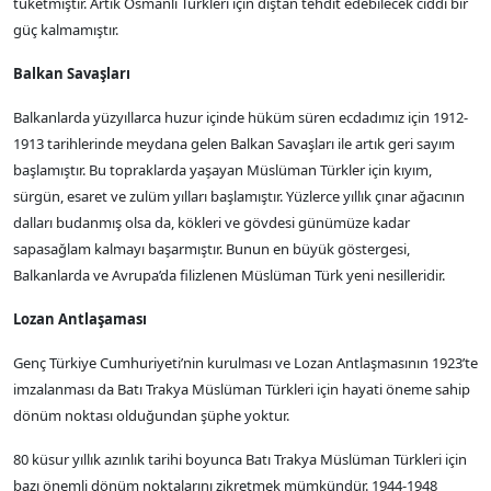
tüketmiştir. Artık Osmanlı Türkleri için dıştan tehdit edebilecek ciddi bir
güç kalmamıştır.
Balkan Savaşları
Balkanlarda yüzyıllarca huzur içinde hüküm süren ecdadımız için 1912-
1913 tarihlerinde meydana gelen Balkan Savaşları ile artık geri sayım
başlamıştır. Bu topraklarda yaşayan Müslüman Türkler için kıyım,
sürgün, esaret ve zulüm yılları başlamıştır. Yüzlerce yıllık çınar ağacının
dalları budanmış olsa da, kökleri ve gövdesi günümüze kadar
sapasağlam kalmayı başarmıştır. Bunun en büyük göstergesi,
Balkanlarda ve Avrupa’da filizlenen Müslüman Türk yeni nesilleridir.
Lozan Antlaşaması
Genç Türkiye Cumhuriyeti’nin kurulması ve Lozan Antlaşmasının 1923’te
imzalanması da Batı Trakya Müslüman Türkleri için hayati öneme sahip
dönüm noktası olduğundan şüphe yoktur.
80 küsur yıllık azınlık tarihi boyunca Batı Trakya Müslüman Türkleri için
bazı önemli dönüm noktalarını zikretmek mümkündür. 1944-1948