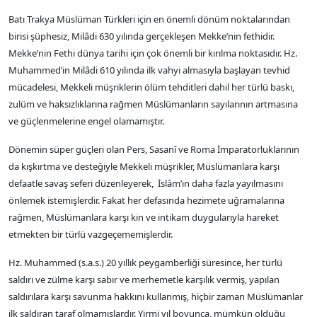
Batı Trakya Müslüman Türkleri için en önemli dönüm noktalarından
birisi şüphesiz, Milâdi 630 yılında gerçekleşen Mekke’nin fethidir.
Mekke’nin Fethi dünya tarihi için çok önemli bir kırılma noktasıdır. Hz.
Muhammed’in Milâdi 610 yılında ilk vahyi almasıyla başlayan tevhid
mücadelesi, Mekkeli müşriklerin ölüm tehditleri dahil her türlü baskı,
zulüm ve haksızlıklarına rağmen Müslümanların sayılarının artmasına
ve güçlenmelerine engel olamamıştır.
Dönemin süper güçleri olan Pers, Sasanî ve Roma İmparatorluklarının
da kışkırtma ve desteğiyle Mekkeli müşrikler, Müslümanlara karşı
defaatle savaş seferi düzenleyerek, İslâm’ın daha fazla yayılmasını
önlemek istemişlerdir. Fakat her defasında hezimete uğramalarına
rağmen, Müslümanlara karşı kin ve intikam duygularıyla hareket
etmekten bir türlü vazgeçememişlerdir.
Hz. Muhammed (s.a.s.) 20 yıllık peygamberliği süresince, her türlü
saldırı ve zülme karşı sabır ve merhemetle karşılık vermiş, yapılan
saldırılara karşı savunma hakkını kullanmış, hiçbir zaman Müslümanlar
ilk saldıran taraf olmamışlardır. Yirmi yıl boyunca, mümkün olduğu