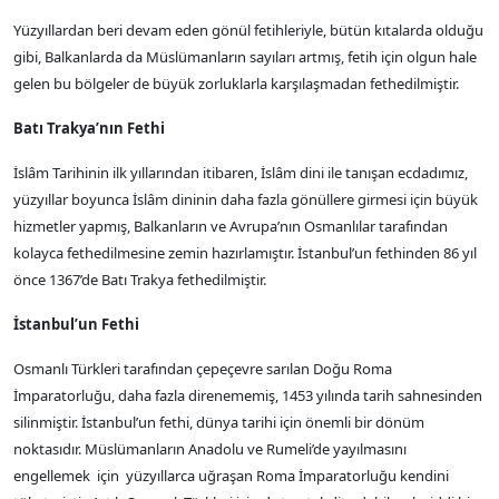
Yüzyıllardan beri devam eden gönül fetihleriyle, bütün kıtalarda olduğu
gibi, Balkanlarda da Müslümanların sayıları artmış, fetih için olgun hale
gelen bu bölgeler de büyük zorluklarla karşılaşmadan fethedilmiştir.
Batı Trakya’nın Fethi
İslâm Tarihinin ilk yıllarından itibaren, İslâm dini ile tanışan ecdadımız,
yüzyıllar boyunca İslâm dininin daha fazla gönüllere girmesi için büyük
hizmetler yapmış, Balkanların ve Avrupa’nın Osmanlılar tarafından
kolayca fethedilmesine zemin hazırlamıştır. İstanbul’un fethinden 86 yıl
önce 1367’de Batı Trakya fethedilmiştir.
İstanbul’un Fethi
Osmanlı Türkleri tarafından çepeçevre sarılan Doğu Roma
İmparatorluğu, daha fazla direnememiş, 1453 yılında tarih sahnesinden
silinmiştir. İstanbul’un fethi, dünya tarihi için önemli bir dönüm
noktasıdır. Müslümanların Anadolu ve Rumeli’de yayılmasını
engellemek için yüzyıllarca uğraşan Roma İmparatorluğu kendini