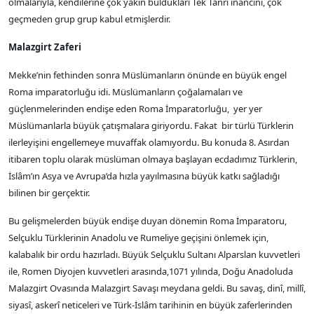
olmalarıyla, kendilerine çok yakın buldukları Tek Tanrı inancını, çok
geçmeden grup grup kabul etmişlerdir.
Malazgirt Zaferi
Mekke’nin fethinden sonra Müslümanların önünde en büyük engel
Roma imparatorluğu idi. Müslümanların çoğalamaları ve
güçlenmelerinden endişe eden Roma İmparatorluğu, yer yer
Müslümanlarla büyük çatışmalara giriyordu. Fakat bir türlü Türklerin
ilerleyişini engellemeye muvaffak olamıyordu. Bu konuda 8. Asırdan
itibaren toplu olarak müslüman olmaya başlayan ecdadımız Türklerin,
İslâm’ın Asya ve Avrupa’da hızla yayılmasına büyük katkı sağladığı
bilinen bir gerçektir.
Bu gelişmelerden büyük endişe duyan dönemin Roma İmparatoru,
Selçuklu Türklerinin Anadolu ve Rumeliye geçişini önlemek için,
kalabalık bir ordu hazırladı. Büyük Selçuklu Sultanı Alparslan kuvvetleri
ile, Romen Diyojen kuvvetleri arasında,1071 yılında, Doğu Anadoluda
Malazgirt Ovasında Malazgirt Savaşı meydana geldi. Bu savaş, dinî, millî,
siyasî, askerî neticeleri ve Türk-İslâm tarihinin en büyük zaferlerinden