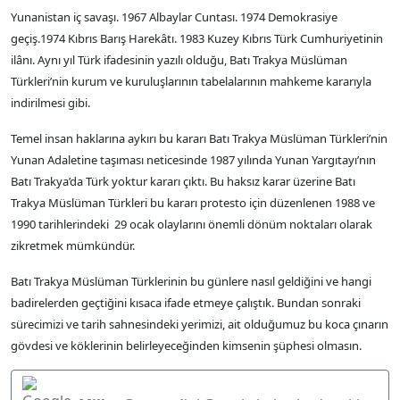
Yunanistan iç savaşı. 1967 Albaylar Cuntası. 1974 Demokrasiye
geçiş.1974 Kıbrıs Barış Harekâtı. 1983 Kuzey Kıbrıs Türk Cumhuriyetinin
ilânı. Aynı yıl Türk ifadesinin yazılı olduğu, Batı Trakya Müslüman
Türkleri’nin kurum ve kuruluşlarının tabelalarının mahkeme kararıyla
indirilmesi gibi.
Temel insan haklarına aykırı bu kararı Batı Trakya Müslüman Türkleri’nin
Yunan Adaletine taşıması neticesinde 1987 yılında Yunan Yargıtayı’nın
Batı Trakya’da Türk yoktur kararı çıktı. Bu haksız karar üzerine Batı
Trakya Müslüman Türkleri bu kararı protesto için düzenlenen 1988 ve
1990 tarihlerindeki 29 ocak olaylarını önemli dönüm noktaları olarak
zikretmek mümkündür.
Batı Trakya Müslüman Türklerinin bu günlere nasıl geldiğini ve hangi
badirelerden geçtiğini kısaca ifade etmeye çalıştık. Bundan sonraki
sürecimizi ve tarih sahnesindeki yerimizi, ait olduğumuz bu koca çınarın
gövdesi ve köklerinin belirleyeceğinden kimsenin şüphesi olmasın.