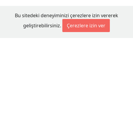
Bu sitedeki deneyiminizi çerezlere izin vererek
geliştirebilirsiniz.
Çerezlere izin ver
© 2026 Millet Media
KÜNYE
MİLLET MEDİA Kollektif Şirketi
Genel Yayın Yönetmeni:
Cengiz ÖMER
Yayın Koordinatörü:
Bilal BUDUR