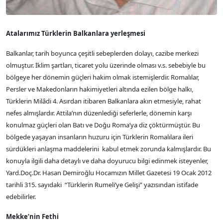
Atalarımız Türklerin Balkanlara yerleşmesi
Balkanlar, tarih boyunca çeşitli sebeplerden dolayı, cazibe merkezi
olmuştur. İklim şartları, ticaret yolu üzerinde olması v.s. sebebiyle bu
bölgeye her dönemin güçleri hakim olmak istemişlerdir. Romalılar,
Persler ve Makedonların hakimiyetleri altında ezilen bölge halkı,
Türklerin Milâdi 4. Asırdan itibaren Balkanlara akın etmesiyle, rahat
nefes almışlardır. Attila’nın düzenlediği seferlerle, dönemin karşı
konulmaz güçleri olan Batı ve Doğu Roma’ya diz çöktürmüştür. Bu
bölgede yaşayan insanların huzuru için Türklerin Romalılara ileri
sürdükleri anlaşma maddelerini kabul etmek zorunda kalmışlardır. Bu
konuyla ilgili daha detaylı ve daha doyurucu bilgi edinmek isteyenler,
Yard.Doç.Dr. Hasan Demiroğlu Hocamızın Millet Gazetesi 19 Ocak 2012
tarihli 315. sayıdaki “Türklerin Rumeli’ye Gelişi” yazısından istifade
edebilirler.
Mekke’nin Fethi