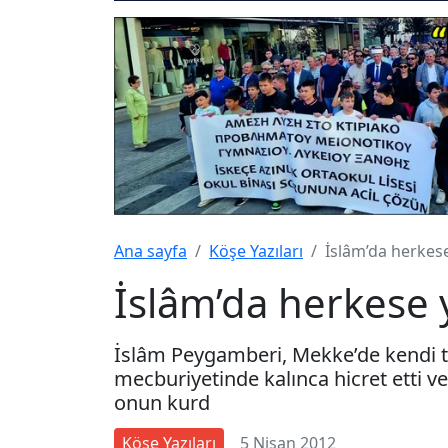
Ana sayfa
Köşe Yazıları
İslâm’da herkese 
İslâm’da herkese y
İslâm Peygamberi, Mekke’de kendi
mecburiyetinde kalınca hicret etti v
onun kurd
Köşe Yazıları
5 Nisan 2012