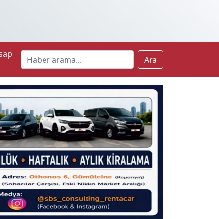
sap
Ara