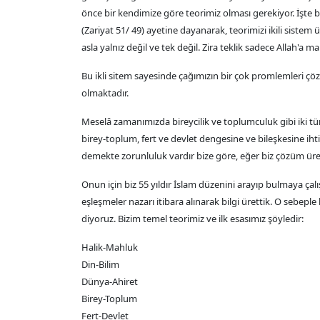
önce bir kendimize göre teorimiz olması gerekiyor. İşte bu
(Zariyat 51/ 49) ayetine dayanarak, teorimizi ikili sistem ü
asla yalnız değil ve tek değil. Zira teklik sadece Allah'a m
Bu ikli sitem sayesinde çağımızın bir çok promlemleri çö
olmaktadır.
Meselâ zamanımızda bireycilik ve toplumculuk gibi iki tü
birey-toplum, fert ve devlet dengesine ve bileşkesine iht
demekte zorunluluk vardır bize göre, eğer biz çözüm üret
Onun için biz 55 yıldır İslam düzenini arayıp bulmaya çal
eşleşmeler nazarı itibara alınarak bilgi ürettik. O sebeple b
diyoruz. Bizim temel teorimiz ve ilk esasımız şöyledir:
Halik-Mahluk
Din-Bilim
Dünya-Ahiret
Birey-Toplum
Fert-Devlet