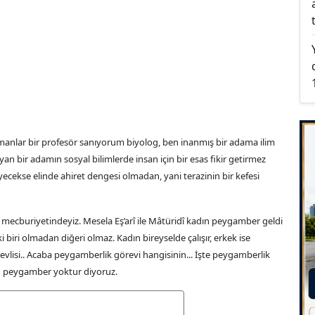
manlar bir profesör sanıyorum biyolog, ben inanmış bir adama ilim
n bir adamın sosyal bilimlerde insan için bir esas fikir getirmez
yecekse elinde ahiret dengesi olmadan, yani terazinin bir kefesi
mecburiyetindeyiz. Mesela Eş’arî ile Mâtüridî kadın peygamber geldi
 biri olmadan diğeri olmaz. Kadın bireyselde çalışır, erkek ise
 görevlisi.. Acaba peygamberlik görevi hangisinin... İşte peygamberlik
dın peygamber yoktur diyoruz.