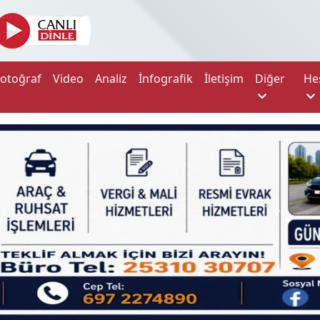
Fotoğraf
Video
Analiz
İnfografik
İletişim
Diğer
He