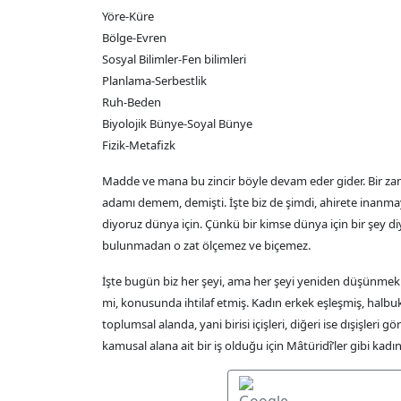
Yöre-Küre
Bölge-Evren
Sosyal Bilimler-Fen bilimleri
Planlama-Serbestlik
Ruh-Beden
Biyolojik Bünye-Soyal Bünye
Fizik-Metafizk
Madde ve mana bu zincir böyle devam eder gider. Bir za
adamı demem, demişti. İşte biz de şimdi, ahirete inanmaya
diyoruz dünya için. Çünkü bir kimse dünya için bir şey di
bulunmadan o zat ölçemez ve biçemez.
İşte bugün biz her şeyi, ama her şeyi yeniden düşünmek 
mi, konusunda ihtilaf etmiş. Kadın erkek eşleşmiş, halbuki
toplumsal alanda, yani birisi içişleri, diğeri ise dışişleri
kamusal alana ait bir iş olduğu için Mâtüridî’ler gibi ka