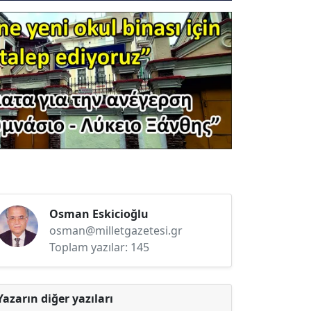
Osman Eskicioğlu
osman@milletgazetesi.gr
Toplam yazılar: 145
Yazarın diğer yazıları