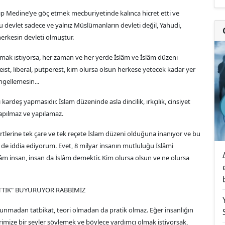
Medine’ye göç etmek mecburiyetinde kalınca hicret etti ve
 devlet sadece ve yalnız Müslümanların devleti değil, Yahudi,
erkesin devleti olmuştur.
amak istiyorsa, her zaman ve her yerde İslâm ve İslâm düzeni
eist, liberal, putperest, kim olursa olsun herkese yetecek kadar yer
engellemesin...
 kardeş yapmasıdır. İslam düzeninde asla dincilik, ırkçılık, cinsiyet
yapılmaz ve yapılamaz.
tlerine tek çare ve tek reçete İslam düzeni olduğuna inanıyor ve bu
e iddia ediyorum. Evet, 8 milyar insanın mutluluğu İslâmi
âm insan, insan da İslâm demektir. Kim olursa olsun ve ne olursa
RATTIK" BUYURUYOR RABBİMİZ
lunmadan tatbikat, teori olmadan da pratik olmaz. Eğer insanlığın
rimize bir şeyler söylemek ve böylece yardımcı olmak istiyorsak,