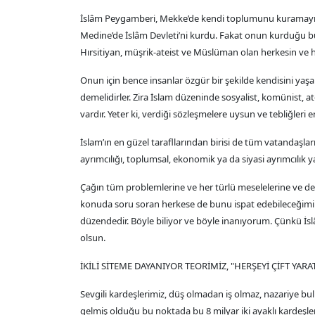
İslâm Peygamberi, Mekke’de kendi toplumunu kuramayıp 
Medine’de İslâm Devleti’ni kurdu. Fakat onun kurduğu bu
Hırsitiyan, müşrik-ateist ve Müslüman olan herkesin ve h
Onun için bence insanlar özgür bir şekilde kendisini yaş
demelidirler. Zira İslam düzeninde sosyalist, komünist, at
vardır. Yeter ki, verdiği sözleşmelere uysun ve tebliğleri 
İslam’ın en güzel tarafllarından birisi de tüm vatandaşları
ayrımcılığı, toplumsal, ekonomik ya da siyasi ayrımcılık 
Çağın tüm problemlerine ve her türlü meselelerine ve der
konuda soru soran herkese de bunu ispat edebileceğimi d
düzendedir. Böyle biliyor ve böyle inanıyorum. Çünkü İsl
olsun.
İKİLİ SİTEME DAYANIYOR TEORİMİZ, "HERŞEYİ ÇİFT YA
Sevgili kardeşlerimiz, düş olmadan iş olmaz, nazariye bu
gelmiş olduğu bu noktada bu 8 milyar iki ayaklı kardeşle