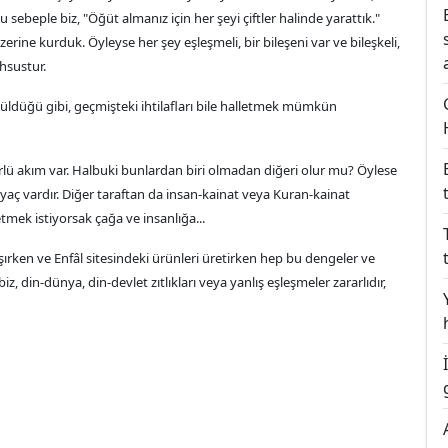
 sebeple biz, "Öğüt almanız için her şeyi çiftler halinde yarattık."
zerine kurduk. Öyleyse her şey eşleşmeli, bir bileşeni var ve bileşkeli,
ahsustur.
züldüğü gibi, geçmişteki ihtilafları bile halletmek mümkün
rlü akım var. Halbuki bunlardan biri olmadan diğeri olur mu? Öylese
iyaç vardır. Diğer taraftan da insan-kainat veya Kuran-kainat
mek istiyorsak çağa ve insanlığa...
ışırken ve Enfâl sitesindeki ürünleri üretirken hep bu dengeler ve
iz, din-dünya, din-devlet zıtlıkları veya yanlış eşleşmeler zararlıdır,