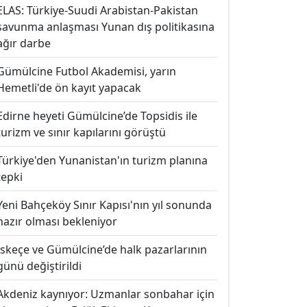
ELAS: Türkiye-Suudi Arabistan-Pakistan
savunma anlaşması Yunan dış politikasına
ağır darbe
Gümülcine Futbol Akademisi, yarın
Hemetli'de ön kayıt yapacak
Edirne heyeti Gümülcine’de Topsidis ile
turizm ve sınır kapılarını görüştü
Türkiye'den Yunanistan'ın turizm planına
tepki
Yeni Bahçeköy Sınır Kapısı'nın yıl sonunda
hazır olması bekleniyor
İskeçe ve Gümülcine’de halk pazarlarının
günü değiştirildi
Akdeniz kaynıyor: Uzmanlar sonbahar için