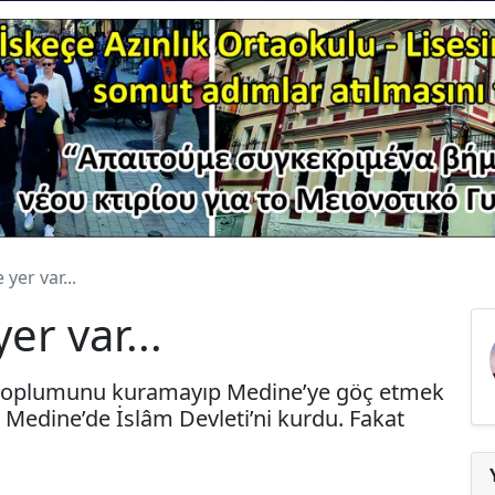
yer var...
er var...
 toplumunu kuramayıp Medine’ye göç etmek
e Medine’de İslâm Devleti’ni kurdu. Fakat