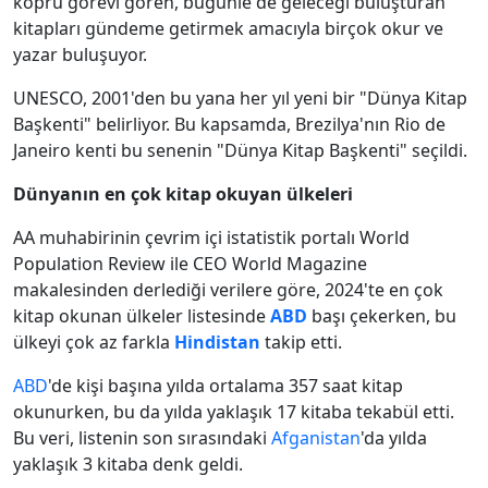
köprü görevi gören, bugünle de geleceği buluşturan
kitapları gündeme getirmek amacıyla birçok okur ve
yazar buluşuyor.
UNESCO, 2001'den bu yana her yıl yeni bir "Dünya Kitap
Başkenti" belirliyor. Bu kapsamda, Brezilya'nın Rio de
Janeiro kenti bu senenin "Dünya Kitap Başkenti" seçildi.
Dünyanın en çok kitap okuyan ülkeleri
AA muhabirinin çevrim içi istatistik portalı World
Population Review ile CEO World Magazine
makalesinden derlediği verilere göre, 2024'te en çok
kitap okunan ülkeler listesinde
ABD
başı çekerken, bu
ülkeyi çok az farkla
Hindistan
takip etti.
ABD
'de kişi başına yılda ortalama 357 saat kitap
okunurken, bu da yılda yaklaşık 17 kitaba tekabül etti.
Bu veri, listenin son sırasındaki
Afganistan
'da yılda
yaklaşık 3 kitaba denk geldi.