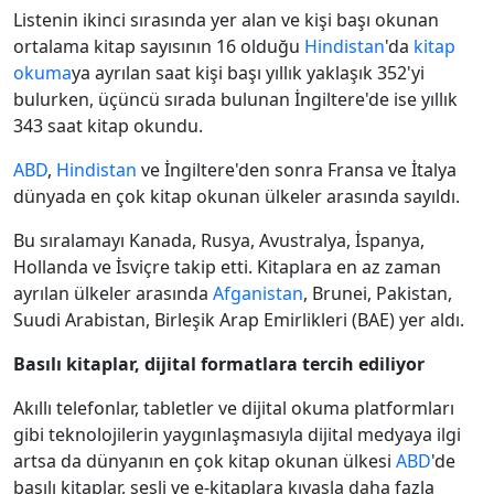
Listenin ikinci sırasında yer alan ve kişi başı okunan
ortalama kitap sayısının 16 olduğu
Hindistan
'da
kitap
okuma
ya ayrılan saat kişi başı yıllık yaklaşık 352'yi
bulurken, üçüncü sırada bulunan İngiltere'de ise yıllık
343 saat kitap okundu.
ABD
,
Hindistan
ve İngiltere'den sonra Fransa ve İtalya
dünyada en çok kitap okunan ülkeler arasında sayıldı.
Bu sıralamayı Kanada, Rusya, Avustralya, İspanya,
Hollanda ve İsviçre takip etti. Kitaplara en az zaman
ayrılan ülkeler arasında
Afganistan
, Brunei, Pakistan,
Suudi Arabistan, Birleşik Arap Emirlikleri (BAE) yer aldı.
Basılı kitaplar, dijital formatlara tercih ediliyor
Akıllı telefonlar, tabletler ve dijital okuma platformları
gibi teknolojilerin yaygınlaşmasıyla dijital medyaya ilgi
artsa da dünyanın en çok kitap okunan ülkesi
ABD
'de
basılı kitaplar, sesli ve e-kitaplara kıyasla daha fazla