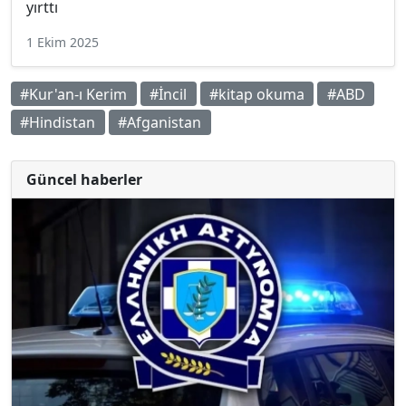
yırttı
1 Ekim 2025
#Kur'an-ı Kerim
#İncil
#kitap okuma
#ABD
#Hindistan
#Afganistan
Güncel haberler