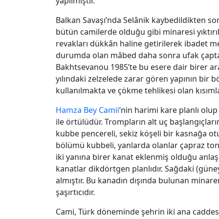
yapılmıştır.
Balkan Savaşı’nda Selânik kaybedildikten s
bütün camilerde olduğu gibi minaresi yıktı
revakları dükkân haline getirilerek ibadet m
durumda olan mâbed daha sonra ufak çapt
Bakhtsevanou 1985’te bu esere dair birer ara
yılındaki zelzelede zarar gören yapının bi
kullanılmakta ve çökme tehlikesi olan kısıml
Hamza Bey Camii
’nin harimi kare planlı olu
ile örtülüdür. Trompların alt uç başlangıçlar
kubbe pencereli, sekiz köşeli bir kasnağa o
bölümü kubbeli, yanlarda olanlar çapraz ton
iki yanına birer kanat eklenmiş olduğu anla
kanatlar dikdörtgen planlıdır. Sağdaki (güne
almıştır. Bu kanadın dışında bulunan minare
şaşırtıcıdır.
Cami, Türk döneminde şehrin iki ana caddes