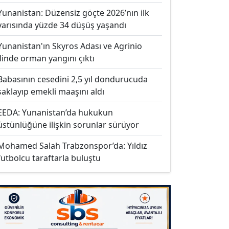
Yunanistan: Düzensiz göçte 2026’nın ilk
yarısında yüzde 34 düşüş yaşandı
Yunanistan'ın Skyros Adası ve Agrinio
ilinde orman yangını çıktı
Babasının cesedini 2,5 yıl dondurucuda
saklayıp emekli maaşını aldı
EEDA: Yunanistan’da hukukun
üstünlüğüne ilişkin sorunlar sürüyor
Mohamed Salah Trabzonspor’da: Yıldız
futbolcu taraftarla buluştu