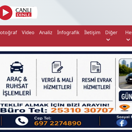
Fotoğraf
Video
Analiz
İnfografik
İletişim
Diğer
He