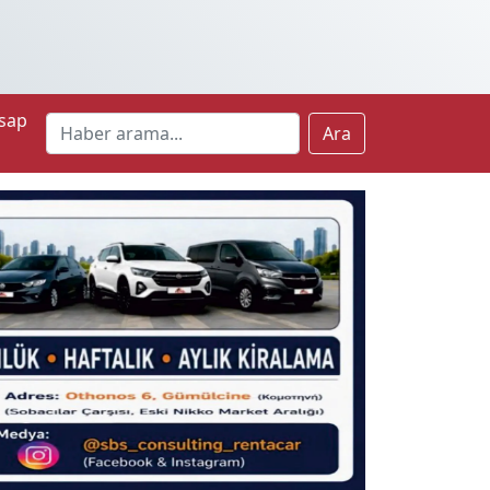
sap
Ara