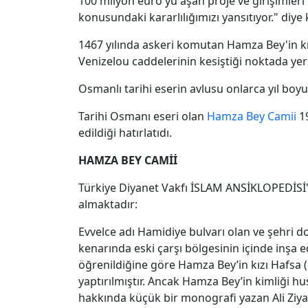
100 milyon euro'yu aşan proje ve girişimleri
konusundaki kararlılığımızı yansıtıyor." diye
1467 yılında askeri komutan Hamza Bey'in kı
Venizelou caddelerinin kesiştiği noktada yer 
Osmanlı tarihi eserin avlusu onlarca yıl boyu
Tarihi Osmanı eseri olan
Hamza Bey Camii
19
edildiği hatırlatıdı.
HAMZA BEY CAMİİ
Türkiye Diyanet Vakfı İSLAM ANSİKLOPEDİSİ'nd
almaktadır:
Evvelce adı Hamidiye bulvarı olan ve şehri
kenarında eski çarşı bölgesinin içinde inşa ed
öğrenildiğine göre Hamza Bey’in kızı Hafsa (
yaptırılmıştır. Ancak Hamza Bey’in kimliği 
hakkında küçük bir monografi yazan Ali Ziy