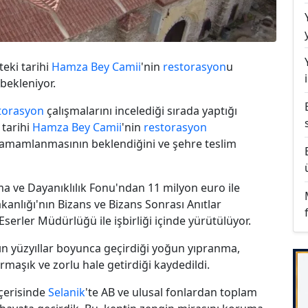
'teki tarihi
Hamza Bey Camii
'nin
restorasyon
u
bekleniyor.
torasyon
çalışmalarını incelediği sırada yaptığı
 tarihi
Hamza Bey Camii
'nin
restorasyon
 tamamlanmasının beklendiğini ve şehre teslim
a ve Dayanıklılık Fonu'ndan 11 milyon euro ile
kanlığı'nın Bizans ve Bizans Sonrası Anıtlar
Eserler Müdürlüğü ile işbirliği içinde yürütülüyor.
tın yüzyıllar boyunca geçirdiği yoğun yıpranma,
rmaşık ve zorlu hale getirdiği kaydedildi.
içerisinde
Selanik
'te AB ve ulusal fonlardan toplam