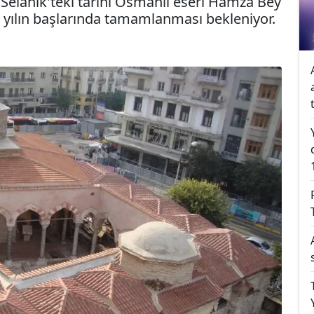
 Selanik'teki tarihi Osmanlı eseri Hamza Bey
yılın başlarında tamamlanması bekleniyor.