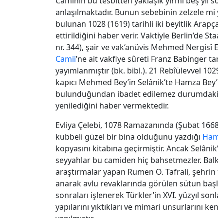
Caminin bu tesbitten yaklaşık yirmi beş yıl
anlaşılmaktadır. Bunun sebebinin zelzele m
bulunan 1028 (1619) tarihli iki beyitlik Arapç
ettirildiğini haber verir. Vaktiyle Berlin’de
nr. 344), şair ve vak‘anüvis Mehmed Nergisî E
Camii
’ne ait vakfiye sûreti Franz Babinger t
yayımlanmıştır (bk. bibl.). 21 Rebîülevvel 102
kapıcı Mehmed Bey’in Selânik’te Hamza Bey’i
bulunduğundan ibadet edilemez durumdaki c
yenilediğini haber vermektedir.
Evliya Çelebi, 1078 Ramazanında (Şubat 1668)
kubbeli güzel bir bina olduğunu yazdığı
Ham
kopyasını kitabına geçirmiştir. Ancak Selânik
seyyahlar bu camiden hiç bahsetmezler. Balka
araştırmalar yapan Rumen O. Tafrali, şehrin 
anarak avlu revaklarında görülen sütun başlı
sonraları işlenerek Türkler’in XVI. yüzyıl so
yapılarını yıktıkları ve mimari unsurlarını ke