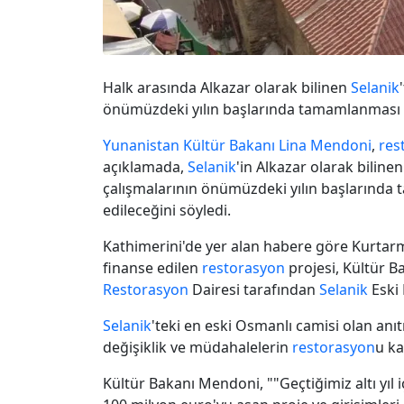
Halk arasında Alkazar olarak bilinen
Selanik
önümüzdeki yılın başlarında tamamlanması 
Yunanistan Kültür Bakanı
Lina Mendoni
,
res
açıklamada,
Selanik
'in Alkazar olarak bilinen
çalışmalarının önümüzdeki yılın başlarında
edileceğini söyledi.
Kathimerini'de yer alan habere göre Kurtarm
finanse edilen
restorasyon
projesi, Kültür Ba
Restorasyon
Dairesi tarafından
Selanik
Eski 
Selanik
'teki en eski Osmanlı camisi olan anı
değişiklik ve müdahalelerin
restorasyon
u ka
Kültür Bakanı Mendoni, ""Geçtiğimiz altı yıl 