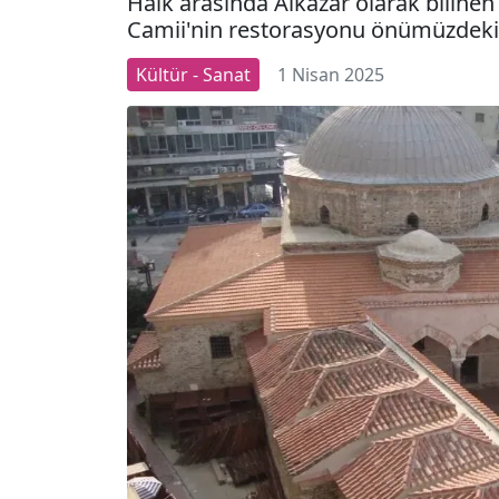
Halk arasında Alkazar olarak bilinen
Camii'nin restorasyonu önümüzdeki 
Kültür - Sanat
1 Nisan 2025