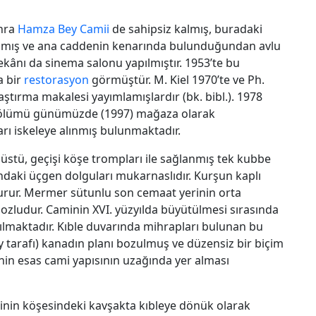
onra
Hamza Bey Camii
de sahipsiz kalmış, buradaki
rılmış ve ana caddenin kenarında bulunduğundan avlu
ekânı da sinema salonu yapılmıştır. 1953’te bu
a bir
restorasyon
görmüştür. M. Kiel 1970’te ve Ph.
ştırma makalesi yayımlamışlardır (bk. bibl.). 1978
r bölümü günümüzde (1997) mağaza olarak
arı iskeleye alınmış bulunmaktadır.
p üstü, geçişi köşe trompları ile sağlanmış tek kubbe
ındaki üçgen dolguları mukarnaslıdır. Kurşun kaplı
turur. Mermer sütunlu son cemaat yerinin orta
ozludur. Caminin XVI. yüzyılda büyütülmesi sırasında
şılmaktadır. Kıble duvarında mihrapları bulunan bu
y tarafı) kanadın planı bozulmuş ve düzensiz bir biçim
nin esas cami yapısının uzağında yer alması
inin köşesindeki kavşakta kıbleye dönük olarak