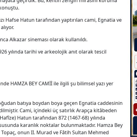
 hayata geçirdik. Bu, kentin zengin mirasını koruma
 konuştu.
zı Hafse Hatun tarafından yaptırılan cami, Egnatia ve
alıyor.
nca Alkazar sineması olarak kullanıldı.
26 yılında tarihi ve arkeolojik anıt olarak tescil
e HAMZA BEY CAMİİ ile ilgili şu bilimsel yazı yer
 doğudan batıya boydan boya geçen Egnatia caddesinin
ilmiştir. Cami, içindeki üç satırlık Arapça kitâbeden
Hafîze) Hatun tarafından 872 (1467-68) yılında
hususunda karanlık noktalar bulunmaktadır. Hamza Bey
a Topaç, onun II. Murad ve Fâtih Sultan Mehmed