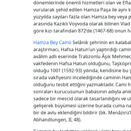
dönemlerinde önemli hizmetleri olan ve Eflak
vurularak şehid edilen Hamza Paşa ile aynı ki
yüzyılda sayıları fazla olan Hamza bey veya 
arasında Kazıklı Voyvoda olarak bilinen Vlad
göre kızı tarafından 872’de (1467-68) onun 
Hamza Bey Camii
Selânik şehrinin en kalaba
araştırmacı, Hafsa Hatun’un yaptırdığı camin
avâlim adlı eserinde Trabzonlu Âşık Mehme
vakfedenin Hafsa Hatun olduğunu, Taşköpri
olduğu 1001 (1592-93) yılında, kendisine bu şe
sırada vakfiyesini incelediğinde caminin Ham
olduğunu tesbit ettiğini yazmaktadır. Cami h
sonraları kurucusunun babasının adıyla anıl
sadece bir mescid olarak tasarlandığını ve uf
gelişerek büyümesi üzerine burada cuma nam
bir de avlu eklendiğini bildirir (bk. Menâzırü
Abhandlungen, II, 48).