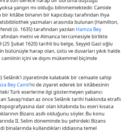
 sonra son derece harap bir duruma düştüğü
i yoksa yangın mı olduğu bilinmemektedir. Camide
a bir kitâbe binanın bir kapıcıbaşı tarafından ihya
 Staatsbibliothek yazmaları arasında bulunan (Hamilton,
fendi (ö. 1635) tarafından yazılan
Hamza Bey
arafından metni ve Almanca tercümesiyle birlikte
9 (25 Şubat 1620) tarihli bu belge, Seyyid Gazi oğlu
n bütünüyle harap olan, üstü ve duvarları yıkık halde
amiinin içini ve dışını mükemmel biçimde
 Selânik’i ziyaretinde kalabalık bir cemaate sahip
za Bey Camii
’ni de ziyaret ederek bir kitâbesinin
’teki Türk eserlerine ilgi göstermeyen yabancı
n Savaşı’ndan az önce Selânik tarihi hakkında etraflı
topografyasına dair olan kitabında bu eseri kısaca
klarının Bizans asıllı olduğunu söyler. Bu konu
nlarında II. Selim döneminde bu şehirdeki Bizans
ndi binalarında kullandıkları iddiasına temel