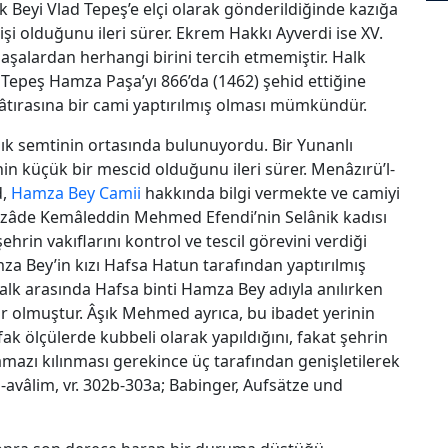
 Beyi Vlad Tepeş’e elçi olarak gönderildiğinde kazığa
şi olduğunu ileri sürer. Ekrem Hakkı Ayverdi ise XV.
paşalardan herhangi birini tercih etmemiştir. Halk
 Tepeş Hamza Paşa’yı 866’da (1462) şehid ettiğine
hâtırasına bir cami yaptırılmış olması mümkündür.
lık semtinin ortasında bulunuyordu. Bir Yunanlı
in küçük bir mescid olduğunu ileri sürer. Menâzırü’l-
d,
Hamza Bey Camii
hakkında bilgi vermekte ve camiyi
zâde Kemâleddin Mehmed Efendi’nin Selânik kadısı
hrin vakıflarını kontrol ve tescil görevini verdiği
za Bey’in kızı Hafsa Hatun tarafından yaptırılmış
alk arasında Hafsa binti Hamza Bey adıyla anılırken
ır olmuştur. Âşık Mehmed ayrıca, bu ibadet yerinin
ak ölçülerde kubbeli olarak yapıldığını, fakat şehrin
azı kılınması gerekince üç tarafından genişletilerek
’l-avâlim, vr. 302b-303a; Babinger, Aufsätze und