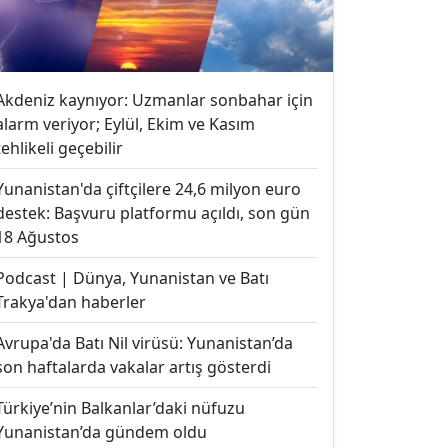
Akdeniz kaynıyor: Uzmanlar sonbahar için
alarm veriyor; Eylül, Ekim ve Kasım
tehlikeli geçebilir
Yunanistan'da çiftçilere 24,6 milyon euro
destek: Başvuru platformu açıldı, son gün
18 Ağustos
Podcast | Dünya, Yunanistan ve Batı
Trakya'dan haberler
Avrupa'da Batı Nil virüsü: Yunanistan’da
son haftalarda vakalar artış gösterdi
Türkiye’nin Balkanlar’daki nüfuzu
Yunanistan’da gündem oldu