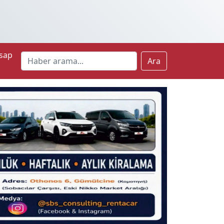
sap
Ara