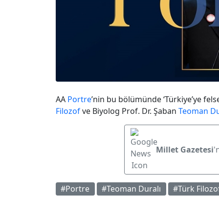
AA
Portre
’nin bu bölümünde ‘Türkiye’ye fel
Filozof
ve Biyolog Prof. Dr. Şaban
Teoman Du
Millet Gazetesi
'
#Portre
#Teoman Duralı
#Türk Filozo