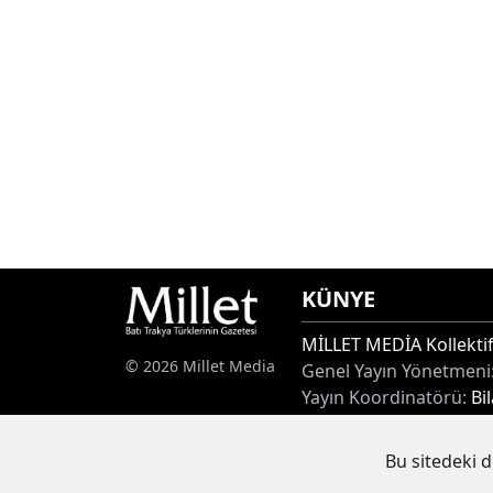
KÜNYE
MİLLET MEDİA Kollektif
© 2026 Millet Media
Genel Yayın Yönetmeni
Yayın Koordinatörü:
Bi
Adres:
Miaouli 7-9, Xan
Tel:
+30 25410 77968
Bu sitedeki d
E-posta:
info@milletgaz