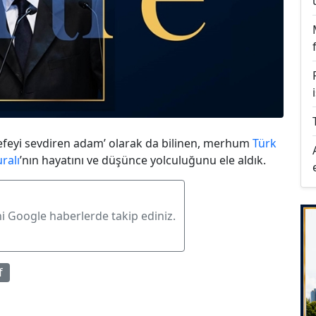
sefeyi sevdiren adam’ olarak da bilinen, merhum
Türk
ralı
’nın hayatını ve düşünce yolculuğunu ele aldık.
ni Google haberlerde takip ediniz.
f