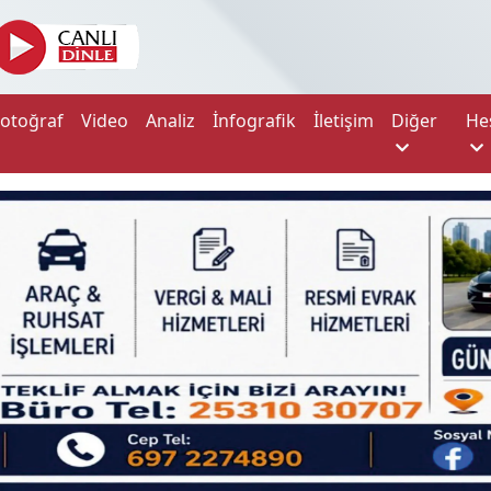
Fotoğraf
Video
Analiz
İnfografik
İletişim
Diğer
He