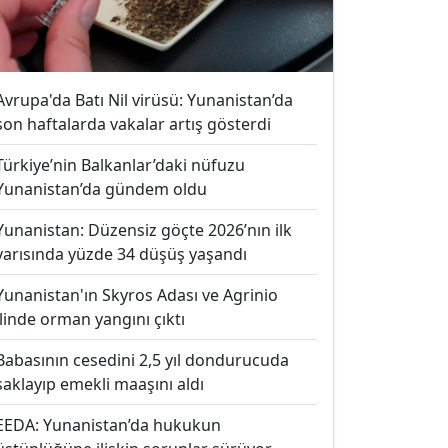
Avrupa'da Batı Nil virüsü: Yunanistan’da
son haftalarda vakalar artış gösterdi
Türkiye’nin Balkanlar’daki nüfuzu
Yunanistan’da gündem oldu
Yunanistan: Düzensiz göçte 2026’nın ilk
yarısında yüzde 34 düşüş yaşandı
Yunanistan'ın Skyros Adası ve Agrinio
ilinde orman yangını çıktı
Babasının cesedini 2,5 yıl dondurucuda
saklayıp emekli maaşını aldı
EEDA: Yunanistan’da hukukun