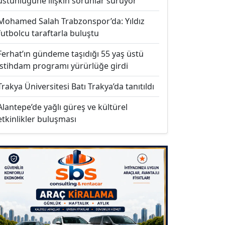
üstünlüğüne ilişkin sorunlar sürüyor
Mohamed Salah Trabzonspor’da: Yıldız
futbolcu taraftarla buluştu
Ferhat’ın gündeme taşıdığı 55 yaş üstü
istihdam programı yürürlüğe girdi
Trakya Üniversitesi Batı Trakya’da tanıtıldı
Alantepe’de yağlı güreş ve kültürel
etkinlikler buluşması