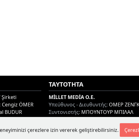
ΤΑΥΤΟΤΗΤΑ
 Şirketi
MİLLET MEDİA O.E.
:
Cengiz ÖMER
Υπεύθυνος - Διευθυντής:
ΟΜΕΡ ΖΕΝΓΚ
lal BUDUR
Συντονιστής:
ΜΠΟΥΝΤΟΥΡ ΜΠΙΛΑΛ
thi 67100, GREECE
Διεύθυνση:
ΜΙΑΟΥΛΗ 7-9, ΞΑΝΘΗ 671
Τηλ:
+30 25410 77968
eneyiminizi çerezlere izin vererek geliştirebilirsiniz.
Çerezl
etesi.gr
Ηλ. Διεύθυνση:
info@milletgazetesi.gr