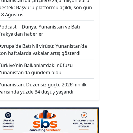
Yunanistan'da çiftçilere 24,6 milyon euro
destek: Başvuru platformu açıldı, son gün
18 Ağustos
Podcast | Dünya, Yunanistan ve Batı
Trakya'dan haberler
Avrupa'da Batı Nil virüsü: Yunanistan’da
son haftalarda vakalar artış gösterdi
Türkiye’nin Balkanlar’daki nüfuzu
Yunanistan’da gündem oldu
Yunanistan: Düzensiz göçte 2026’nın ilk
yarısında yüzde 34 düşüş yaşandı