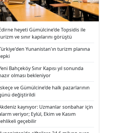
Edirne heyeti Gümülcine’de Topsidis ile
turizm ve sınır kapılarını görüştü
Türkiye'den Yunanistan'ın turizm planına
tepki
Yeni Bahçeköy Sınır Kapısı yıl sonunda
hazır olması bekleniyor
İskeçe ve Gümülcine’de halk pazarlarının
günü değiştirildi
Akdeniz kaynıyor: Uzmanlar sonbahar için
alarm veriyor; Eylül, Ekim ve Kasım
tehlikeli geçebilir