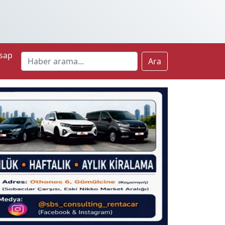
sap
Ara