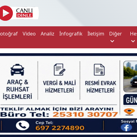
Fotoğraf
Video
Analiz
İnfografik
İletişim
Diğer
He