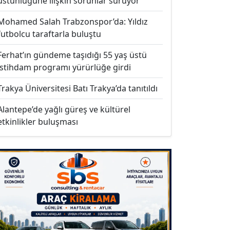
üstünlüğüne ilişkin sorunlar sürüyor
Mohamed Salah Trabzonspor’da: Yıldız
futbolcu taraftarla buluştu
Ferhat’ın gündeme taşıdığı 55 yaş üstü
istihdam programı yürürlüğe girdi
Trakya Üniversitesi Batı Trakya’da tanıtıldı
Alantepe’de yağlı güreş ve kültürel
etkinlikler buluşması