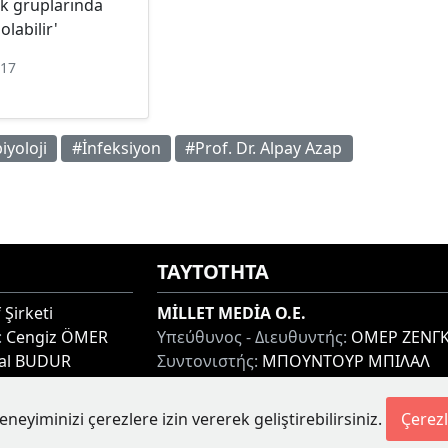
isk gruplarında
olabilir'
017
iyoloji
#İnfeksiyon
#Prof. Dr. Alpay Azap
ΤΑΥΤΟΤΗΤΑ
 Şirketi
MİLLET MEDİA O.E.
:
Cengiz ÖMER
Υπεύθυνος - Διευθυντής:
ΟΜΕΡ ΖΕΝΓΚ
lal BUDUR
Συντονιστής:
ΜΠΟΥΝΤΟΥΡ ΜΠΙΛΑΛ
thi 67100, GREECE
Διεύθυνση:
ΜΙΑΟΥΛΗ 7-9, ΞΑΝΘΗ 671
Τηλ:
+30 25410 77968
eneyiminizi çerezlere izin vererek geliştirebilirsiniz.
Çerezl
etesi.gr
Ηλ. Διεύθυνση:
info@milletgazetesi.gr