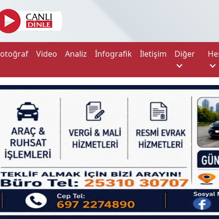
Fotoğraf
Video
Analiz
İnfografik
İletişim
Diğer
He