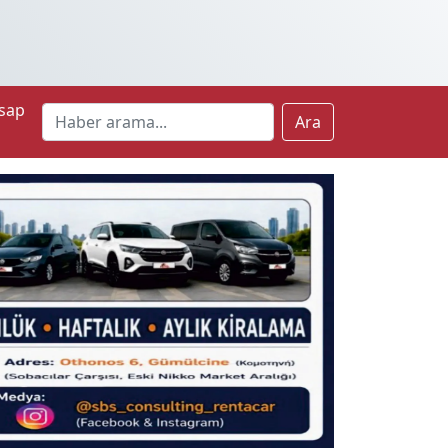
sap
Ara