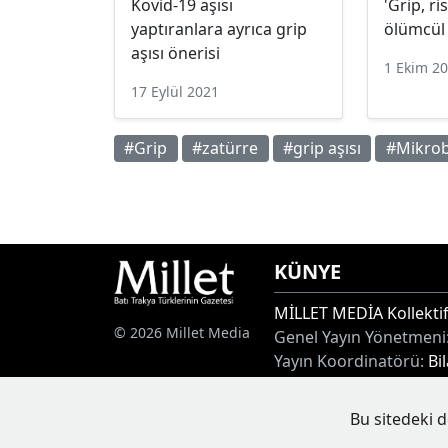
Kovid-19 aşısı
'Grip, r
yaptıranlara ayrıca grip
ölümcül 
aşısı önerisi
1 Ekim 2
17 Eylül 2021
#Grip
#zatürre
#grip aşısı
#Mikrob
KÜNYE
MİLLET MEDİA Kollektif
© 2026 Millet Media
Genel Yayın Yönetmeni
Yayın Koordinatörü:
Bi
Adres:
Miaouli 7-9, Xan
Tel:
+30 25410 77968
Bu sitedeki d
E-posta:
info@milletgaz