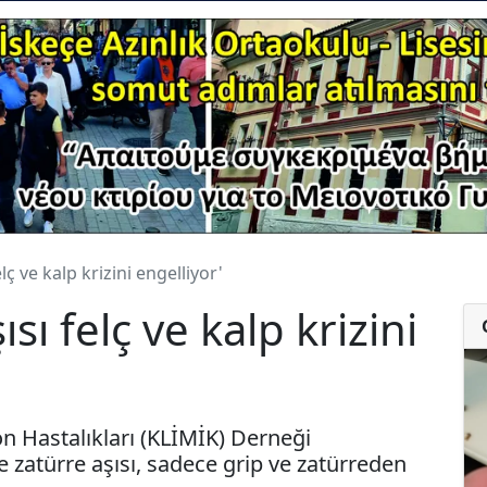
lç ve kalp krizini engelliyor'
sı felç ve kalp krizini
on Hastalıkları (KLİMİK) Derneği
e zatürre aşısı, sadece grip ve zatürreden