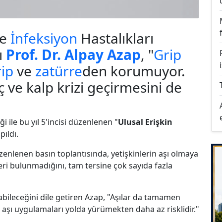
e
İnfeksiyon
Hastalıkları
ı
Prof. Dr. Alpay Azap
, "
Grip
rip
ve
zatürre
den korumuyor.
lç ve kalp krizi geçirmesini de
i ile bu yıl 5'incisi düzenlenen "
Ulusal Erişkin
pıldı.
nlenen basın toplantısında, yetişkinlerin aşı olmaya
ileri bulunmadığını, tam tersine çok sayıda fazla
labileceğini dile getiren Azap, "Aşılar da tamamen
iz, aşı uygulamaları yolda yürümekten daha az risklidir."