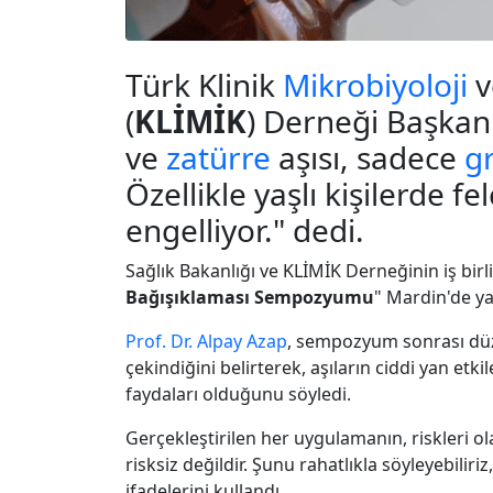
Türk Klinik
Mikrobiyoloji
v
(
KLİMİK
) Derneği Başkan
ve
zatürre
aşısı, sadece
g
Özellikle yaşlı kişilerde fe
engelliyor." dedi.
Sağlık Bakanlığı ve KLİMİK Derneğinin iş birliğ
Bağışıklaması Sempozyumu
" Mardin'de ya
Prof. Dr. Alpay Azap
, sempozyum sonrası düze
çekindiğini belirterek, aşıların ciddi yan etk
faydaları olduğunu söyledi.
Gerçekleştirilen her uygulamanın, riskleri o
risksiz değildir. Şunu rahatlıkla söyleyebilir
ifadelerini kullandı.