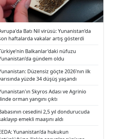
Avrupa'da Batı Nil virüsü: Yunanistan’da
son haftalarda vakalar artış gösterdi
Türkiye’nin Balkanlar’daki nüfuzu
Yunanistan’da gündem oldu
Yunanistan: Düzensiz göçte 2026’nın ilk
yarısında yüzde 34 düşüş yaşandı
Yunanistan'ın Skyros Adası ve Agrinio
ilinde orman yangını çıktı
Babasının cesedini 2,5 yıl dondurucuda
saklayıp emekli maaşını aldı
EEDA: Yunanistan’da hukukun