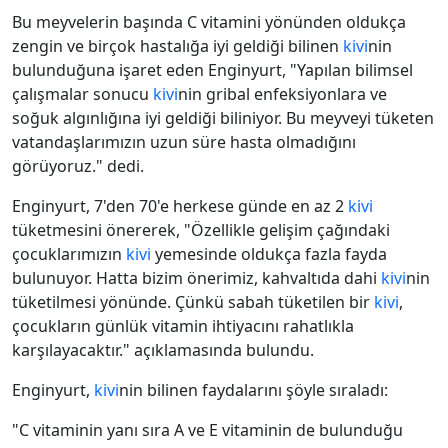
Bu meyvelerin başında C vitamini yönünden oldukça
zengin ve birçok hastalığa iyi geldiği bilinen
kivi
nin
bulunduğuna işaret eden Enginyurt, "Yapılan bilimsel
çalışmalar sonucu
kivi
nin gribal enfeksiyonlara ve
soğuk algınlığına iyi geldiği biliniyor. Bu meyveyi tüketen
vatandaşlarımızın uzun süre hasta olmadığını
görüyoruz." dedi.
Enginyurt, 7'den 70'e herkese günde en az 2
kivi
tüketmesini önererek, "Özellikle gelişim çağındaki
çocuklarımızın
kivi
yemesinde oldukça fazla fayda
bulunuyor. Hatta bizim önerimiz, kahvaltıda dahi
kivi
nin
tüketilmesi yönünde. Çünkü sabah tüketilen bir
kivi
,
çocukların günlük vitamin ihtiyacını rahatlıkla
karşılayacaktır." açıklamasında bulundu.
Enginyurt,
kivi
nin bilinen faydalarını şöyle sıraladı:
"C vitaminin yanı sıra A ve E vitaminin de bulunduğu