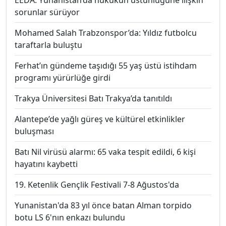
EEDA: Yunanistan’da hukukun üstünlüğüne ilişkin
sorunlar sürüyor
Mohamed Salah Trabzonspor’da: Yıldız futbolcu
taraftarla buluştu
Ferhat’ın gündeme taşıdığı 55 yaş üstü istihdam
programı yürürlüğe girdi
Trakya Üniversitesi Batı Trakya’da tanıtıldı
Alantepe’de yağlı güreş ve kültürel etkinlikler
buluşması
Batı Nil virüsü alarmı: 65 vaka tespit edildi, 6 kişi
hayatını kaybetti
19. Ketenlik Gençlik Festivali 7-8 Ağustos'da
Yunanistan'da 83 yıl önce batan Alman torpido
botu LS 6'nın enkazı bulundu