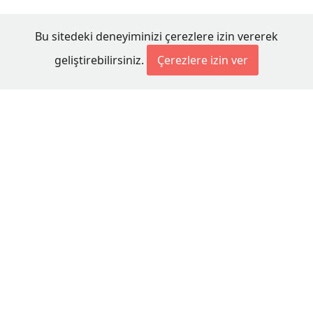
Bu sitedeki deneyiminizi çerezlere izin vererek
geliştirebilirsiniz.
Çerezlere izin ver
© 2026 Millet Media
KÜNYE
MİLLET MEDİA Kollektif Şirketi
Genel Yayın Yönetmeni:
Cengiz ÖMER
Yayın Koordinatörü:
Bilal BUDUR