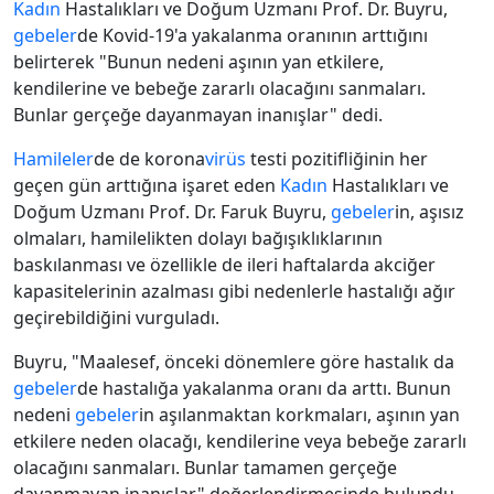
Kadın
Hastalıkları ve Doğum Uzmanı Prof. Dr. Buyru,
gebeler
de Kovid-19'a yakalanma oranının arttığını
belirterek "Bunun nedeni aşının yan etkilere,
kendilerine ve bebeğe zararlı olacağını sanmaları.
Bunlar gerçeğe dayanmayan inanışlar" dedi.
Hamileler
de de korona
virüs
testi pozitifliğinin her
geçen gün arttığına işaret eden
Kadın
Hastalıkları ve
Doğum Uzmanı Prof. Dr. Faruk Buyru,
gebeler
in, aşısız
olmaları, hamilelikten dolayı bağışıklıklarının
baskılanması ve özellikle de ileri haftalarda akciğer
kapasitelerinin azalması gibi nedenlerle hastalığı ağır
geçirebildiğini vurguladı.
Buyru, "Maalesef, önceki dönemlere göre hastalık da
gebeler
de hastalığa yakalanma oranı da arttı. Bunun
nedeni
gebeler
in aşılanmaktan korkmaları, aşının yan
etkilere neden olacağı, kendilerine veya bebeğe zararlı
olacağını sanmaları. Bunlar tamamen gerçeğe