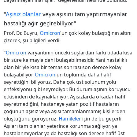
dayanmayan inanışlar." değerlendirmesinde bulundu.
"
Aşısız olanlar
veya aşısını tam yaptırmayanlar
hastalığı ağır geçirebiliyor"
Prof. Dr. Buyru,
Omicron
'un çok kolay bulaştığının altını
çizerek, şu bilgileri verdi:
"
Omicron
varyantının önceki suşlardan farkı odada kısa
bir süre kalmayla dahi bulaşabilmesidir. Yani hastalıklı
olan biriyle kısa bir temas sonrası son derece kolay
bulaşabiliyor.
Omicron
'un toplumda daha hafif
seyrettiğini biliyoruz. Daha çok üst solunum yolu
enfeksiyonu gibi seyrediyor. Bu durum aşının koruyucu
etkisinden de kaynaklanıyor. Aşısızlarda o kadar hafif
seyretmediğini, hastaneye yatan pozitif hastaların
çoğunun aşısız veya aşısı tamamlanmamış kişilerden
oluştuğunu görüyoruz.
Hamileler
için de bu geçerli.
Aşıları tam olanlar yeterince korunma sağlıyor, ya
hastalanmıyorlar ya da hastalığı son derece hafif üst