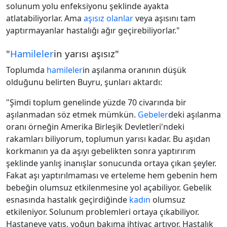
solunum yolu enfeksiyonu şeklinde ayakta
atlatabiliyorlar. Ama
aşısız olanlar
veya aşısını tam
yaptırmayanlar hastalığı ağır geçirebiliyorlar."
"
Hamileler
in yarısı aşısız"
Toplumda
hamileler
in aşılanma oranının düşük
olduğunu belirten Buyru, şunları aktardı:
"Şimdi toplum genelinde yüzde 70 civarında bir
aşılanmadan söz etmek mümkün.
Gebeler
deki aşılanma
oranı örneğin Amerika Birleşik Devletleri'ndeki
rakamları biliyorum, toplumun yarısı kadar. Bu aşıdan
korkmanın ya da aşıyı gebelikten sonra yaptırırım
şeklinde yanlış inanışlar sonucunda ortaya çıkan şeyler.
Fakat aşı yaptırılmaması ve erteleme hem gebenin hem
bebeğin olumsuz etkilenmesine yol açabiliyor. Gebelik
esnasında hastalık geçirdiğinde
kadın
olumsuz
etkileniyor. Solunum problemleri ortaya çıkabiliyor.
Hastaneye yatış, yoğun bakıma ihtiyaç artıyor. Hastalık