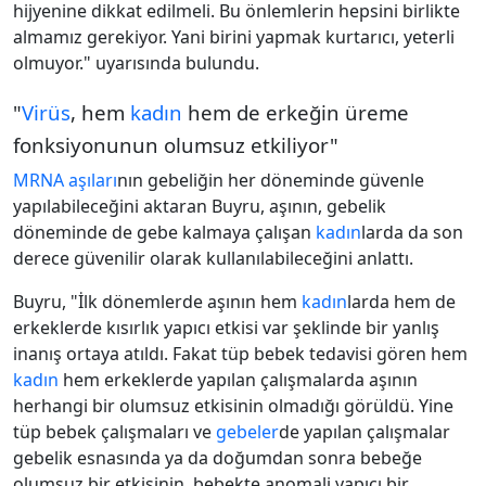
hijyenine dikkat edilmeli. Bu önlemlerin hepsini birlikte
almamız gerekiyor. Yani birini yapmak kurtarıcı, yeterli
olmuyor." uyarısında bulundu.
"
Virüs
, hem
kadın
hem de erkeğin üreme
fonksiyonunun olumsuz etkiliyor"
MRNA aşıları
nın gebeliğin her döneminde güvenle
yapılabileceğini aktaran Buyru, aşının, gebelik
döneminde de gebe kalmaya çalışan
kadın
larda da son
derece güvenilir olarak kullanılabileceğini anlattı.
Buyru, "İlk dönemlerde aşının hem
kadın
larda hem de
erkeklerde kısırlık yapıcı etkisi var şeklinde bir yanlış
inanış ortaya atıldı. Fakat tüp bebek tedavisi gören hem
kadın
hem erkeklerde yapılan çalışmalarda aşının
herhangi bir olumsuz etkisinin olmadığı görüldü. Yine
tüp bebek çalışmaları ve
gebeler
de yapılan çalışmalar
gebelik esnasında ya da doğumdan sonra bebeğe
olumsuz bir etkisinin, bebekte anomali yapıcı bir